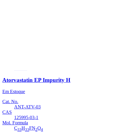
Atorvastatin Diamino Impurity
Em Estoque
Cat. No.
ANT-ATV-14
CAS
887196-24-9
Mol. Formula
C
H
FN
O
40
48
3
8
Mol. Weight
717.84
Atorvastatin EP Impurity H
Em Estoque
Cat. No.
ANT-ATV-03
CAS
125995-03-1
Mol. Formula
C
H
FN
O
33
33
2
4