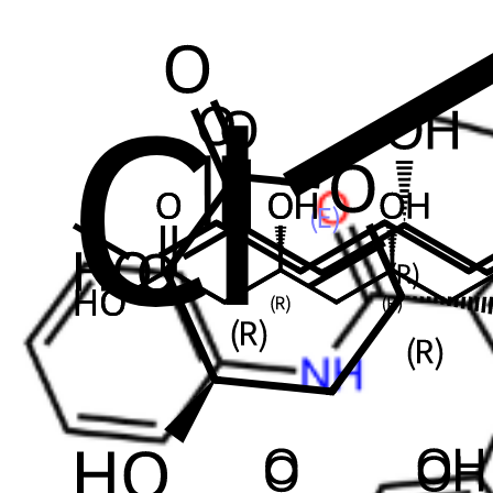
Cat. No.
ANT-ATV-15
CAS
1105067-93-3
Mol. Formula
C
H
FN
O
33
33
2
4
Mol. Weight
540.64
Atorvastatin USP Related Compound C
Consulte
Cat. No.
ANT-ATV-02
CAS
693793-53-2
Mol. Formula
C
H
CaF
N
O
66
66
4
4
10
Mol. Weight
1191.32
Atorvastatin Ethanone Impurity