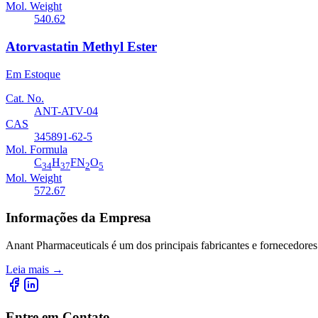
Mol. Weight
540.62
Atorvastatin Methyl Ester
Em Estoque
Cat. No.
ANT-ATV-04
CAS
345891-62-5
Mol. Formula
C
H
FN
O
34
37
2
5
Mol. Weight
572.67
Informações da Empresa
Anant Pharmaceuticals é um dos principais fabricantes e fornecedores
Leia mais
→
Entre em Contato