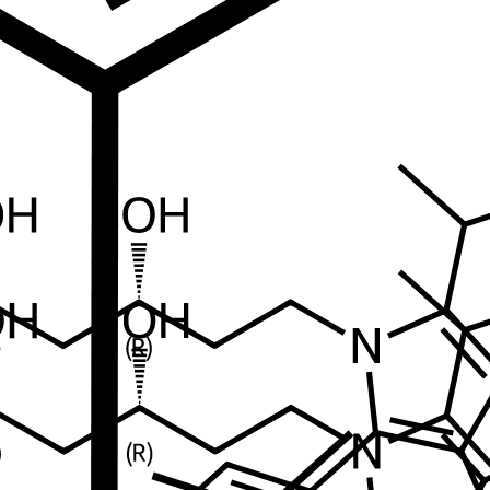
)-1H-pyrrol-1-yl)-5-hydroxyhept-2-enoic acid calcium salt
sodium ion
S
cyclo[5.2.1.0(3,7)]decane-5,5-dioxide, (7S)-10,10-dimet hyl-
Sodium(1+
ION CHROMATOGRAPHY STANDARD
Sodium-
FKNQFGJONOIPTF-UHFFFAOYSA-N
BDBM50098543
BDBM5009
2
C01330
F044773
Q3154110