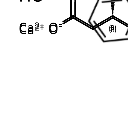
Em Estoque
Cat. No.
ANT-ATV-05
CAS
62148-67-8
Mol. Formula
C
H
ClFO
14
10
Mol. Weight
248.68
Atorvastatin USP Related Compound A
Consulte
Cat. No.
ANT-ATV-01
CAS
433289-83-9
Mol. Formula
C
H
N
O
.
/
Ca
33
35
2
5
1
2
Mol. Weight
539.64