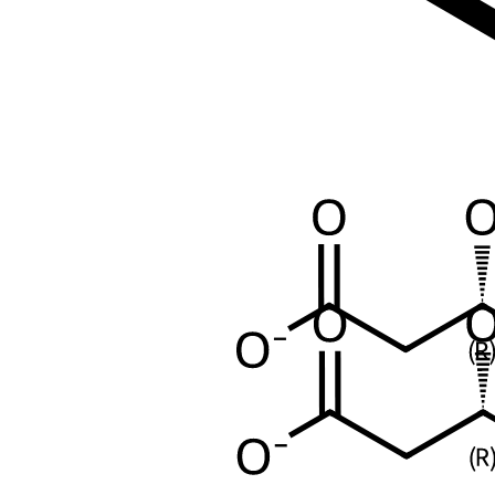
(S,E)-7-(2-(4-fluorophenyl)-5-isopropyl-3-phenyl-4-(phenylcarbamoyl
(ion)
Sodium ion(1+)
LYR4M0NH37
124224-04-0
Na+
4-Aza-5-thiatri
cation(1+)
Sodium (Na1+)
Sodium ion (Na1+)
Sodium (1+)
SODIUM 
23(1+)
Na(+)
DTXSID8037671
SCHEMBL29419920
CHEBI:29101
(8CI,9CI)
DB14516
Sodium hydride (60% in Paraffin oil)
NS0007710
Mostrar todos os 38 sinônimos
Produtos Relacionados
Atorvastatin Amide
Em Estoque
Cat. No.
ANT-ATV-036
CAS
2733752-57-1
Mol. Formula
C
H
FN
O
40
52
3
8
Mol. Weight
721.87
Atorvastatin 3-Deoxyhept-2E-Enoic Acid
Em Estoque