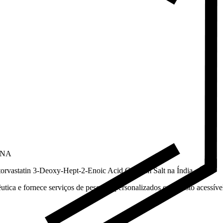
, NA
torvastatin 3-Deoxy-Hept-2-Enoic Acid Calcium Salt na Índia.
tica e fornece serviços de pesquisa personalizados com custo acessível 