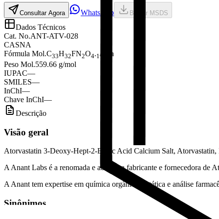
WhatsApp
Consultar Agora
Baixar MSDS
Dados Técnicos
Cat. No.
ANT-ATV-028
CAS
NA
Fórmula Mol.
C
H
FN
O
.
/
Ca
33
32
2
4
1
2
Peso Mol.
559.66 g/mol
IUPAC
—
SMILES
—
InChI
—
Chave InChI
—
Descrição
Visão geral
Atorvastatin 3-Deoxy-Hept-2-Enoic Acid Calcium Salt, Atorvastatin
A Anant Labs é a renomada e autêntica fabricante e fornecedora de A
A Anant tem expertise em química orgânica sintética e análise farmacêu
Sinônimos