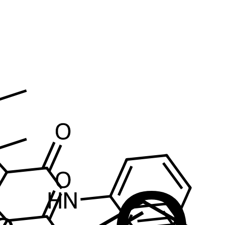
odium(1+)
sodium cation
17341-25-2
Sodium, ion (Na1+)
Sodium
)ions
UNII-LYR4M0NH37
sodium(I)
Sodium ion(+)
Sodium
8560
BDBM50098561
BDBM50209223
Sodium, ion (Na1+)