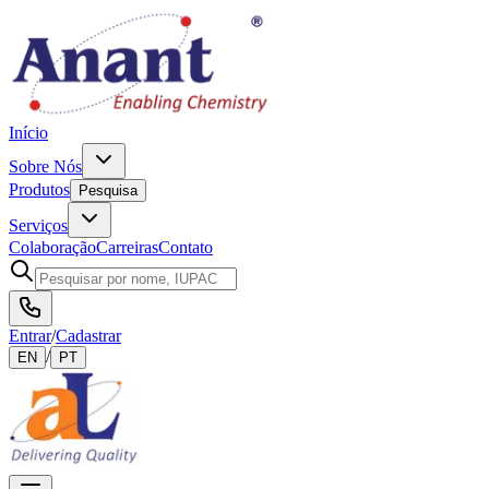
Início
Sobre Nós
Produtos
Pesquisa
Serviços
Colaboração
Carreiras
Contato
Entrar
/
Cadastrar
/
EN
PT