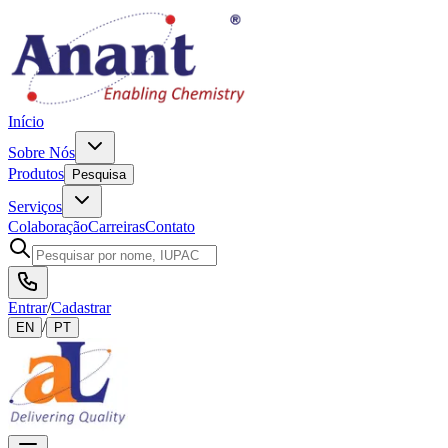
Início
Sobre Nós
Produtos
Pesquisa
Serviços
Colaboração
Carreiras
Contato
Entrar
/
Cadastrar
/
EN
PT