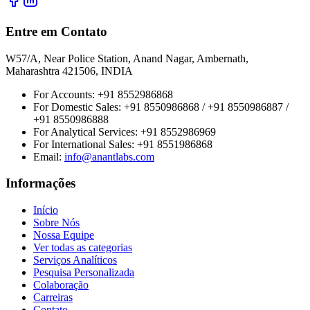
Entre em Contato
W57/A, Near Police Station, Anand Nagar, Ambernath,
Maharashtra 421506, INDIA
For Accounts:
+91 8552986868
For Domestic Sales:
+91 8550986868 / +91 8550986887 /
+91 8550986888
For Analytical Services:
+91 8552986969
For International Sales:
+91 8551986868
Email
:
info@anantlabs.com
Informações
Início
Sobre Nós
Nossa Equipe
Ver todas as categorias
Serviços Analíticos
Pesquisa Personalizada
Colaboração
Carreiras
Contato