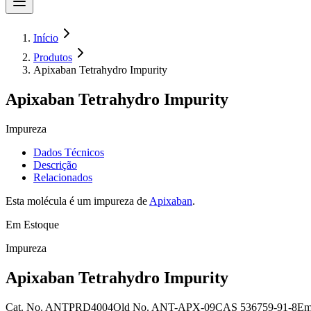
Início
Produtos
Apixaban Tetrahydro Impurity
Apixaban Tetrahydro Impurity
Impureza
Dados Técnicos
Descrição
Relacionados
Esta molécula é um impureza de
Apixaban
.
Em Estoque
Impureza
Apixaban Tetrahydro Impurity
Cat. No.
ANTPRD4004
Old
No.
ANT-APX-09
CAS
536759-91-8
Em