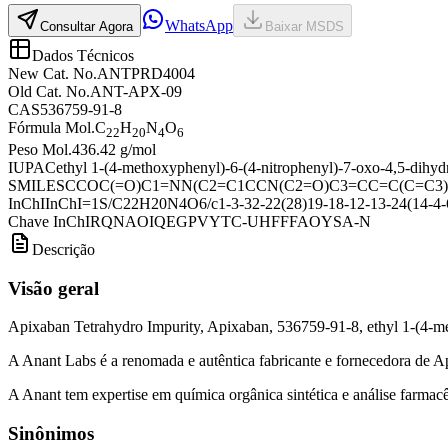
WhatsApp
Consultar Agora
Baixar MSDS
Dados Técnicos
New Cat. No.
ANTPRD4004
Old Cat. No.
ANT-APX-09
CAS
536759-91-8
Fórmula Mol.
C
H
N
O
22
20
4
6
Peso Mol.
436.42 g/mol
IUPAC
ethyl 1-(4-methoxyphenyl)-6-(4-nitrophenyl)-7-oxo-4,5-dihyd
SMILES
CCOC(=O)C1=NN(C2=C1CCN(C2=O)C3=CC=C(C=C3)[
InChI
InChI=1S/C22H20N4O6/c1-3-32-22(28)19-18-12-13-24(14-4-6-
Chave InChI
RQNAOIQEGPVYTC-UHFFFAOYSA-N
Descrição
Visão geral
Apixaban Tetrahydro Impurity, Apixaban, 536759-91-8, ethyl 1-(4-me
A Anant Labs é a renomada e autêntica fabricante e fornecedora de A
A Anant tem expertise em química orgânica sintética e análise farmacêu
Sinônimos