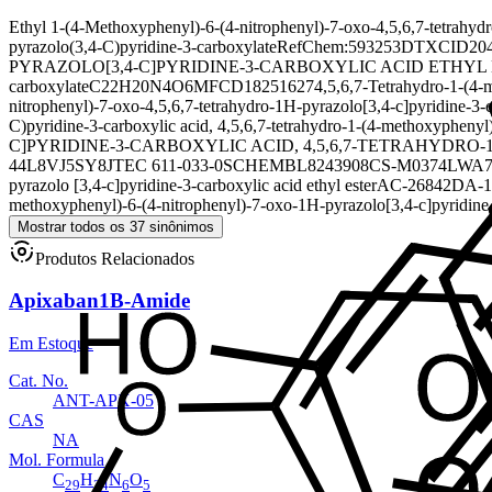
Ethyl 1-(4-Methoxyphenyl)-6-(4-nitrophenyl)-7-oxo-4,5,6,7-tetrahyd
pyrazolo(3,4-C)pyridine-3-carboxylate
RefChem:593253
DTXCID204
PYRAZOLO[3,4-C]PYRIDINE-3-CARBOXYLIC ACID ETHYL
carboxylate
C22H20N4O6
MFCD18251627
4,5,6,7-Tetrahydro-1-(4-
nitrophenyl)-7-oxo-4,5,6,7-tetrahydro-1H-pyrazolo[3,4-c]pyridine-3-
C)pyridine-3-carboxylic acid, 4,5,6,7-tetrahydro-1-(4-methoxyphenyl)-
C]PYRIDINE-3-CARBOXYLIC ACID, 4,5,6,7-TETRAHYDRO-
44
L8VJ5SY8JT
EC 611-033-0
SCHEMBL8243908
CS-M0374
LWA7
pyrazolo [3,4-c]pyridine-3-carboxylic acid ethyl ester
AC-26842
DA-1
methoxyphenyl)-6-(4-nitrophenyl)-7-oxo-1H-pyrazolo[3,4-c]pyridine-3
Mostrar todos os 37 sinônimos
Produtos Relacionados
Apixaban1B-Amide
Em Estoque
Cat. No.
ANT-APX-05
CAS
NA
Mol. Formula
C
H
N
O
29
34
6
5