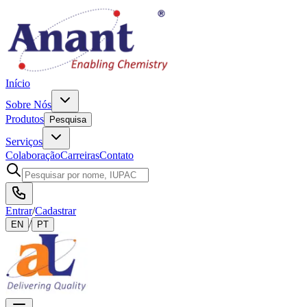
Início
Sobre Nós
Produtos
Pesquisa
Serviços
Colaboração
Carreiras
Contato
Entrar
/
Cadastrar
/
EN
PT