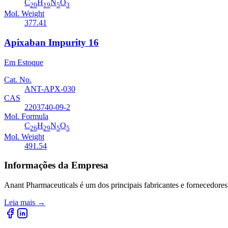
C
H
N
O
20
19
5
3
Mol. Weight
377.41
Apixaban Impurity 16
Em Estoque
Cat. No.
ANT-APX-030
CAS
2203740-09-2
Mol. Formula
C
H
N
O
26
29
5
5
Mol. Weight
491.54
Informações da Empresa
Anant Pharmaceuticals é um dos principais fabricantes e fornecedores
Leia mais
→