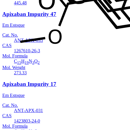
445.48
Apixaban Impurity 47
Em Estoque
Cat. No.
ANT-APX-033
CAS
1267610-26-3
Mol. Formula
C
H
N
O
15
19
3
2
Mol. Weight
273.33
Apixaban Impurity 17
Em Estoque
Cat. No.
ANT-APX-031
CAS
1423803-24-0
Mol. Formula