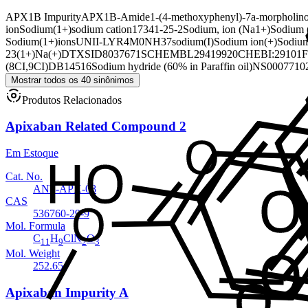
APX1B Impurity
APX1B-Amide
1-(4-methoxyphenyl)-7a-morpholino-
ion
Sodium(1+)
sodium cation
17341-25-2
Sodium, ion (Na1+)
Sodium 
Sodium(1+)ions
UNII-LYR4M0NH37
sodium(I)
Sodium ion(+)
Sodium
23(1+)
Na(+)
DTXSID8037671
SCHEMBL29419920
CHEBI:29101
(8CI,9CI)
DB14516
Sodium hydride (60% in Paraffin oil)
NS0007710
Mostrar todos os 40 sinônimos
Produtos Relacionados
Apixaban Related Compound 2
Em Estoque
Cat. No.
ANT-APX-08
CAS
536760-29-9
Mol. Formula
C
H
ClN
O
11
9
2
3
Mol. Weight
252.65
Apixaban Impurity A