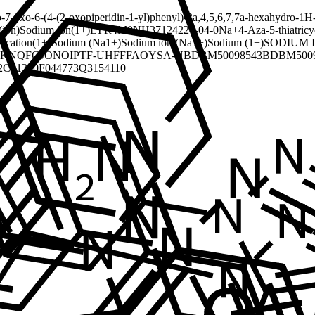
7-oxo-6-(4-(2-oxopiperidin-1-yl)phenyl)-3a,4,5,6,7,7a-hexahydro-1H
(ion)
Sodium ion(1+)
LYR4M0NH37
124224-04-0
Na+
4-Aza-5-thiatricy
 cation(1+)
Sodium (Na1+)
Sodium ion (Na1+)
Sodium (1+)
SODIUM 
FKNQFGJONOIPTF-UHFFFAOYSA-N
BDBM50098543
BDBM5009
2
C01330
F044773
Q3154110