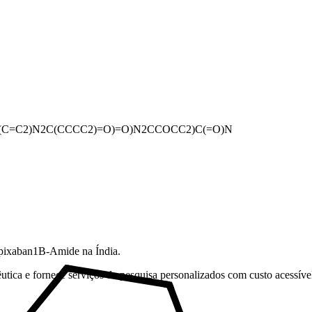
(C=C2)N2C(CCCC2)=O)=O)N2CCOCC2)C(=O)N
Apixaban1B-Amide na Índia.
tica e fornece serviços de pesquisa personalizados com custo acessível 