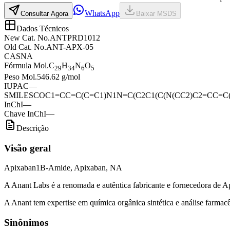
WhatsApp
Consultar Agora
Baixar MSDS
Dados Técnicos
New Cat. No.
ANTPRD1012
Old Cat. No.
ANT-APX-05
CAS
NA
Fórmula Mol.
C
H
N
O
29
34
6
5
Peso Mol.
546.62 g/mol
IUPAC
—
SMILES
COC1=CC=C(C=C1)N1N=C(C2C1(C(N(CC2)C2=CC=C
InChI
—
Chave InChI
—
Descrição
Visão geral
Apixaban1B-Amide, Apixaban, NA
A Anant Labs é a renomada e autêntica fabricante e fornecedora de 
A Anant tem expertise em química orgânica sintética e análise farmacêu
Sinônimos