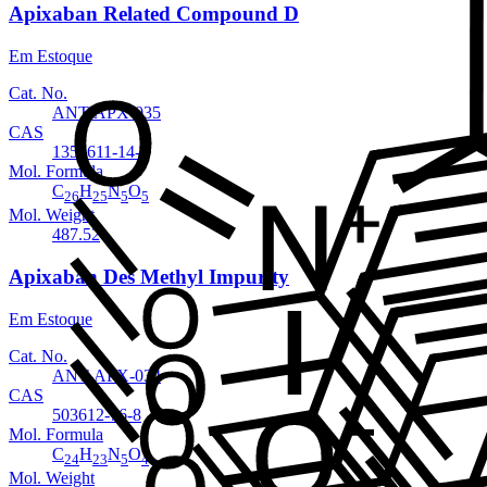
Apixaban Related Compound D
Em Estoque
Cat. No.
ANT-APX-035
CAS
1351611-14-7
Mol. Formula
C
H
N
O
26
25
5
5
Mol. Weight
487.52
Apixaban Des Methyl Impurity
Em Estoque
Cat. No.
ANT-APX-034
CAS
503612-76-8
Mol. Formula
C
H
N
O
24
23
5
4
Mol. Weight