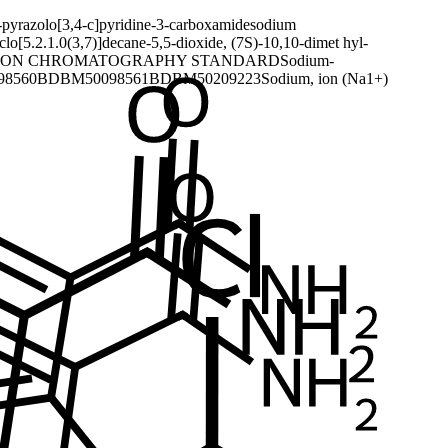
-pyrazolo[3,4-c]pyridine-3-carboxamide
sodium
clo[5.2.1.0(3,7)]decane-5,5-dioxide, (7S)-10,10-dimet hyl-
ION CHROMATOGRAPHY STANDARD
Sodium-
8560
BDBM50098561
BDBM50209223
Sodium, ion (Na1+)