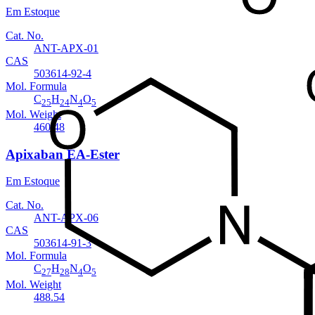
Em Estoque
Cat. No.
ANT-APX-01
CAS
503614-92-4
Mol. Formula
C
H
N
O
25
24
4
5
Mol. Weight
460.48
Apixaban EA-Ester
Em Estoque
Cat. No.
ANT-APX-06
CAS
503614-91-3
Mol. Formula
C
H
N
O
27
28
4
5
Mol. Weight
488.54