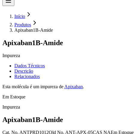
Início
Produtos
Apixaban1B-Amide
Apixaban1B-Amide
Impureza
Dados Técnicos
Descrição
Relacionados
Esta molécula é um impureza de
Apixaban
.
Em Estoque
Impureza
Apixaban1B-Amide
Cat. No.
ANTPRD1012
Old
No.
ANT-APX-05
CAS
NA
Em Estoque