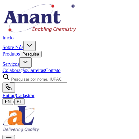
Início
Sobre Nós
Produtos
Pesquisa
Serviços
Colaboração
Carreiras
Contato
Entrar
/
Cadastrar
/
EN
PT