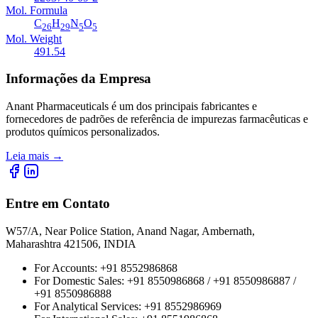
Mol. Formula
C
H
N
O
26
29
5
5
Mol. Weight
491.54
Informações da Empresa
Anant Pharmaceuticals é um dos principais fabricantes e
fornecedores de padrões de referência de impurezas farmacêuticas e
produtos químicos personalizados.
Leia mais
→
Entre em Contato
W57/A, Near Police Station, Anand Nagar, Ambernath,
Maharashtra 421506, INDIA
For Accounts:
+91 8552986868
For Domestic Sales:
+91 8550986868 / +91 8550986887 /
+91 8550986888
For Analytical Services:
+91 8552986969