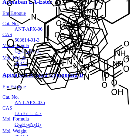
Apixaban EA-Ester
Em Estoque
Cat. No.
ANT-APX-06
CAS
503614-91-3
Mol. Formula
C
H
N
O
27
28
4
5
Mol. Weight
488.54
Apixaban Related Compound D
Em Estoque
Cat. No.
ANT-APX-035
CAS
1351611-14-7
Mol. Formula
C
H
N
O
26
25
5
5
Mol. Weight