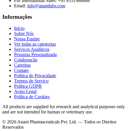
For International Sales:
+91 8551986868
Email
:
info@anantlabs.com
Informações
Início
Sobre Nós
Nossa Equipe
Ver todas as categorias
Serviços Analíticos
Pesquisa Personalizada
Colaboração
Carreiras
Contato
Política de Privacidade
Termos de Serviço
Política GDPR
Aviso Legal
Política de Cookies
All products are supplied for research and analytical purposes only
and are not intended for human or veterinary use.
©
2026
Anant Pharmaceuticals Pvt. Ltd. —
Todos os Direitos
Reservados