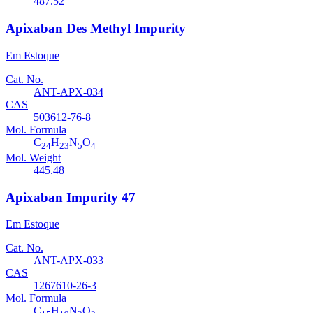
487.52
Apixaban Des Methyl Impurity
Em Estoque
Cat. No.
ANT-APX-034
CAS
503612-76-8
Mol. Formula
C
H
N
O
24
23
5
4
Mol. Weight
445.48
Apixaban Impurity 47
Em Estoque
Cat. No.
ANT-APX-033
CAS
1267610-26-3
Mol. Formula
C
H
N
O