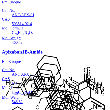
Em Estoque
Cat. No.
ANT-APX-01
CAS
503614-92-4
Mol. Formula
C
H
N
O
25
24
4
5
Mol. Weight
460.48
Apixaban1B-Amide
Em Estoque
Cat. No.
ANT-APX-05
CAS
NA
Mol. Formula
C
H
N
O
29
34
6
5
Mol. Weight
546.62