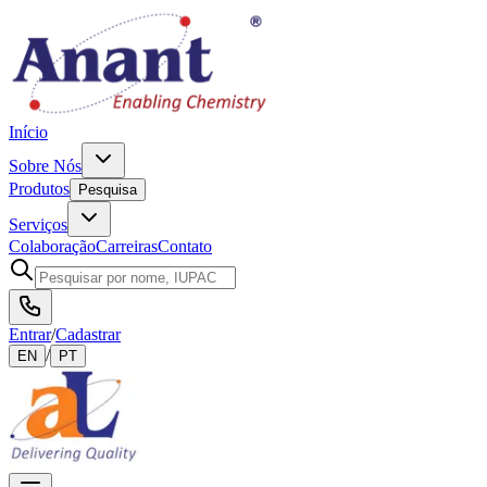
Início
Sobre Nós
Produtos
Pesquisa
Serviços
Colaboração
Carreiras
Contato
Entrar
/
Cadastrar
/
EN
PT