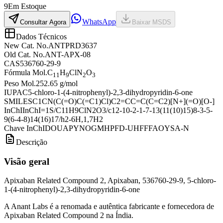
9
Em Estoque
WhatsApp
Consultar Agora
Baixar MSDS
Dados Técnicos
New Cat. No.
ANTPRD3637
Old Cat. No.
ANT-APX-08
CAS
536760-29-9
Fórmula Mol.
C
H
ClN
O
11
9
2
3
Peso Mol.
252.65 g/mol
IUPAC
5-chloro-1-(4-nitrophenyl)-2,3-dihydropyridin-6-one
SMILES
C1CN(C(=O)C(=C1)Cl)C2=CC=C(C=C2)[N+](=O)[O-]
InChI
InChI=1S/C11H9ClN2O3/c12-10-2-1-7-13(11(10)15)8-3-5-
9(6-4-8)14(16)17/h2-6H,1,7H2
Chave InChI
DOUAPYNOGMHPFD-UHFFFAOYSA-N
Descrição
Visão geral
Apixaban Related Compound 2, Apixaban, 536760-29-9, 5-chloro-
1-(4-nitrophenyl)-2,3-dihydropyridin-6-one
A Anant Labs é a renomada e autêntica fabricante e fornecedora de
Apixaban Related Compound 2 na Índia.