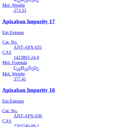
15
19
3
2
Mol. Weight
273.33
Apixaban Impurity 17
Em Estoque
Cat. No.
ANT-APX-031
CAS
1423803-24-0
Mol. Formula
C
H
N
O
20
19
5
3
Mol. Weight
377.41
Apixaban Impurity 16
Em Estoque
Cat. No.
ANT-APX-030
CAS
2203740-09-2