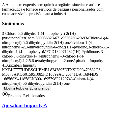
A Anant tem expertise em química orgânica sintética e análise
farmacêutica e fornece serviços de pesquisa personalizados com
custo acessível e precisão para a indústria.
Sinônimos
3-Chloro-5,6-dihydro-1-(4-nitrophenyl)-2(1H)-
pyridinone
RefChem:500056
823-671-9
536760-29-9
3-Chloro-1-(4-
nitrophenyl)-5,6-dihydropyridin-2(1H)-one
5-chloro-1-(4-
nitrophenyl)-2,3-dihydropyridin-6-one
2(1H)-pyridine,3-chloro-5,6-
dihydro-1-(4-nitrophenyl)
MFCD18207128
2(1H)-Pyridinone, 3-
chloro-5,6-dihydro-1-(4-nitrophenyl)-
3-chloro-1-(4-
nitrophenyl)-1,2,5,6-tetrahydropyridin-2-one
Apixaban Impurity
41
Apixaban Impurity
K
XBH7777HDB
SCHEMBL8243895
DTXSID90470632
CS-
M0373
AKOS015951085
FD10599
AC-26841
DA-16944
DS-
16656
SY411858
EN300-1695798
F212074
3-Chloro-1-(4-
nitrophenyl)-56-dihydropyridin-2(1H)-one
Mostrar todos os 25 sinônimos
Produtos Relacionados
Apixaban Impurity A