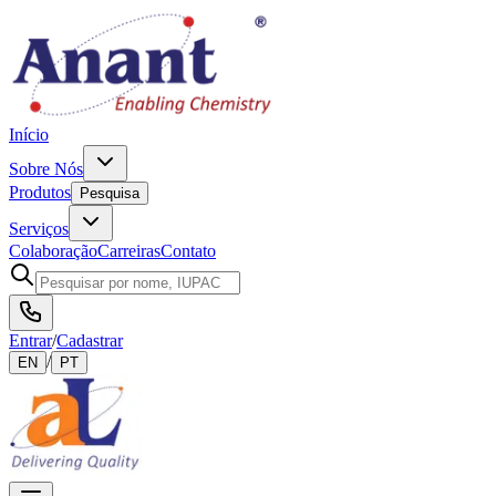
Início
Sobre Nós
Produtos
Pesquisa
Serviços
Colaboração
Carreiras
Contato
Entrar
/
Cadastrar
/
EN
PT