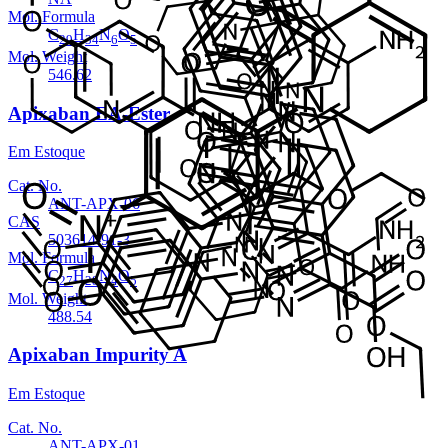
Mol. Formula
C
H
N
O
29
34
6
5
Mol. Weight
546.62
Apixaban EA-Ester
Em Estoque
Cat. No.
ANT-APX-06
CAS
503614-91-3
Mol. Formula
C
H
N
O
27
28
4
5
Mol. Weight
488.54
Apixaban Impurity A
Em Estoque
Cat. No.
ANT-APX-01