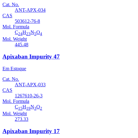
Cat. No.
ANT-APX-034
CAS
503612-76-8
Mol. Formula
C
H
N
O
24
23
5
4
Mol. Weight
445.48
Apixaban Impurity 47
Em Estoque
Cat. No.
ANT-APX-033
CAS
1267610-26-3
Mol. Formula
C
H
N
O
15
19
3
2
Mol. Weight
273.33
Apixaban Impurity 17