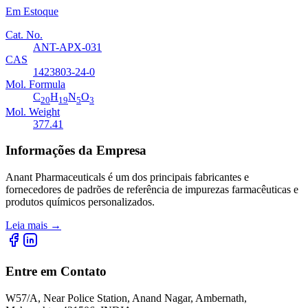
Em Estoque
Cat. No.
ANT-APX-031
CAS
1423803-24-0
Mol. Formula
C
H
N
O
20
19
5
3
Mol. Weight
377.41
Informações da Empresa
Anant Pharmaceuticals é um dos principais fabricantes e
fornecedores de padrões de referência de impurezas farmacêuticas e
produtos químicos personalizados.
Leia mais
→
Entre em Contato
W57/A, Near Police Station, Anand Nagar, Ambernath,