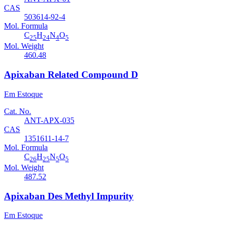
CAS
503614-92-4
Mol. Formula
C
H
N
O
25
24
4
5
Mol. Weight
460.48
Apixaban Related Compound D
Em Estoque
Cat. No.
ANT-APX-035
CAS
1351611-14-7
Mol. Formula
C
H
N
O
26
25
5
5
Mol. Weight
487.52
Apixaban Des Methyl Impurity
Em Estoque