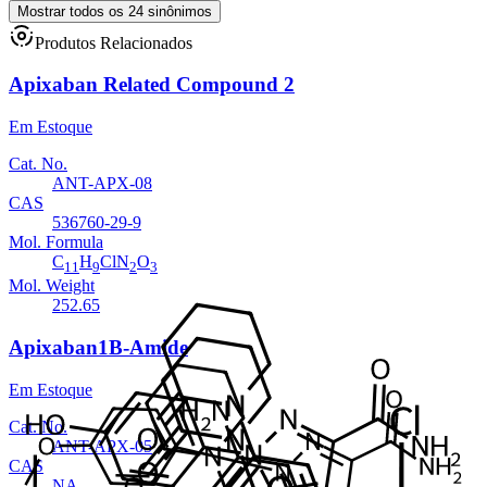
Mostrar todos os 24 sinônimos
Produtos Relacionados
Apixaban Related Compound 2
Em Estoque
Cat. No.
ANT-APX-08
CAS
536760-29-9
Mol. Formula
C
H
ClN
O
11
9
2
3
Mol. Weight
252.65
Apixaban1B-Amide
Em Estoque
Cat. No.
ANT-APX-05
CAS
NA