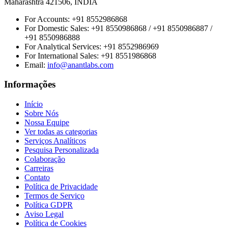
Maharashtra 421506, INDIA
For Accounts:
+91 8552986868
For Domestic Sales:
+91 8550986868 / +91 8550986887 /
+91 8550986888
For Analytical Services:
+91 8552986969
For International Sales:
+91 8551986868
Email
:
info@anantlabs.com
Informações
Início
Sobre Nós
Nossa Equipe
Ver todas as categorias
Serviços Analíticos
Pesquisa Personalizada
Colaboração
Carreiras
Contato
Política de Privacidade
Termos de Serviço
Política GDPR
Aviso Legal
Política de Cookies