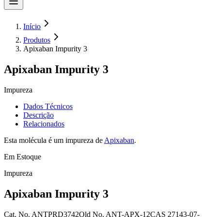
Início
Produtos
Apixaban Impurity 3
Apixaban Impurity 3
Impureza
Dados Técnicos
Descrição
Relacionados
Esta molécula é um impureza de
Apixaban
.
Em Estoque
Impureza
Apixaban Impurity 3
Cat. No.
ANTPRD3742
Old
No.
ANT-APX-12
CAS
27143-07-