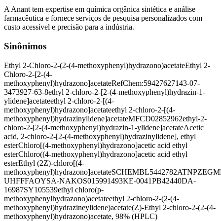
A Anant tem expertise em química orgânica sintética e análise
farmacêutica e fornece serviços de pesquisa personalizados com
custo acessível e precisão para a indústria.
Sinônimos
Ethyl 2-Chloro-2-(2-(4-methoxyphenyl)hydrazono)acetate
Ethyl 2-
Chloro-2-[2-(4-
methoxyphenyl)hydrazono]acetate
RefChem:594276
27143-07-
3
473927-63-8
ethyl 2-chloro-2-[2-(4-methoxyphenyl)hydrazin-1-
ylidene]acetate
ethyl 2-chloro-2-[(4-
methoxyphenyl)hydrazono]acetate
ethyl 2-chloro-2-[(4-
methoxyphenyl)hydrazinylidene]acetate
MFCD02852962
ethyl-2-
chloro-2-[2-(4-methoxyphenyl)hydrazin-1-ylidene]acetate
Acetic
acid, 2-chloro-2-[2-(4-methoxyphenyl)hydrazinylidene], ethyl
ester
Chloro[(4-methoxyphenyl)hydrazono]acetic acid ethyl
ester
Chloro((4-methoxyphenyl)hydrazono]acetic acid ethyl
ester
Ethyl (2Z)-chloro[(4-
methoxyphenyl)hydrazono]acetate
SCHEMBL5442782
ATNPZEGM
UHFFFAOYSA-N
AKOS015991493
KE-0041
PB42440
DA-
16987
SY105539
ethyl chloro(p-
methoxyphenylhydrazono)acetate
ethyl 2-chloro-2-(2-(4-
methoxyphenyl)hydrazineylidene)acetate
(Z)-Ethyl 2-chloro-2-(2-(4-
methoxyphenyl)hydrazono)acetate, 98% (HPLC)