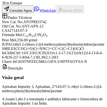
3
Em Estoque
WhatsApp
Consultar Agora
Baixar MSDS
Dados Técnicos
New Cat. No.
ANTPRD3742
Old Cat. No.
ANT-APX-12
CAS
27143-07-3
Fórmula Mol.
C
H
ClN
O
11
13
2
3
Peso Mol.
256.69 g/mol
IUPAC
ethyl 2-chloro-2-[(4-methoxyphenyl)hydrazinylidene]acetate
SMILES
CCOC(=O)C(=NNC1=CC=C(C=C1)OC)Cl
InChI
InChI=1S/C11H13ClN2O3/c1-3-17-11(15)10(12)14-13-8-4-
6-9(16-2)7-5-8/h4-7,13H,3H2,1-2H3
Chave InChI
ATNPZEGMKLGIFA-UHFFFAOYSA-N
Descrição
Visão geral
Apixaban Impurity 3, Apixaban, 27143-07-3, ethyl 2-chloro-2-[(4-
methoxyphenyl)hydrazinylidene]acetate
A Anant Labs é a renomada e autêntica fabricante e fornecedora de
Apixaban Impurity 3 na Índia.