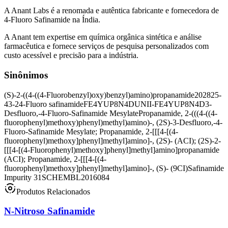
A Anant Labs é a renomada e autêntica fabricante e fornecedora de
4-Fluoro Safinamide na Índia.
A Anant tem expertise em química orgânica sintética e análise
farmacêutica e fornece serviços de pesquisa personalizados com
custo acessível e precisão para a indústria.
Sinônimos
(S)-2-((4-((4-Fluorobenzyl)oxy)benzyl)amino)propanamide
202825-
43-2
4-Fluoro safinamide
FE4YUP8N4D
UNII-FE4YUP8N4D
3-
Desfluoro,-4-Fluoro-Safinamide Mesylate
Propanamide, 2-(((4-((4-
fluorophenyl)methoxy)phenyl)methyl)amino)-, (2S)-
3-Desfluoro,-4-
Fluoro-Safinamide Mesylate; Propanamide, 2-[[[4-[(4-
fluorophenyl)methoxy]phenyl]methyl]amino]-, (2S)- (ACI); (2S)-2-
[[[4-[(4-Fluorophenyl)methoxy]phenyl]methyl]amino]propanamide
(ACI); Propanamide, 2-[[[4-[(4-
fluorophenyl)methoxy]phenyl]methyl]amino]-, (S)- (9CI)
Safinamide
Impurity 31
SCHEMBL2016084
Produtos Relacionados
N-Nitroso Safinamide