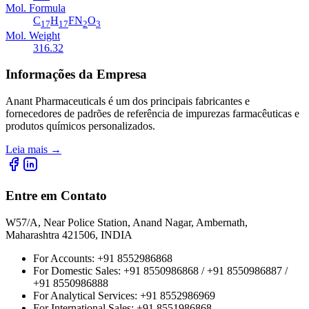
Mol. Formula
C
H
FN
O
17
17
2
3
Mol. Weight
316.32
Informações da Empresa
Anant Pharmaceuticals é um dos principais fabricantes e
fornecedores de padrões de referência de impurezas farmacêuticas e
produtos químicos personalizados.
Leia mais
→
Entre em Contato
W57/A, Near Police Station, Anand Nagar, Ambernath,
Maharashtra 421506, INDIA
For Accounts:
+91 8552986868
For Domestic Sales:
+91 8550986868 / +91 8550986887 /
+91 8550986888
For Analytical Services:
+91 8552986969
For International Sales:
+91 8551986868