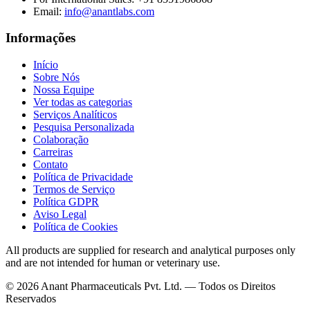
Email
:
info@anantlabs.com
Informações
Início
Sobre Nós
Nossa Equipe
Ver todas as categorias
Serviços Analíticos
Pesquisa Personalizada
Colaboração
Carreiras
Contato
Política de Privacidade
Termos de Serviço
Política GDPR
Aviso Legal
Política de Cookies
All products are supplied for research and analytical purposes only
and are not intended for human or veterinary use.
©
2026
Anant Pharmaceuticals Pvt. Ltd. —
Todos os Direitos
Reservados