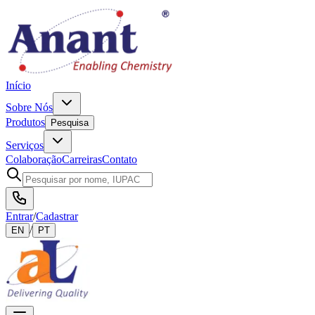
Início
Sobre Nós
Produtos
Pesquisa
Serviços
Colaboração
Carreiras
Contato
Entrar
/
Cadastrar
/
EN
PT