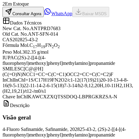
2
Em Estoque
WhatsApp
Consultar Agora
Baixar MSDS
Dados Técnicos
New Cat. No.
ANTPRD7683
Old Cat. No.
ANT-SFN-014
CAS
202825-43-2
Fórmula Mol.
C
H
FN
O
17
19
2
2
Peso Mol.
302.35 g/mol
IUPAC
(2S)-2-[[4-[(4-
fluorophenyl)methoxy]phenyl]methylamino]propanamide
SMILES
C[C@@H]
(C(=O)N)NCC1=CC=C(C=C1)OCC2=CC=C(C=C2)F
InChI
InChI=1S/C17H19FN2O2/c1-12(17(19)21)20-10-13-4-8-
16(9-5-13)22-11-14-2-6-15(18)7-3-14/h2-9,12,20H,10-11H2,1H3,
(H2,19,21)/t12-/m0/s1
Chave InChI
KAWCXZXQTSSDOQ-LBPRGKRZSA-N
Descrição
Visão geral
4-Fluoro Safinamide, Safinamide, 202825-43-2, (2S)-2-[[4-[(4-
fluorophenyl)methoxy]phenyl]methylamino]propanamide