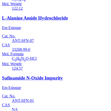
Mol. Weight
122.12
L-Alanine Amide Hydrochloride
Em Estoque
Cat. No.
ANT-SFN-07
CAS
33208-99-0
Mol. Formula
C
H
N
O·HCl
3
8
2
Mol. Weight
124.57
Safinamide N-Oxide Impurity
Em Estoque
Cat. No.
ANT-SFN-01
CAS
NA