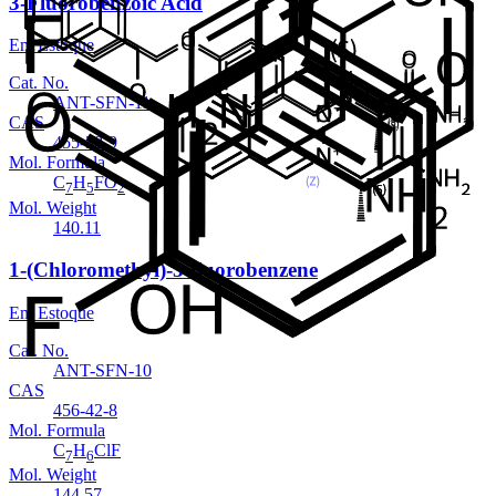
3-Fluorobenzoic Acid
Em Estoque
Cat. No.
ANT-SFN-11
CAS
455-38-9
Mol. Formula
C
H
FO
7
5
2
Mol. Weight
140.11
1-(Chloromethyl)-3-fluorobenzene
Em Estoque
Cat. No.
ANT-SFN-10
CAS
456-42-8
Mol. Formula
C
H
ClF
7
6
Mol. Weight
144.57