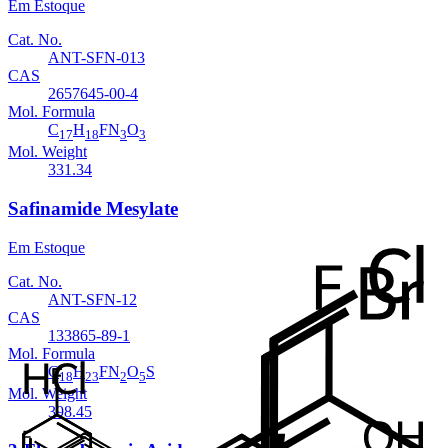
Em Estoque
Cat. No.
ANT-SFN-013
CAS
2657645-00-4
Mol. Formula
C
H
FN
O
17
18
3
3
Mol. Weight
331.34
Safinamide Mesylate
Em Estoque
Cat. No.
ANT-SFN-12
CAS
133865-89-1
Mol. Formula
C
H
FN
O
S
18
23
2
5
Mol. Weight
398.45