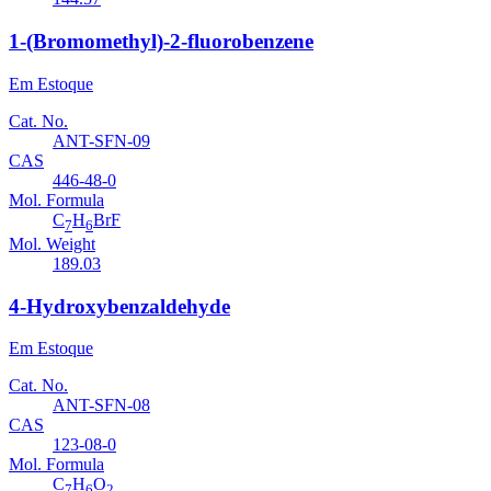
1-(Bromomethyl)-2-fluorobenzene
Em Estoque
Cat. No.
ANT-SFN-09
CAS
446-48-0
Mol. Formula
C
H
BrF
7
6
Mol. Weight
189.03
4-Hydroxybenzaldehyde
Em Estoque
Cat. No.
ANT-SFN-08
CAS
123-08-0
Mol. Formula
C
H
O
7
6
2