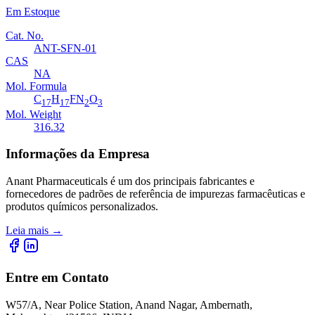
Em Estoque
Cat. No.
ANT-SFN-01
CAS
NA
Mol. Formula
C
H
FN
O
17
17
2
3
Mol. Weight
316.32
Informações da Empresa
Anant Pharmaceuticals é um dos principais fabricantes e
fornecedores de padrões de referência de impurezas farmacêuticas e
produtos químicos personalizados.
Leia mais
→
Entre em Contato
W57/A, Near Police Station, Anand Nagar, Ambernath,