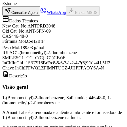
Estoque
WhatsApp
Consultar Agora
Baixar MSDS
Dados Técnicos
New Cat. No.
ANTPRD3048
Old Cat. No.
ANT-SFN-09
CAS
446-48-0
Fórmula Mol.
C
H
BrF
7
6
Peso Mol.
189.03 g/mol
IUPAC
1-(bromomethyl)-2-fluorobenzene
SMILES
C1=CC=C(C(=C1)CBr)F
InChI
InChI=1S/C7H6BrF/c8-5-6-3-1-2-4-7(6)9/h1-4H,5H2
Chave InChI
FFWQLZFIMNTUCZ-UHFFFAOYSA-N
Descrição
Visão geral
1-(Bromomethyl)-2-fluorobenzene, Safinamide, 446-48-0, 1-
(bromomethyl)-2-fluorobenzene
A Anant Labs é a renomada e autêntica fabricante e fornecedora de
1-(Bromomethyl)-2-fluorobenzene na Índia.