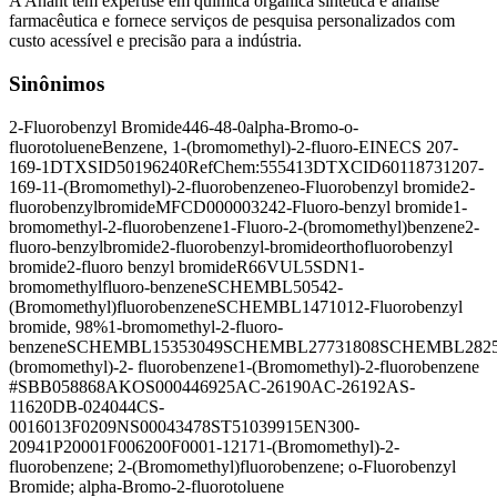
A Anant tem expertise em química orgânica sintética e análise
farmacêutica e fornece serviços de pesquisa personalizados com
custo acessível e precisão para a indústria.
Sinônimos
2-Fluorobenzyl Bromide
446-48-0
alpha-Bromo-o-
fluorotoluene
Benzene, 1-(bromomethyl)-2-fluoro-
EINECS 207-
169-1
DTXSID50196240
RefChem:555413
DTXCID60118731
207-
169-1
1-(Bromomethyl)-2-fluorobenzene
o-Fluorobenzyl bromide
2-
fluorobenzylbromide
MFCD00000324
2-Fluoro-benzyl bromide
1-
bromomethyl-2-fluorobenzene
1-Fluoro-2-(bromomethyl)benzene
2-
fluoro-benzylbromide
2-fluorobenzyl-bromide
orthofluorobenzyl
bromide
2-fluoro benzyl bromide
R66VUL5SDN
1-
bromomethylfluoro-benzene
SCHEMBL5054
2-
(Bromomethyl)fluorobenzene
SCHEMBL147101
2-Fluorobenzyl
bromide, 98%
1-bromomethyl-2-fluoro-
benzene
SCHEMBL15353049
SCHEMBL27731808
SCHEMBL2825
(bromomethyl)-2- fluorobenzene
1-(Bromomethyl)-2-fluorobenzene
#
SBB058868
AKOS000446925
AC-26190
AC-26192
AS-
11620
DB-024044
CS-
0016013
F0209
NS00043478
ST51039915
EN300-
20941
P20001
F006200
F0001-1217
1-(Bromomethyl)-2-
fluorobenzene; 2-(Bromomethyl)fluorobenzene; o-Fluorobenzyl
Bromide; alpha-Bromo-2-fluorotoluene