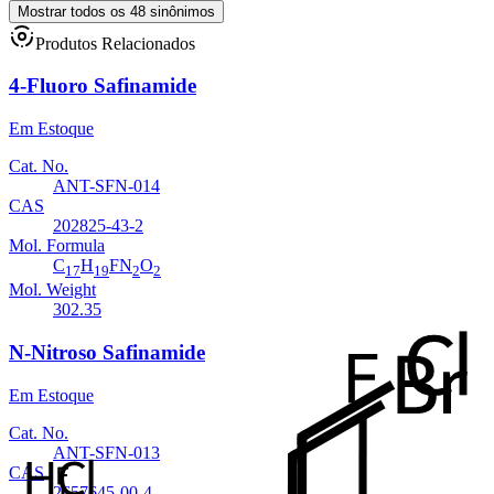
Mostrar todos os 48 sinônimos
Produtos Relacionados
4-Fluoro Safinamide
Em Estoque
Cat. No.
ANT-SFN-014
CAS
202825-43-2
Mol. Formula
C
H
FN
O
17
19
2
2
Mol. Weight
302.35
N-Nitroso Safinamide
Em Estoque
Cat. No.
ANT-SFN-013
CAS
2657645-00-4