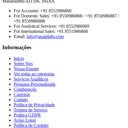
Maharashtra 421506, INDIA
For Accounts:
+91 8552986868
For Domestic Sales:
+91 8550986868 / +91 8550986887 /
+91 8550986888
For Analytical Services:
+91 8552986969
For International Sales:
+91 8551986868
Email
:
info@anantlabs.com
Informações
Início
Sobre Nós
Nossa Equipe
Ver todas as categorias
Serviços Analíticos
Pesquisa Personalizada
Colaboração
Carreiras
Contato
Política de Privacidade
Termos de Serviço
Política GDPR
Aviso Legal
Política de Cookies