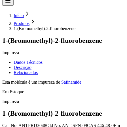
Início
Produtos
1-(Bromomethyl)-2-fluorobenzene
1-(Bromomethyl)-2-fluorobenzene
Impureza
Dados Técnicos
Descrição
Relacionados
Esta molécula é um impureza de
Safinamide
.
Em Estoque
Impureza
1-(Bromomethyl)-2-fluorobenzene
Cat. No.
ANTPRD3048
Old
No.
ANT-SFN-09
CAS
446-48-0
Em