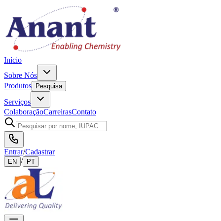
Início
Sobre Nós
Produtos
Pesquisa
Serviços
Colaboração
Carreiras
Contato
Entrar
/
Cadastrar
/
EN
PT