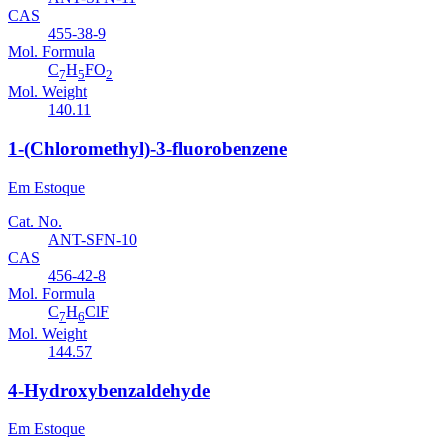
CAS
455-38-9
Mol. Formula
C
H
FO
7
5
2
Mol. Weight
140.11
1-(Chloromethyl)-3-fluorobenzene
Em Estoque
Cat. No.
ANT-SFN-10
CAS
456-42-8
Mol. Formula
C
H
ClF
7
6
Mol. Weight
144.57
4-Hydroxybenzaldehyde
Em Estoque