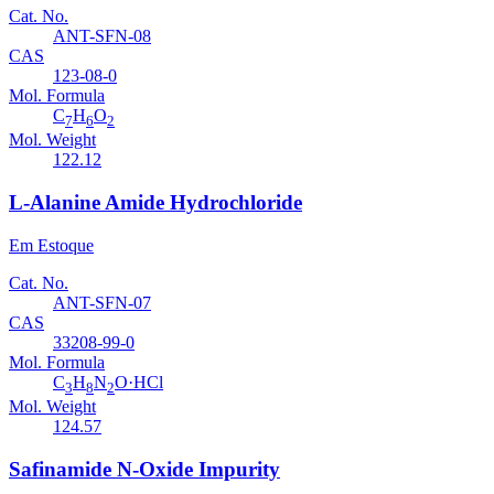
Cat. No.
ANT-SFN-08
CAS
123-08-0
Mol. Formula
C
H
O
7
6
2
Mol. Weight
122.12
L-Alanine Amide Hydrochloride
Em Estoque
Cat. No.
ANT-SFN-07
CAS
33208-99-0
Mol. Formula
C
H
N
O·HCl
3
8
2
Mol. Weight
124.57
Safinamide N-Oxide Impurity