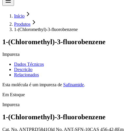
Início
Produtos
1-(Chloromethyl)-3-fluorobenzene
1-(Chloromethyl)-3-fluorobenzene
Impureza
Dados Técnicos
Descrição
Relacionados
Esta molécula é um impureza de
Safinamide
.
Em Estoque
Impureza
1-(Chloromethyl)-3-fluorobenzene
Cat. No.
ANTPRD5841
Old
No.
ANT-SFN-10
CAS
456-42-8
Em