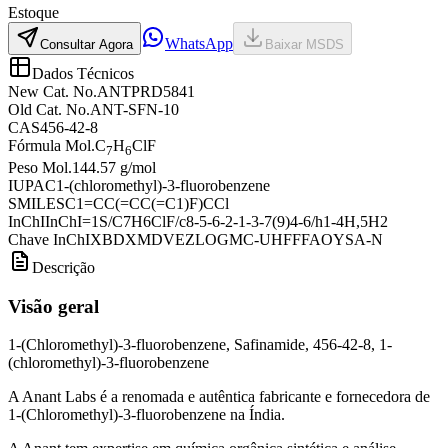
Estoque
WhatsApp
Consultar Agora
Baixar MSDS
Dados Técnicos
New Cat. No.
ANTPRD5841
Old Cat. No.
ANT-SFN-10
CAS
456-42-8
Fórmula Mol.
C
H
ClF
7
6
Peso Mol.
144.57 g/mol
IUPAC
1-(chloromethyl)-3-fluorobenzene
SMILES
C1=CC(=CC(=C1)F)CCl
InChI
InChI=1S/C7H6ClF/c8-5-6-2-1-3-7(9)4-6/h1-4H,5H2
Chave InChI
XBDXMDVEZLOGMC-UHFFFAOYSA-N
Descrição
Visão geral
1-(Chloromethyl)-3-fluorobenzene, Safinamide, 456-42-8, 1-
(chloromethyl)-3-fluorobenzene
A Anant Labs é a renomada e autêntica fabricante e fornecedora de
1-(Chloromethyl)-3-fluorobenzene na Índia.