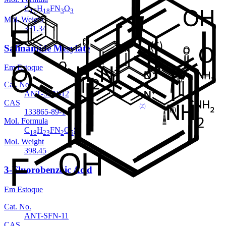
C
H
FN
O
17
18
3
3
Mol. Weight
331.34
Safinamide Mesylate
Em Estoque
Cat. No.
ANT-SFN-12
CAS
133865-89-1
Mol. Formula
C
H
FN
O
S
18
23
2
5
Mol. Weight
398.45
3-Fluorobenzoic Acid
Em Estoque
Cat. No.
ANT-SFN-11
CAS