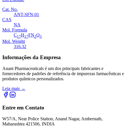
Cat. No.
ANT-SFN-01
CAS
NA
Mol. Formula
C
H
FN
O
17
17
2
3
Mol. Weight
316.32
Informações da Empresa
Anant Pharmaceuticals é um dos principais fabricantes e
fornecedores de padrões de referência de impurezas farmacêuticas e
produtos químicos personalizados.
Leia mais
→
Entre em Contato
W57/A, Near Police Station, Anand Nagar, Ambernath,
Maharashtra 421506, INDIA