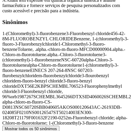
A Anant tem expertise em química orgânica sintética e análise
farmacêutica e fornece serviços de pesquisa personalizados com
custo acessível e precisão para a indústria.
Sinônimos
1-(Chloromethyl)-3-fluorobenzene
3-Fluorobenzyl chloride
456-42-
8
M-FLUOROBENZYL CHLORIDE
Benzene, 1-(chloromethyl)-3-
fluoro-
3-Fluorobenzylchloride
1-Chloromethyl-3-fluoro-
benzene
Toluene, .alpha.-chloro-m-fluoro-
MFCD00000904
.alpha.-
Chloro-m-fluorotoluene
.alpha.-Chloro-3-fluorotoluene
3-
(chloromethyl)-1-fluorobenzene
NSC-60720
alpha-Chloro-3-
fluorotoluene
alpha-Chloro-m-fluorotoluene
1-(chloromethyl)-3-
fluoro-benzene
EINECS 207-264-8
NSC 60720
3-
flurobenzylchloride
m-fluorobenzylchloride
3-flourobenzyl
chloride
m-fluoro-benzyl chloride
3-fluoro-benzyl
chloride
DXT56E2KBP
SCHEMBL70652
3-Fluorophenylmethyl
chloride
3-Fluorobenzyl chloride,
96%
orb1987267
SCHEMBL3645266
DTXSID4060026
SCHEMBL21
alpha-chloro-m-fluoro-
CS-
D0813
NSC60720
SBB040605
AKOS000120643
AC-26193
DB-
024085
F0210
NS00126547
ST50214003
EN300-
18208
T21179
F001632
F2190-0252
m-Fluorobenzyl chloride; alpha-
Chloro-m-fluorotoluene; 1-(Chloromethyl)-3-fluoro-benzene
Mostrar todos os 50 sinônimos