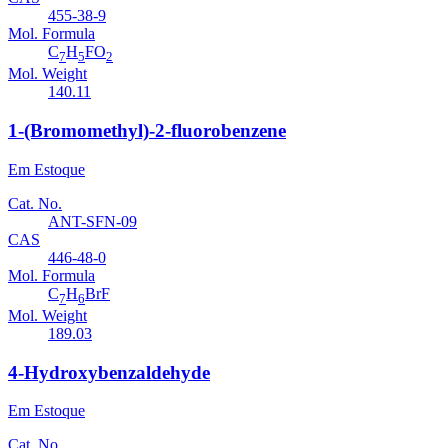
455-38-9
Mol. Formula
C
H
FO
7
5
2
Mol. Weight
140.11
1-(Bromomethyl)-2-fluorobenzene
Em Estoque
Cat. No.
ANT-SFN-09
CAS
446-48-0
Mol. Formula
C
H
BrF
7
6
Mol. Weight
189.03
4-Hydroxybenzaldehyde
Em Estoque
Cat. No.