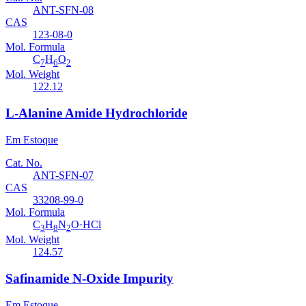
ANT-SFN-08
CAS
123-08-0
Mol. Formula
C
H
O
7
6
2
Mol. Weight
122.12
L-Alanine Amide Hydrochloride
Em Estoque
Cat. No.
ANT-SFN-07
CAS
33208-99-0
Mol. Formula
C
H
N
O·HCl
3
8
2
Mol. Weight
124.57
Safinamide N-Oxide Impurity
Em Estoque