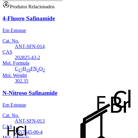
Produtos Relacionados
4-Fluoro Safinamide
Em Estoque
Cat. No.
ANT-SFN-014
CAS
202825-43-2
Mol. Formula
C
H
FN
O
17
19
2
2
Mol. Weight
302.35
N-Nitroso Safinamide
Em Estoque
Cat. No.
ANT-SFN-013
CAS
2657645-00-4
Mol. Formula