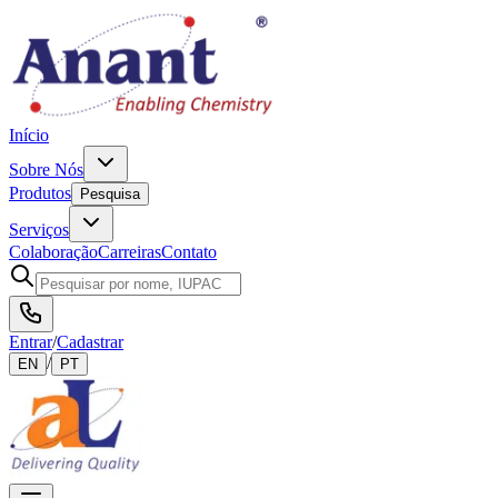
Início
Sobre Nós
Produtos
Pesquisa
Serviços
Colaboração
Carreiras
Contato
Entrar
/
Cadastrar
/
EN
PT