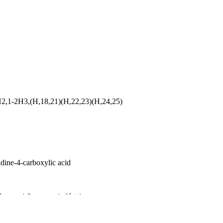
2,1-2H3,(H,18,21)(H,22,23)(H,24,25)
dine-4-carboxylic acid
e precisão para a indústria.