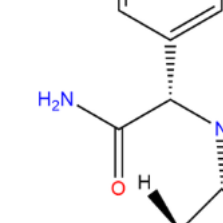
CAS
551-16-6
Mol. Formula
C
H
N
O
S
8
12
2
3
Mol. Weight
216.26
Amoxicillin Impurity I
Em Estoque
Cat. No.
ANT-AMX-02
CAS
22818-40-2
Mol. Formula
C
H
NO
8
9
3
Mol. Weight
167.16
Amoxicillin Trihydrate - Impurity G
Em Estoque