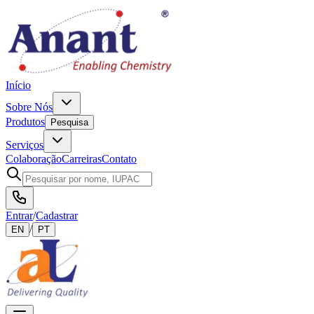
Início
Sobre Nós
Produtos
Pesquisa
Serviços
Colaboração
Carreiras
Contato
Entrar
/
Cadastrar
/
EN
PT