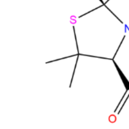
Cat. No.
ANT-AMX-07
CAS
188112-75-6
Mol. Formula
C
H
N
O
S
24
26
4
7
Mol. Weight
514.55
Amoxicillin Impurity L
Em Estoque
Cat. No.
ANT-AMX-008
CAS
1789703-32-7
Mol. Formula
C
H
N
O
S
24
29
5
7
2
Mol. Weight
563.65
Amoxicillin EP Impurity C