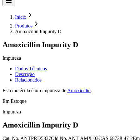
Início
Produtos
Amoxicillin Impurity D
Amoxicillin Impurity D
Impureza
Dados Técnicos
Descrição
Relacionados
Esta molécula é um impureza de
Amoxicillin
.
Em Estoque
Impureza
Amoxicillin Impurity D
Cat. No.
ANTPRD5837
Old
No.
ANT-AMX-03
CAS
68728-47-2
Em