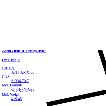
Em Estoque
Cat. No.
ANT-AMX-007
CAS
2088961-37-7
Mol. Formula
C
H
N
O
S
16
19
3
5
Mol. Weight
365.4
Amoxicillin Trihydrate
Em Estoque
Cat. No.
ANT-AMX-06
CAS
61336-70-7
Mol. Formula
C
H
N
O
S
16
25
3
8
Mol. Weight
419.45