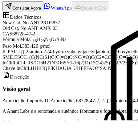
WhatsApp
Consultar Agora
Baixar MSDS
Dados Técnicos
New Cat. No.
ANTPRD5837
Old Cat. No.
ANT-AMX-03
CAS
68728-47-2
Fórmula Mol.
C
H
N
O
S.Na
16
20
3
6
Peso Mol.
383.426 g/mol
IUPAC
2-[[[2-amino-2-(4-hydroxyphenyl)acetyl]amino]-carboxymethyl
SMILES
CC1(C(NC(S1)C(C(=O)O)NC(=O)C(C2=CC=C(C=C2)O)
InChI
InChI=1S/C16H21N3O6S/c1-16(2)11(15(24)25)19-13(26-16)10(
Chave InChI
LHHKJQFIKHAUIA-UHFFFAOYSA-N
Descrição
Visão geral
Amoxicillin Impurity D, Amoxicillin, 68728-47-2, 2-[[[2-amino-2-(4-
A Anant Labs é a renomada e autêntica fabricante e fornecedora de Am
A Anant tem expertise em química orgânica sintética e análise farmacêu
Sinônimos