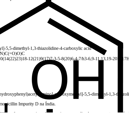
]-5,5-dimethyl-1,3-thiazolidine-4-carboxylic acid
N)C(=O)O)C
14(22)23)18-12(21)9(17)7-3-5-8(20)6-4-7/h3-6,9-11,13,19-20H,17H
hydroxyphenyl)acetyl]amino]-carboxymethyl]-5,5-dimethyl-1,3-thiazoli
oxicillin Impurity D na Índia.
tica e fornece serviços de pesquisa personalizados com custo acessível 