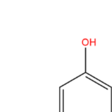
sodium 2-((2-amino-2-(4-hydroxyphenyl)acetamido)(carboxy)methyl)-
hydroxyphenyl)acetamido)(carboxy)methyl)-5,5-dimethylthiazolidine-
Produtos Relacionados
Amoxicillin Trihydrate EP Impurity B
Em Estoque
Cat. No.
ANT-AMX-009
CAS
26889-93-0
Mol. Formula
C
H
N
O
S
16
19
3
5
Mol. Weight
365.411
Amoxicillin Impurity A
Em Estoque
Cat. No.
ANT-AMX-01