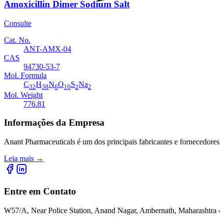
Amoxicillin Dimer Sodium Salt
Consulte
Cat. No.
ANT-AMX-04
CAS
94730-53-7
Mol. Formula
C
H
N
O
S
Na
32
38
6
10
2
2
Mol. Weight
776.81
Informações da Empresa
Anant Pharmaceuticals é um dos principais fabricantes e fornecedores
Leia mais
→
Entre em Contato
W57/A, Near Police Station, Anand Nagar, Ambernath, Maharashtr