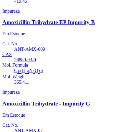
419.45
Impureza
Amoxicillin Trihydrate EP Impurity B
Em Estoque
Cat. No.
ANT-AMX-009
CAS
26889-93-0
Mol. Formula
C
H
N
O
S
16
19
3
5
Mol. Weight
365.411
Impureza
Amoxicillin Trihydrate - Impurity G
Em Estoque
Cat. No.
ANT-AMX-07