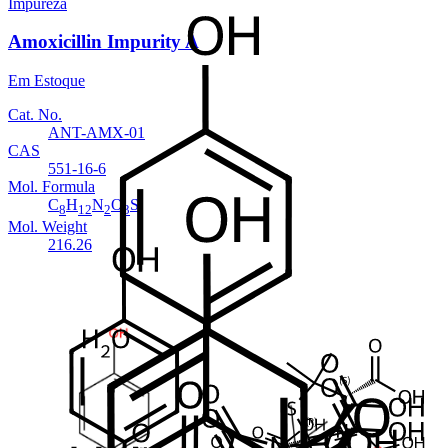
Impureza
Amoxicillin Impurity A
Em Estoque
Cat. No.
ANT-AMX-01
CAS
551-16-6
Mol. Formula
C
H
N
O
S
8
12
2
3
Mol. Weight
216.26
Impureza
Amoxicillin Impurity D
Em Estoque
Cat. No.
ANT-AMX-03
CAS
68728-47-2