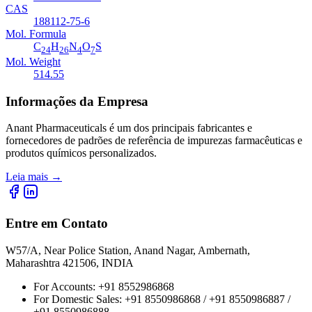
CAS
188112-75-6
Mol. Formula
C
H
N
O
S
24
26
4
7
Mol. Weight
514.55
Informações da Empresa
Anant Pharmaceuticals é um dos principais fabricantes e
fornecedores de padrões de referência de impurezas farmacêuticas e
produtos químicos personalizados.
Leia mais
→
Entre em Contato
W57/A, Near Police Station, Anand Nagar, Ambernath,
Maharashtra 421506, INDIA
For Accounts:
+91 8552986868
For Domestic Sales:
+91 8550986868 / +91 8550986887 /
+91 8550986888