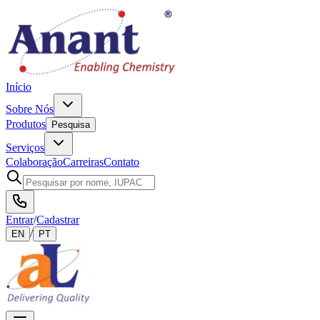
Início
Sobre Nós
Produtos
Pesquisa
Serviços
Colaboração
Carreiras
Contato
Entrar
/
Cadastrar
/
EN
PT