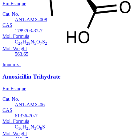
Em Estoque
Cat. No.
ANT-AMX-008
CAS
1789703-32-7
Mol. Formula
C
H
N
O
S
24
29
5
7
2
Mol. Weight
563.65
Impureza
Amoxicillin Trihydrate
Em Estoque
Cat. No.
ANT-AMX-06
CAS
61336-70-7
Mol. Formula
C
H
N
O
S
16
25
3
8
Mol. Weight