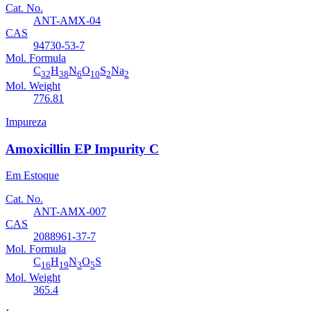
Cat. No.
ANT-AMX-04
CAS
94730-53-7
Mol. Formula
C
H
N
O
S
Na
32
38
6
10
2
2
Mol. Weight
776.81
Impureza
Amoxicillin EP Impurity C
Em Estoque
Cat. No.
ANT-AMX-007
CAS
2088961-37-7
Mol. Formula
C
H
N
O
S
16
19
3
5
Mol. Weight
365.4