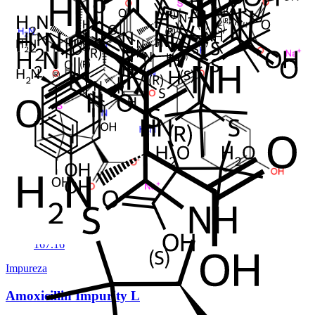
Mol. Formula
C
H
N
O
S.Na
16
20
3
6
Mol. Weight
383.426
Impureza
Amoxicillin Impurity I
Em Estoque
Cat. No.
ANT-AMX-02
CAS
22818-40-2
Mol. Formula
C
H
NO
8
9
3
Mol. Weight
167.16
Impureza
Amoxicillin Impurity L