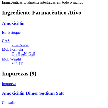
farmacêuticas totalmente integradas em todo o mundo.
Ingrediente Farmacêutico Ativo
Amoxicillin
Em Estoque
CAS
26787-78-0
Mol. Formula
C
H
N
O
S
16
19
3
5
Mol. Weight
365.411
Impurezas (9)
Impureza
Amoxicillin Dimer Sodium Salt
Consulte