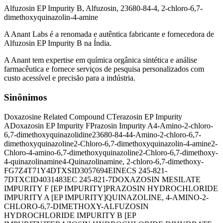
Alfuzosin EP Impurity B, Alfuzosin, 23680-84-4, 2-chloro-6,7-
dimethoxyquinazolin-4-amine
A Anant Labs é a renomada e autêntica fabricante e fornecedora de
Alfuzosin EP Impurity B na Índia.
A Anant tem expertise em química orgânica sintética e análise
farmacêutica e fornece serviços de pesquisa personalizados com
custo acessível e precisão para a indústria.
Sinônimos
Doxazosine Related Compound C
Terazosin EP Impurity
A
Doxazosin EP Impurity F
Prazosin Impurity A
4-Amino-2-chloro-
6,7-dimethoxyquinazolidine
23680-84-4
4-Amino-2-chloro-6,7-
dimethoxyquinazoline
2-Chloro-6,7-dimethoxyquinazolin-4-amine
2-
Chloro-4-amino-6,7-dimethoxyquinazoline
2-Chloro-6,7-dimethoxy-
4-quinazolinamine
4-Quinazolinamine, 2-chloro-6,7-dimethoxy-
FG7Z4T71Y4
DTXSID3057694
EINECS 245-821-
7
DTXCID4031483
EC 245-821-7
DOXAZOSIN MESILATE
IMPURITY F [EP IMPURITY]
PRAZOSIN HYDROCHLORIDE
IMPURITY A [EP IMPURITY]
QUINAZOLINE, 4-AMINO-2-
CHLORO-6,7-DIMETHOXY-
ALFUZOSIN
HYDROCHLORIDE IMPURITY B [EP