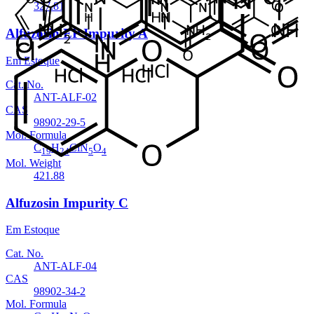
327.81
Alfuzosin EP Impurity A
Em Estoque
Cat. No.
ANT-ALF-02
CAS
98902-29-5
Mol. Formula
C
H
ClN
O
19
24
5
4
Mol. Weight
421.88
Alfuzosin Impurity C
Em Estoque
Cat. No.
ANT-ALF-04
CAS
98902-34-2
Mol. Formula