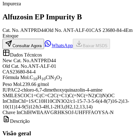
Impureza
Alfuzosin EP Impurity B
Cat. No.
ANTPRD44
Old
No.
ANT-ALF-01
CAS
23680-84-4
Em
Estoque
WhatsApp
Consultar Agora
Baixar MSDS
Dados Técnicos
New Cat. No.
ANTPRD44
Old Cat. No.
ANT-ALF-01
CAS
23680-84-4
Fórmula Mol.
C
H
ClN
O
10
10
3
2
Peso Mol.
239.66 g/mol
IUPAC
2-chloro-6,7-dimethoxyquinazolin-4-amine
SMILES
COC1=C(C=C2C(=C1)C(=NC(=N2)Cl)N)OC
InChI
InChI=1S/C10H10ClN3O2/c1-15-7-3-5-6(4-8(7)16-2)13-
10(11)14-9(5)12/h3-4H,1-2H3,(H2,12,13,14)
Chave InChI
HWIIAAVGRHKSOJ-UHFFFAOYSA-N
Descrição
Visão geral