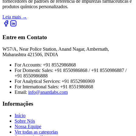
fornecedores de padrões de referência de impurezas farmacêuticas e
produtos químicos personalizados.
Leia mais
→
Entre em Contato
W57/A, Near Police Station, Anand Nagar, Ambernath,
Maharashtra 421506, INDIA
For Accounts:
+91 8552986868
For Domestic Sales:
+91 8550986868 / +91 8550986887 /
+91 8550986888
For Analytical Services:
+91 8552986969
For International Sales:
+91 8551986868
Email
:
info@anantlabs.com
Informações
Início
Sobre Nós
Nossa Equipe
Ver todas as categorias