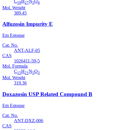
C
H
N
O
19
27
5
4
Mol. Weight
389.45
Alfuzosin Impurity E
Em Estoque
Cat. No.
ANT-ALF-05
CAS
1026411-59-5
Mol. Formula
C
H
N
O
15
21
5
3
Mol. Weight
319.36
Doxazosin USP Related Compound B
Em Estoque
Cat. No.
ANT-DXZ-006
CAS