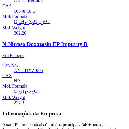
ANT-TRN-003
CAS
60548-08-5
Mol. Formula
C
H
N
O
.
HCl
14
19
5
2
2
Mol. Weight
362.26
N-Nitroso Doxazosin EP Impurity B
Em Estoque
Cat. No.
ANT-DXZ-005
CAS
NA
Mol. Formula
C
H
N
O
13
15
3
4
Mol. Weight
277.3
Informações da Empresa
Anant Pharmaceuticals é um dos principais fabricantes e