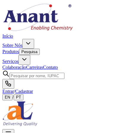
Início
Sobre Nós
Produtos
Pesquisa
Serviços
Colaboração
Carreiras
Contato
Entrar
/
Cadastrar
/
EN
PT