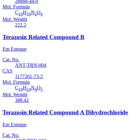
28888-44-0
Mol. Formula
C
H
N
O
10
10
2
4
Mol. Weight
222.2
Terazosin Related Compound B
Em Estoque
Cat. No.
ANT-TRN-004
CAS
1177261-73-2
Mol. Formula
C
H
N
O
19
24
4
5
Mol. Weight
388.42
Terazosin Related Compound A Dihydrochloride
Em Estoque
Cat. No.