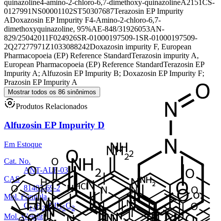
quinazoline
4-amino-2-chloro-6,7-dimethoxy-quinazoline
A2151
CS-
0127991
NS00001102
ST50307687
Terazosin EP Impurity
ADoxazosin EP Impurity F
4-Amino-2-chloro-6,7-
dimethoxyquinazoline, 95%
AE-848/31926053
AN-
829/25042011
F024926
SR-01000197509-1
SR-01000197509-
2
Q27277971
Z1033088242
Doxazosin impurity F, European
Pharmacopoeia (EP) Reference Standard
Terazosin impurity A,
European Pharmacopoeia (EP) Reference Standard
Terazosin EP
Impurity A; Alfuzosin EP Impurity B; Doxazosin EP Impurity F;
Prazosin EP Impurity A
Mostrar todos os 86 sinônimos
Produtos Relacionados
Alfuzosin EP Impurity D
Em Estoque
Cat. No.
ANT-ALF-03
CAS
81403-69-2
Mol. Formula
C
H
ClN
O
14
22
5
2
Mol. Weight