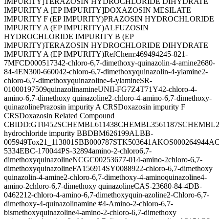
IMPURITY]
TERAZOSIN HYDROCHLORIDE DIHYDRATE
IMPURITY A [EP IMPURITY]
DOXAZOSIN MESILATE
IMPURITY F (EP IMPURITY)
PRAZOSIN HYDROCHLORIDE
IMPURITY A (EP IMPURITY)
ALFUZOSIN
HYDROCHLORIDE IMPURITY B (EP
IMPURITY)
TERAZOSIN HYDROCHLORIDE DIHYDRATE
IMPURITY A (EP IMPURITY)
RefChem:469494
245-821-
7
MFCD00051734
2-chloro-6,7-dimethoxy-quinazolin-4-amine
2680-
84-4
EN300-66004
2-chloro-6,7-dimethoxyquinazolin-4-ylamine
2-
chloro-6,7-dimethoxyquinazoline-4-ylamine
SR-
01000197509
quinazolinamine
UNII-FG7Z4T71Y4
2-chloro-4-
amino-6,7-dimethoxy quinazoline
2-chloro-4-amino-6,7-dimethoxy-
quinazoline
Prazosin impurity A CRS
Doxazosin impurity F
CRS
Doxazosin Related Compound
C
BIDD:GT0452
SCHEMBL611438
CHEMBL3561187
SCHEMBL2
hydrochloride impurity B
BDBM626199
ALBB-
005949
Tox21_113801
SBB000787
STK503641
AKOS000264944
AC
5334
EBC-170044
PS-3289
4amino-2-chloro6,7-
dimethoxyquinazoline
NCGC00253677-01
4-amino-2chloro-6,7-
dimethoxyquinazoline
FA156914
SY008892
2-chloro-6,7-dimethoxy
quinazolin-4-amine
2-chloro-6,7-dimethoxy-4-aminoquinazoline
4-
amino-2chloro-6,7-dimethoxy quinazoline
CAS-23680-84-4
DB-
046221
2-chloro-4-amino-6,7-dimethoxyquin-azoline
2-Chloro-6,7-
dimethoxy-4-quinazolinamine #
4-Amino-2-chloro-6,7-
bismethoxyquinazoline
4-amino-2-chloro-6,7-dimethoxy