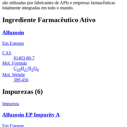
são utilizadas por fabricantes de APIs e empresas farmacêuticas
totalmente integradas em todo o mundo.
Ingrediente Farmacêutico Ativo
Alfuzosin
Em Estoque
CAS
81403-80-7
Mol. Formula
C
H
N
O
19
27
5
4
Mol. Weight
389.456
Impurezas (6)
Impureza
Alfuzosin EP Impurity A
Em Estoque