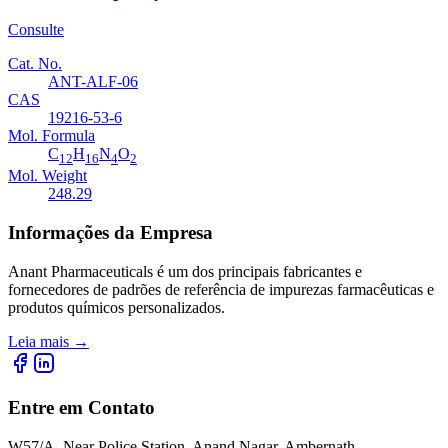
Consulte
Cat. No.
ANT-ALF-06
CAS
19216-53-6
Mol. Formula
C
H
N
O
12
16
4
2
Mol. Weight
248.29
Informações da Empresa
Anant Pharmaceuticals é um dos principais fabricantes e
fornecedores de padrões de referência de impurezas farmacêuticas e
produtos químicos personalizados.
Leia mais
→
Entre em Contato
W57/A, Near Police Station, Anand Nagar, Ambernath,