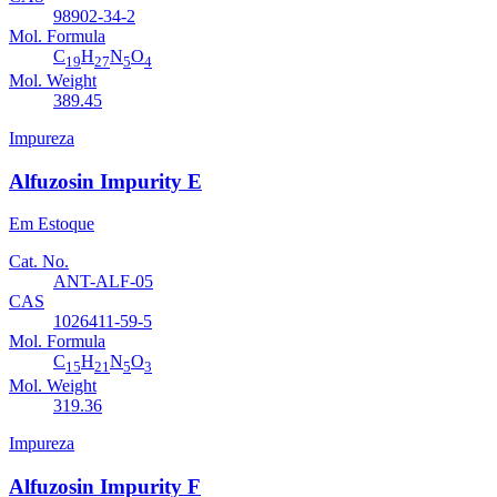
98902-34-2
Mol. Formula
C
H
N
O
19
27
5
4
Mol. Weight
389.45
Impureza
Alfuzosin Impurity E
Em Estoque
Cat. No.
ANT-ALF-05
CAS
1026411-59-5
Mol. Formula
C
H
N
O
15
21
5
3
Mol. Weight
319.36
Impureza
Alfuzosin Impurity F