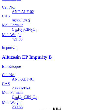
Cat. No.
ANT-ALF-02
CAS
98902-29-5
Mol. Formula
C
H
ClN
O
19
24
5
4
Mol. Weight
421.88
Impureza
Alfuzosin EP Impurity B
Em Estoque
Cat. No.
ANT-ALF-01
CAS
23680-84-4
Mol. Formula
C
H
ClN
O
10
10
3
2
Mol. Weight
239.66