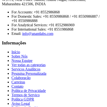
Maharashtra 421506, INDIA
For Accounts:
+91 8552986868
For Domestic Sales:
+91 8550986868 / +91 8550986887 /
+91 8550986888
For Analytical Services:
+91 8552986969
For International Sales:
+91 8551986868
Email
:
info@anantlabs.com
Informações
Início
Sobre Nós
Nossa Equipe
Ver todas as categorias
Serviços Analíticos
Pesquisa Personalizada
Colaboração
Carreiras
Contato
Política de Privacidade
Termos de Serviço
Política GDPR
Aviso Legal