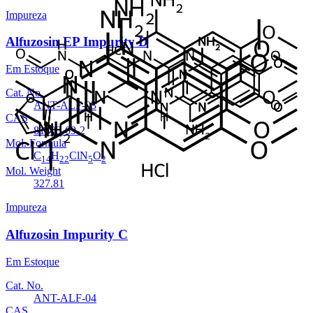
Impureza
Alfuzosin EP Impurity D
Em Estoque
Cat. No.
ANT-ALF-03
CAS
81403-69-2
Mol. Formula
C
H
ClN
O
14
22
5
2
Mol. Weight
327.81
Impureza
Alfuzosin Impurity C
Em Estoque
Cat. No.
ANT-ALF-04
CAS