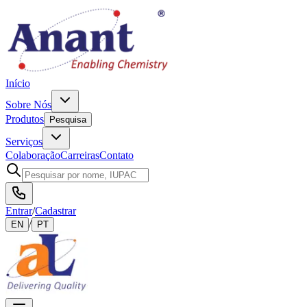
Início
Sobre Nós
Produtos
Pesquisa
Serviços
Colaboração
Carreiras
Contato
Entrar
/
Cadastrar
/
EN
PT