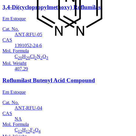
3,4-Di(cyclopropylmethoxy) Roflumilast
Em Estoque
Cat. No.
ANT-RFU-05
CAS
1391052-24-6
Mol. Formula
C
H
Cl
N
O
20
20
2
2
3
Mol. Weight
407.29
Roflumilast Butenyl Acid Compound
Em Estoque
Cat. No.
ANT-RFU-04
CAS
NA
Mol. Formula
C
H
F
O
12
12
2
4