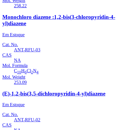
Mol. Weight
258.22
Monochloro diazene :1,2-bis(3-chloropyridin-4-
yl)diazene
Em Estoque
Cat. No.
ANT-RFU-03
CAS
NA
Mol. Formula
C
H
Cl
N
10
6
2
4
Mol. Weight
253.09
(E)-1,2-bis(3,5-dichloropyridin-4-yl)diazene
Em Estoque
Cat. No.
ANT-RFU-02
CAS