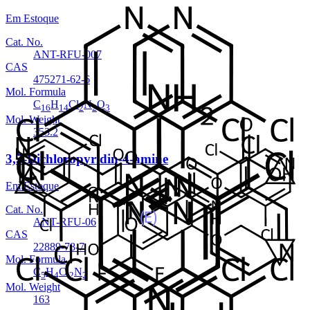
Em Estoque
Cat. No.
ANT-RFU-007
CAS
475271-62-6
Mol. Formula
C
H
Cl
N
O
16
14
2
2
3
Mol. Weight
353.2
3,5-Dichloropyridin-4-amine
Em Estoque
Cat. No.
ANT-RFU-06
CAS
22889-78-7
Mol. Formula
C
H
Cl
N
5
4
2
2
Mol. Weight
163