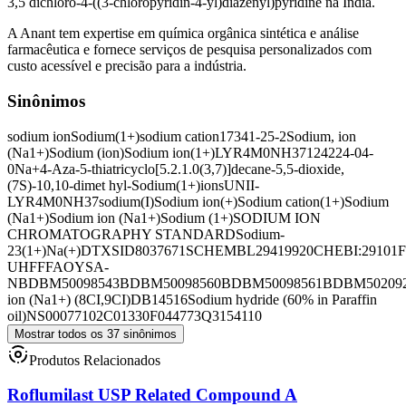
3,5 dichloro-4-((3-chloropyridin-4-yl)diazenyl)pyridine na Índia.
A Anant tem expertise em química orgânica sintética e análise
farmacêutica e fornece serviços de pesquisa personalizados com
custo acessível e precisão para a indústria.
Sinônimos
sodium ion
Sodium(1+)
sodium cation
17341-25-2
Sodium, ion
(Na1+)
Sodium (ion)
Sodium ion(1+)
LYR4M0NH37
124224-04-
0
Na+
4-Aza-5-thiatricyclo[5.2.1.0(3,7)]decane-5,5-dioxide,
(7S)-10,10-dimet hyl-
Sodium(1+)ions
UNII-
LYR4M0NH37
sodium(I)
Sodium ion(+)
Sodium cation(1+)
Sodium
(Na1+)
Sodium ion (Na1+)
Sodium (1+)
SODIUM ION
CHROMATOGRAPHY STANDARD
Sodium-
23(1+)
Na(+)
DTXSID8037671
SCHEMBL29419920
CHEBI:29101
UHFFFAOYSA-
N
BDBM50098543
BDBM50098560
BDBM50098561
BDBM50209
ion (Na1+) (8CI,9CI)
DB14516
Sodium hydride (60% in Paraffin
oil)
NS00077102
C01330
F044773
Q3154110
Mostrar todos os 37 sinônimos
Produtos Relacionados
Roflumilast USP Related Compound A