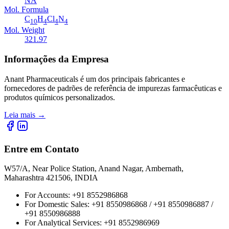
NA
Mol. Formula
C
H
Cl
N
10
4
4
4
Mol. Weight
321.97
Informações da Empresa
Anant Pharmaceuticals é um dos principais fabricantes e
fornecedores de padrões de referência de impurezas farmacêuticas e
produtos químicos personalizados.
Leia mais
→
Entre em Contato
W57/A, Near Police Station, Anand Nagar, Ambernath,
Maharashtra 421506, INDIA
For Accounts:
+91 8552986868
For Domestic Sales:
+91 8550986868 / +91 8550986887 /
+91 8550986888
For Analytical Services:
+91 8552986969