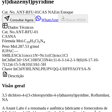
yl)diazenyl)pyridine
Cat.
No.
ANT-RFU-01
CAS
NA
Em Estoque
WhatsApp
Consultar Agora
Baixar MSDS
Dados Técnicos
Cat. No.
ANT-RFU-01
CAS
NA
Fórmula Mol.
C
H
Cl
N
10
5
3
4
Peso Mol.
287.53 g/mol
IUPAC
—
SMILES
Clc1cnccc1N=Nc1c(Cl)cncc1Cl
InChI
InChI=1S/C10H5Cl3N4/c11-6-3-14-2-1-9(6)16-17-10-
7(12)4-15-5-8(10)13/h1-5H
Chave InChI
YIHLNNLPIUPVQQ-UHFFFAOYSA-N
Descrição
Visão geral
3,5 dichloro-4-((3-chloropyridin-4-yl)diazenyl)pyridine, Roflumilast,
NA
A Anant Labs é a renomada e autêntica fabricante e fornecedora de