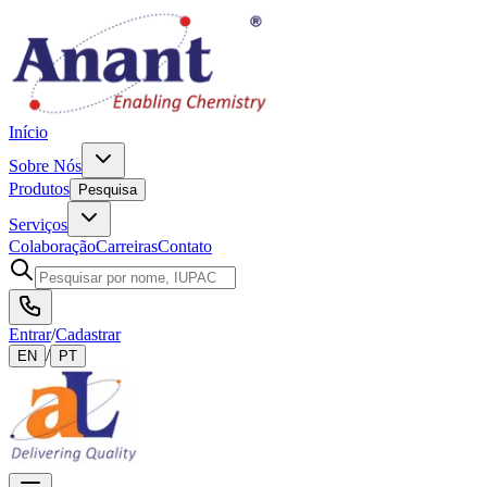
Início
Sobre Nós
Produtos
Pesquisa
Serviços
Colaboração
Carreiras
Contato
Entrar
/
Cadastrar
/
EN
PT