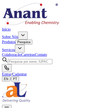
Início
Sobre Nós
Produtos
Pesquisa
Serviços
Colaboração
Carreiras
Contato
Entrar
/
Cadastrar
/
EN
PT