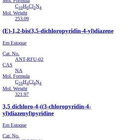
Mol. Formula
C
H
Cl
N
10
6
2
4
Mol. Weight
253.09
(E)-1,2-bis(3,5-dichloropyridin-4-yl)diazene
Em Estoque
Cat. No.
ANT-RFU-02
CAS
NA
Mol. Formula
C
H
Cl
N
10
4
4
4
Mol. Weight
321.97
3,5 dichloro-4-((3-chloropyridin-4-
yl)diazenyl)pyridine
Em Estoque
Cat. No.