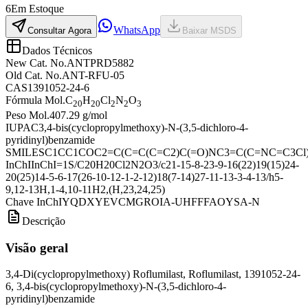
6
Em Estoque
WhatsApp
Consultar Agora
Baixar MSDS
Dados Técnicos
New Cat. No.
ANTPRD5882
Old Cat. No.
ANT-RFU-05
CAS
1391052-24-6
Fórmula Mol.
C
H
Cl
N
O
20
20
2
2
3
Peso Mol.
407.29 g/mol
IUPAC
3,4-bis(cyclopropylmethoxy)-N-(3,5-dichloro-4-
pyridinyl)benzamide
SMILES
C1CC1COC2=C(C=C(C=C2)C(=O)NC3=C(C=NC=C3Cl
InChI
InChI=1S/C20H20Cl2N2O3/c21-15-8-23-9-16(22)19(15)24-
20(25)14-5-6-17(26-10-12-1-2-12)18(7-14)27-11-13-3-4-13/h5-
9,12-13H,1-4,10-11H2,(H,23,24,25)
Chave InChI
YQDXYEVCMGROIA-UHFFFAOYSA-N
Descrição
Visão geral
3,4-Di(cyclopropylmethoxy) Roflumilast, Roflumilast, 1391052-24-
6, 3,4-bis(cyclopropylmethoxy)-N-(3,5-dichloro-4-
pyridinyl)benzamide