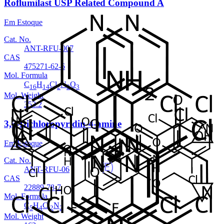
Roflumilast USP Related Compound A
Em Estoque
Cat. No.
ANT-RFU-007
CAS
475271-62-6
Mol. Formula
C
H
Cl
N
O
16
14
2
2
3
Mol. Weight
353.2
3,5-Dichloropyridin-4-amine
Em Estoque
Cat. No.
ANT-RFU-06
CAS
22889-78-7
Mol. Formula
C
H
Cl
N
5
4
2
2
Mol. Weight