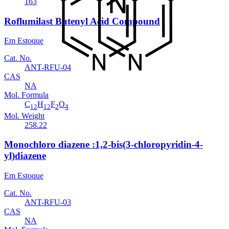
163
Roflumilast Butenyl Acid Compound
Em Estoque
Cat. No.
ANT-RFU-04
CAS
NA
Mol. Formula
C
H
F
O
12
12
2
4
Mol. Weight
258.22
Monochloro diazene :1,2-bis(3-chloropyridin-4-
yl)diazene
Em Estoque
Cat. No.
ANT-RFU-03
CAS
NA