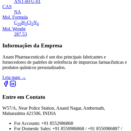
ANT-RFU-01
CAS
NA
Mol. Formula
C
H
Cl
N
10
5
3
4
Mol. Weight
287.53
Informações da Empresa
Anant Pharmaceuticals é um dos principais fabricantes e
fornecedores de padrões de referência de impurezas farmacêuticas e
produtos químicos personalizados.
Leia mais
→
Entre em Contato
W57/A, Near Police Station, Anand Nagar, Ambernath,
Maharashtra 421506, INDIA
For Accounts:
+91 8552986868
For Domestic Sales:
+91 8550986868 / +91 8550986887 /