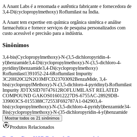
A Anant Labs é a renomada e autêntica fabricante e fornecedora de
3,4-Di(cyclopropylmethoxy) Roflumilast na Índia.
A Anant tem expertise em química orgânica sintética e análise
farmacêutica e fornece serviços de pesquisa personalizados com
custo acessível e precisão para a indústria.
Sinônimos
3,4-bis(Cyclopropylmethoxy)-N-(3,5-dichloropyridin-4-
yl)benzamide
3,4-Di(cyclopropylmethoxy)-N-(3,5-dichloro-4-
pyridinyl)benzamide
3,4-Di(cyclopropylmethoxy)
Roflumilast
1391052-24-6
Roflumilast Impurity
3
C20H20Cl2N2O3
MFCD23703092
BenzaMide, 3,4-
bis(cyclopropylMethoxy)-N-(3,5-dichloro-4-pyridinyl)-
Roflumilast
Impurity J
DTXSID70747612
ROFLUMILAST RELATED
COMPOUND G
AKOS016012227
DS-6755
AC-28929
DB-
339003
CS-0155388
C72553
F692787
A1-04290
3,4-
bis(cyclopropylmethoxy)-N-(3,5-dichloro-4-pyridyl)benzamide
34-
Bis(cyclopropylmethoxy)-N-(35-dichloropyridin-4-yl)benzamide
Mostrar todos os 21 sinônimos
Produtos Relacionados