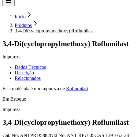
Início
Produtos
3,4-Di(cyclopropylmethoxy) Roflumilast
3,4-Di(cyclopropylmethoxy) Roflumilast
Impureza
Dados Técnicos
Descrição
Relacionados
Esta molécula é um impureza de
Roflumilast
.
Em Estoque
Impureza
3,4-Di(cyclopropylmethoxy) Roflumilast
Cat. No.
ANTPRD5882
Old
No.
ANT-RFU-05
CAS
1391052-24-