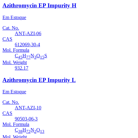
Azithromycin EP Impurity H
Em Estoque
Cat. No.
ANT-AZI-06
CAS
612069-30-4
Mol. Formula
C
H
N
O
S
45
77
3
15
Mol. Weight
932.17
Azithromycin EP Impurity L
Em Estoque
Cat. No.
ANT-AZI-10
CAS
90503-06-3
Mol. Formula
C
H
N
O
38
72
2
13
Mol. Weight