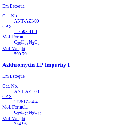
Em Estoque
Cat. No.
ANT-AZI-09
CAS
117693-41-1
Mol. Formula
C
H
N
O
30
58
2
9
Mol. Weight
590.79
Azithromycin EP Impurity I
Em Estoque
Cat. No.
ANT-AZI-08
CAS
172617-84-4
Mol. Formula
C
H
N
O
37
70
2
12
Mol. Weight
734.96