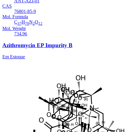
ANT-AZI-01
CAS
76801-85-9
Mol. Formula
C
H
N
O
37
70
2
12
Mol. Weight
734.96
Azithromycin EP Impurity B
Em Estoque
Cat. No.
ANT-AZI-02
CAS
307974-61-4
Mol. Formula
C
H
N
O
38
72
2
11
Mol. Weight
732.98
Azithromycin EP Impurity N
Em Estoque