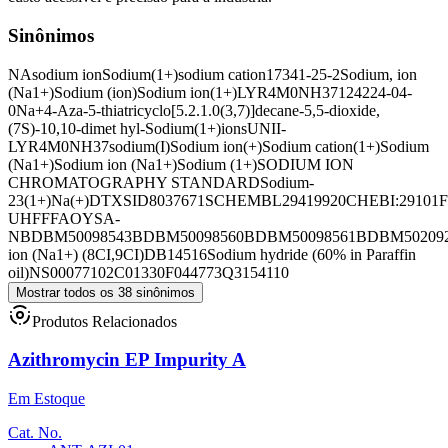
Sinônimos
NA
sodium ion
Sodium(1+)
sodium cation
17341-25-2
Sodium, ion
(Na1+)
Sodium (ion)
Sodium ion(1+)
LYR4M0NH37
124224-04-
0
Na+
4-Aza-5-thiatricyclo[5.2.1.0(3,7)]decane-5,5-dioxide,
(7S)-10,10-dimet hyl-
Sodium(1+)ions
UNII-
LYR4M0NH37
sodium(I)
Sodium ion(+)
Sodium cation(1+)
Sodium
(Na1+)
Sodium ion (Na1+)
Sodium (1+)
SODIUM ION
CHROMATOGRAPHY STANDARD
Sodium-
23(1+)
Na(+)
DTXSID8037671
SCHEMBL29419920
CHEBI:29101
UHFFFAOYSA-
N
BDBM50098543
BDBM50098560
BDBM50098561
BDBM50209
ion (Na1+) (8CI,9CI)
DB14516
Sodium hydride (60% in Paraffin
oil)
NS00077102
C01330
F044773
Q3154110
Mostrar todos os 38 sinônimos
Produtos Relacionados
Azithromycin EP Impurity A
Em Estoque
Cat. No.