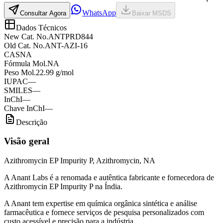
WhatsApp
Consultar Agora
Baixar MSDS
Dados Técnicos
New Cat. No.
ANTPRD844
Old Cat. No.
ANT-AZI-16
CAS
NA
Fórmula Mol.
NA
Peso Mol.
22.99 g/mol
IUPAC
—
SMILES
—
InChI
—
Chave InChI
—
Descrição
Visão geral
Azithromycin EP Impurity P, Azithromycin, NA
A Anant Labs é a renomada e autêntica fabricante e fornecedora de
Azithromycin EP Impurity P na Índia.
A Anant tem expertise em química orgânica sintética e análise
farmacêutica e fornece serviços de pesquisa personalizados com
custo acessível e precisão para a indústria.