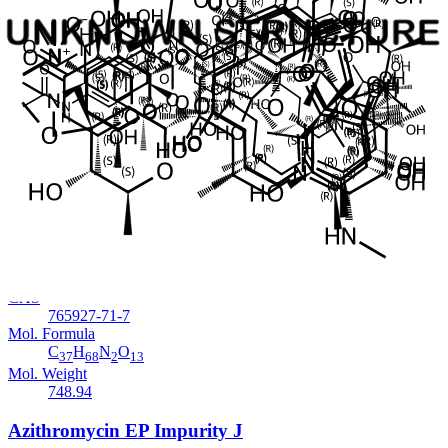
Cat. No.
ANT-AZI-12
CAS
612069-25-7
Mol. Formula
C
H
NO
36
65
13
Mol. Weight
719.9
Azithromycin EP Impurity M
Em Estoque
Cat. No.
ANT-AZI-11
CAS
765927-71-7
Mol. Formula
C
H
N
O
37
68
2
13
Mol. Weight
748.94
Azithromycin EP Impurity J