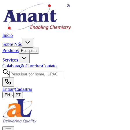
Início
Sobre Nós
Produtos
Pesquisa
Serviços
Colaboração
Carreiras
Contato
Entrar
/
Cadastrar
/
EN
PT