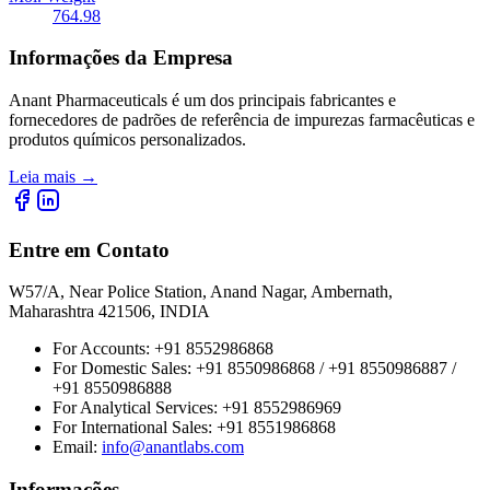
764.98
Informações da Empresa
Anant Pharmaceuticals é um dos principais fabricantes e
fornecedores de padrões de referência de impurezas farmacêuticas e
produtos químicos personalizados.
Leia mais
→
Entre em Contato
W57/A, Near Police Station, Anand Nagar, Ambernath,
Maharashtra 421506, INDIA
For Accounts:
+91 8552986868
For Domestic Sales:
+91 8550986868 / +91 8550986887 /
+91 8550986888
For Analytical Services:
+91 8552986969
For International Sales:
+91 8551986868
Email
:
info@anantlabs.com
Informações