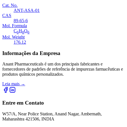
Cat. No.
ANT-ASA-01
CAS
89-65-6
Mol. Formula
C
H
O
6
8
6
Mol. Weight
176.12
Informações da Empresa
Anant Pharmaceuticals é um dos principais fabricantes e
fornecedores de padrões de referência de impurezas farmacêuticas e
produtos químicos personalizados.
Leia mais
→
Entre em Contato
W57/A, Near Police Station, Anand Nagar, Ambernath,
Maharashtra 421506, INDIA