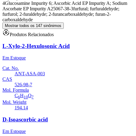
4
Glucosamine Impurity 6; Ascorbic Acid EP Impurity A; Sodium
Ascorbate EP Impurity A
25067-38-3
furfural; furfuraldehyde;
furfurol; 2-furaldehyde; 2-furancarboxaldehyde; furan-2-
carboxaldehyde
Mostrar todos os 147 sinônimos
Produtos Relacionados
L-Xylo-2-Hexulosonic Acid
Em Estoque
Cat. No.
ANT-ASA-003
CAS
526-98-7
Mol. Formula
C
H
O
6
10
7
Mol. Weight
194.14
D-Isoascorbic acid
Em Estoque