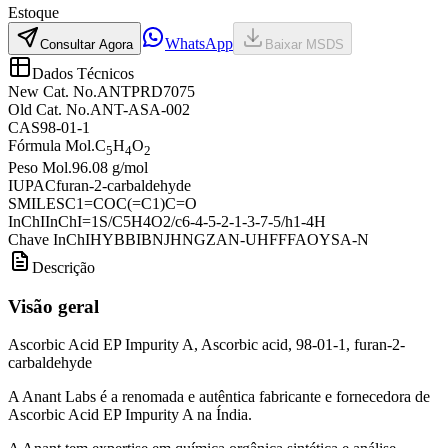
Estoque
WhatsApp
Consultar Agora
Baixar MSDS
Dados Técnicos
New Cat. No.
ANTPRD7075
Old Cat. No.
ANT-ASA-002
CAS
98-01-1
Fórmula Mol.
C
H
O
5
4
2
Peso Mol.
96.08 g/mol
IUPAC
furan-2-carbaldehyde
SMILES
C1=COC(=C1)C=O
InChI
InChI=1S/C5H4O2/c6-4-5-2-1-3-7-5/h1-4H
Chave InChI
HYBBIBNJHNGZAN-UHFFFAOYSA-N
Descrição
Visão geral
Ascorbic Acid EP Impurity A, Ascorbic acid, 98-01-1, furan-2-
carbaldehyde
A Anant Labs é a renomada e autêntica fabricante e fornecedora de
Ascorbic Acid EP Impurity A na Índia.