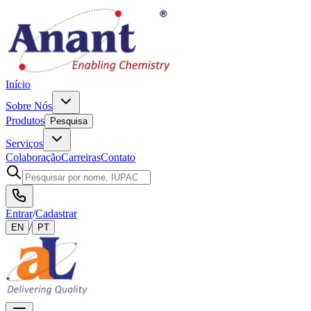
Início
Sobre Nós
Produtos
Pesquisa
Serviços
Colaboração
Carreiras
Contato
Entrar
/
Cadastrar
/
EN
PT