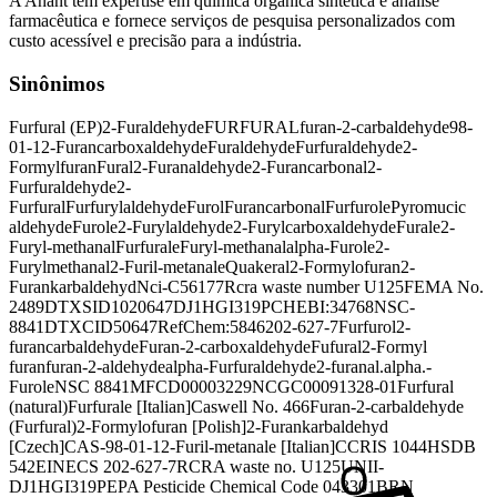
A Anant tem expertise em química orgânica sintética e análise
farmacêutica e fornece serviços de pesquisa personalizados com
custo acessível e precisão para a indústria.
Sinônimos
Furfural (EP)
2-Furaldehyde
FURFURAL
furan-2-carbaldehyde
98-
01-1
2-Furancarboxaldehyde
Furaldehyde
Furfuraldehyde
2-
Formylfuran
Fural
2-Furanaldehyde
2-Furancarbonal
2-
Furfuraldehyde
2-
Furfural
Furfurylaldehyde
Furol
Furancarbonal
Furfurole
Pyromucic
aldehyde
Furole
2-Furylaldehyde
2-Furylcarboxaldehyde
Furale
2-
Furyl-methanal
Furfurale
Furyl-methanal
alpha-Furole
2-
Furylmethanal
2-Furil-metanale
Quakeral
2-Formylofuran
2-
Furankarbaldehyd
Nci-C56177
Rcra waste number U125
FEMA No.
2489
DTXSID1020647
DJ1HGI319P
CHEBI:34768
NSC-
8841
DTXCID50647
RefChem:5846
202-627-7
Furfurol
2-
furancarbaldehyde
Furan-2-carboxaldehyde
Fufural
2-Formyl
furan
furan-2-aldehyde
alpha-Furfuraldehyde
2-furanal
.alpha.-
Furole
NSC 8841
MFCD00003229
NCGC00091328-01
Furfural
(natural)
Furfurale [Italian]
Caswell No. 466
Furan-2-carbaldehyde
(Furfural)
2-Formylofuran [Polish]
2-Furankarbaldehyd
[Czech]
CAS-98-01-1
2-Furil-metanale [Italian]
CCRIS 1044
HSDB
542
EINECS 202-627-7
RCRA waste no. U125
UNII-
DJ1HGI319P
EPA Pesticide Chemical Code 043301
BRN