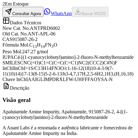
2
Em Estoque
WhatsApp
Consultar Agora
Baixar MSDS
Dados Técnicos
New Cat. No.
ANTPRD6002
Old Cat. No.
ANT-APL-06
CAS
915087-26-2
Fórmula Mol.
C
H
FN
O
13
14
3
Peso Mol.
247.27 g/mol
IUPAC
4-[(1-cyanocyclobutyl)amino]-2-fluoro-N-methylbenzamide
SMILES
CNC(=O)C1=C(C=C(C=C1)NC2(CCC2)C#N)F
InChI
InChI=1S/C13H14FN3O/c1-16-12(18)10-4-3-9(7-
11(10)14)17-13(8-15)5-2-6-13/h3-4,7,17H,2,5-6H2,1H3,(H,16,18)
Chave InChI
AAIGLIMPDRXLFW-UHFFFAOYSA-N
Descrição
Visão geral
Apalutamide Amine Impurity, Apalutamide, 915087-26-2, 4-[(1-
cyanocyclobutyl)amino]-2-fluoro-N-methylbenzamide
A Anant Labs é a renomada e autêntica fabricante e fornecedora de
Apalutamide Amine Impurity na Índia.