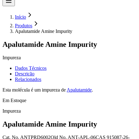
Início
Produtos
Apalutamide Amine Impurity
Apalutamide Amine Impurity
Impureza
Dados Técnicos
Descrição
Relacionados
Esta molécula é um impureza de
Apalutamide
.
Em Estoque
Impureza
Apalutamide Amine Impurity
Cat. No.
ANTPRD6002
Old
No.
ANT-APL-06
CAS
915087-26-