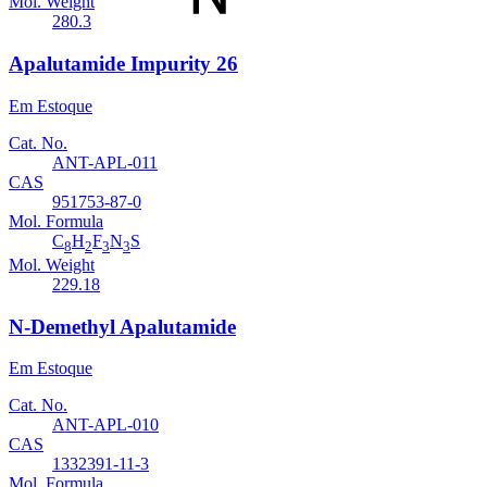
Mol. Weight
280.3
Apalutamide Impurity 26
Em Estoque
Cat. No.
ANT-APL-011
CAS
951753-87-0
Mol. Formula
C
H
F
N
S
8
2
3
3
Mol. Weight
229.18
N-Demethyl Apalutamide
Em Estoque
Cat. No.
ANT-APL-010
CAS
1332391-11-3
Mol. Formula