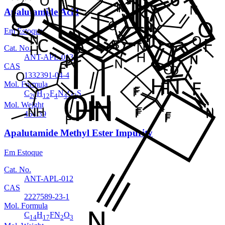
Apalutamide Acid
Em Estoque
Cat. No.
ANT-APL-013
CAS
1332391-04-4
Mol. Formula
C
H
F
N
O
S
20
12
4
4
3
Mol. Weight
464.39
Apalutamide Methyl Ester Impurity
Em Estoque
Cat. No.
ANT-APL-012
CAS
2227589-23-1
Mol. Formula
C
H
FN
O
14
17
2
3