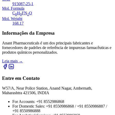
915087-25-1
Mol. Formula
C
H
FN
O
8
9
2
Mol. Weight
168.17
Informações da Empresa
Anant Pharmaceuticals é um dos principais fabricantes e
fornecedores de padrões de referência de impurezas farmacêuticas e
produtos químicos personalizados.
Leia mais
→
Entre em Contato
W57/A, Near Police Station, Anand Nagar, Ambernath,
Maharashtra 421506, INDIA
For Accounts:
+91 8552986868
For Domestic Sales:
+91 8550986868 / +91 8550986887 /
+91 8550986888