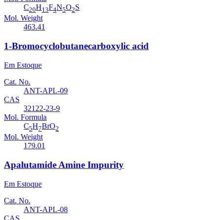
C
H
F
N
O
S
20
13
4
5
2
Mol. Weight
463.41
1-Bromocyclobutanecarboxylic acid
Em Estoque
Cat. No.
ANT-APL-09
CAS
32122-23-9
Mol. Formula
C
H
BrO
5
7
2
Mol. Weight
179.01
Apalutamide Amine Impurity
Em Estoque
Cat. No.
ANT-APL-08
CAS