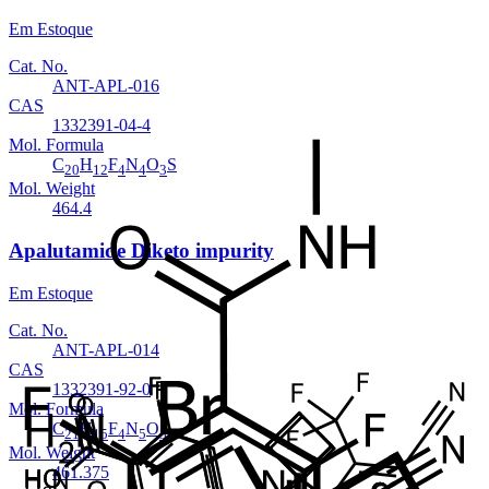
Em Estoque
Cat. No.
ANT-APL-016
CAS
1332391-04-4
Mol. Formula
C
H
F
N
O
S
20
12
4
4
3
Mol. Weight
464.4
Apalutamide Diketo impurity
Em Estoque
Cat. No.
ANT-APL-014
CAS
1332391-92-0
Mol. Formula
C
H
F
N
O
21
15
4
5
3
Mol. Weight
461.375