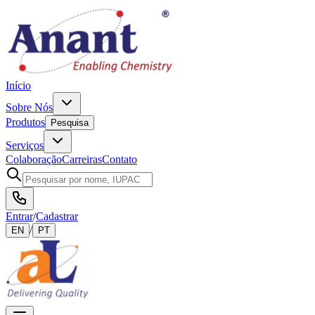
Início
Sobre Nós
Produtos
Pesquisa
Serviços
Colaboração
Carreiras
Contato
Entrar
/
Cadastrar
/
EN
PT