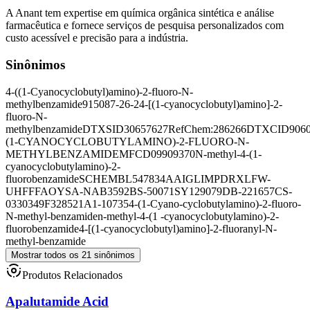
A Anant tem expertise em química orgânica sintética e análise
farmacêutica e fornece serviços de pesquisa personalizados com
custo acessível e precisão para a indústria.
Sinônimos
4-((1-Cyanocyclobutyl)amino)-2-fluoro-N-
methylbenzamide
915087-26-2
4-[(1-cyanocyclobutyl)amino]-2-
fluoro-N-
methylbenzamide
DTXSID30657627
RefChem:286266
DTXCID9060
(1-CYANOCYCLOBUTYLAMINO)-2-FLUORO-N-
METHYLBENZAMIDE
MFCD09909370
N-methyl-4-(1-
cyanocyclobutylamino)-2-
fluorobenzamide
SCHEMBL547834
AAIGLIMPDRXLFW-
UHFFFAOYSA-N
AB3592
BS-50071
SY129079
DB-221657
CS-
0330349
F328521
A1-10735
4-(1-Cyano-cyclobutylamino)-2-fluoro-
N-methyl-benzamide
n-methyl-4-(1 -cyanocyclobutylamino)-2-
fluorobenzamide
4-[(1-cyanocyclobutyl)amino]-2-fluoranyl-N-
methyl-benzamide
Mostrar todos os 21 sinônimos
Produtos Relacionados
Apalutamide Acid