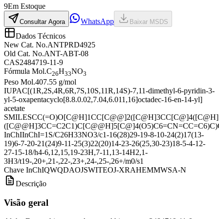
9
Em Estoque
WhatsApp
Consultar Agora
Baixar MSDS
Dados Técnicos
New Cat. No.
ANTPRD4925
Old Cat. No.
ANT-ABT-08
CAS
2484719-11-9
Fórmula Mol.
C
H
NO
26
33
3
Peso Mol.
407.55 g/mol
IUPAC
[(1R,2S,4R,6R,7S,10S,11R,14S)-7,11-dimethyl-6-pyridin-3-
yl-5-oxapentacyclo[8.8.0.02,7.04,6.011,16]octadec-16-en-14-yl]
acetate
SMILES
CC(=O)O[C@H]1CC[C@@]2([C@H]3CC[C@]4([C@H]
([C@@H]3CC=C2C1)C[C@@H]5[C@]4(O5)C6=CN=CC=C6)C)
InChI
InChI=1S/C26H33NO3/c1-16(28)29-19-8-10-24(2)17(13-
19)6-7-20-21(24)9-11-25(3)22(20)14-23-26(25,30-23)18-5-4-12-
27-15-18/h4-6,12,15,19-23H,7-11,13-14H2,1-
3H3/t19-,20+,21-,22-,23+,24-,25-,26+/m0/s1
Chave InChI
QWQDAOJSWITEOJ-XRAHEMMWSA-N
Descrição
Visão geral