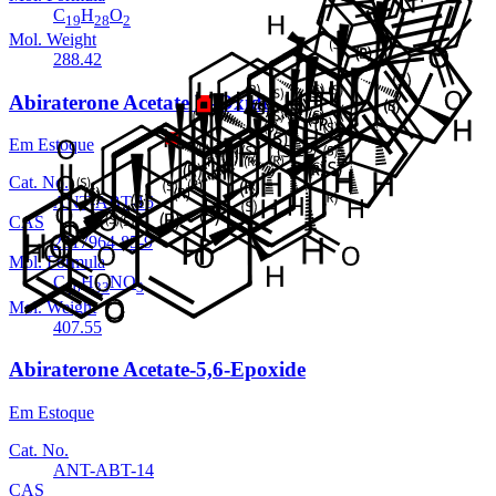
C
H
O
19
28
2
Mol. Weight
288.42
Abiraterone Acetate N-Oxide
Em Estoque
Cat. No.
ANT-ABT-15
CAS
2517964-85-9
Mol. Formula
C
H
NO
26
33
3
Mol. Weight
407.55
Abiraterone Acetate-5,6-Epoxide
Em Estoque
Cat. No.
ANT-ABT-14
CAS