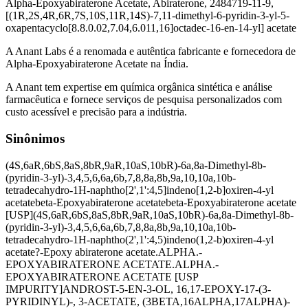
Alpha-Epoxyabiraterone Acetate, Abiraterone, 2484719-11-9,
[(1R,2S,4R,6R,7S,10S,11R,14S)-7,11-dimethyl-6-pyridin-3-yl-5-
oxapentacyclo[8.8.0.02,7.04,6.011,16]octadec-16-en-14-yl] acetate
A Anant Labs é a renomada e autêntica fabricante e fornecedora de
Alpha-Epoxyabiraterone Acetate na Índia.
A Anant tem expertise em química orgânica sintética e análise
farmacêutica e fornece serviços de pesquisa personalizados com
custo acessível e precisão para a indústria.
Sinônimos
(4S,6aR,6bS,8aS,8bR,9aR,10aS,10bR)-6a,8a-Dimethyl-8b-
(pyridin-3-yl)-3,4,5,6,6a,6b,7,8,8a,8b,9a,10,10a,10b-
tetradecahydro-1H-naphtho[2',1':4,5]indeno[1,2-b]oxiren-4-yl
acetate
beta-Epoxyabiraterone acetate
beta-Epoxyabiraterone acetate
[USP]
(4S,6aR,6bS,8aS,8bR,9aR,10aS,10bR)-6a,8a-Dimethyl-8b-
(pyridin-3-yl)-3,4,5,6,6a,6b,7,8,8a,8b,9a,10,10a,10b-
tetradecahydro-1H-naphtho(2',1':4,5)indeno(1,2-b)oxiren-4-yl
acetate
?-Epoxy abiraterone acetate
.ALPHA.-
EPOXYABIRATERONE ACETATE
.ALPHA.-
EPOXYABIRATERONE ACETATE [USP
IMPURITY]
ANDROST-5-EN-3-OL, 16,17-EPOXY-17-(3-
PYRIDINYL)-, 3-ACETATE, (3BETA,16ALPHA,17ALPHA)-