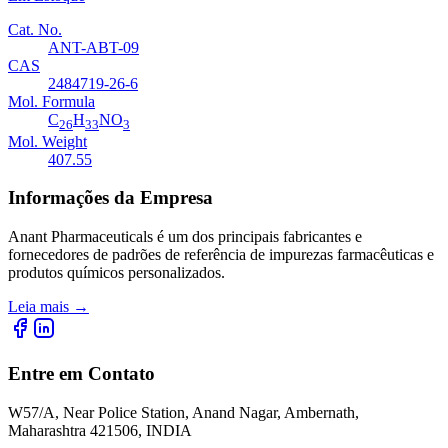
Cat. No.
ANT-ABT-09
CAS
2484719-26-6
Mol. Formula
C
H
NO
26
33
3
Mol. Weight
407.55
Informações da Empresa
Anant Pharmaceuticals é um dos principais fabricantes e
fornecedores de padrões de referência de impurezas farmacêuticas e
produtos químicos personalizados.
Leia mais
→
Entre em Contato
W57/A, Near Police Station, Anand Nagar, Ambernath,
Maharashtra 421506, INDIA