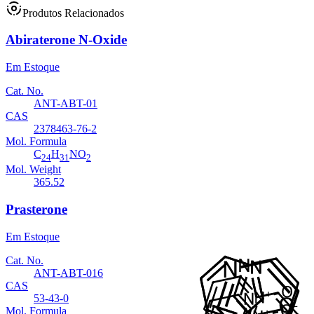
Produtos Relacionados
Abiraterone N-Oxide
Em Estoque
Cat. No.
ANT-ABT-01
CAS
2378463-76-2
Mol. Formula
C
H
NO
24
31
2
Mol. Weight
365.52
Prasterone
Em Estoque
Cat. No.
ANT-ABT-016
CAS
53-43-0
Mol. Formula