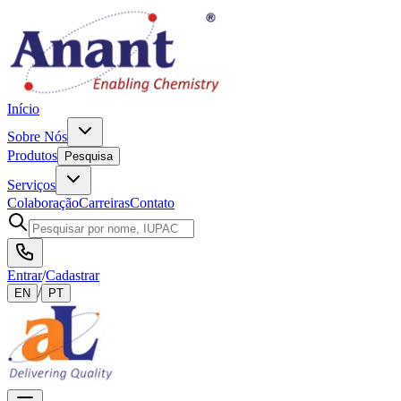
Início
Sobre Nós
Produtos
Pesquisa
Serviços
Colaboração
Carreiras
Contato
Entrar
/
Cadastrar
/
EN
PT