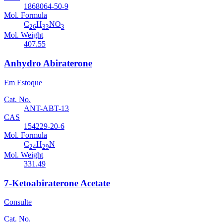
1868064-50-9
Mol. Formula
C
H
NO
26
33
3
Mol. Weight
407.55
Anhydro Abiraterone
Em Estoque
Cat. No.
ANT-ABT-13
CAS
154229-20-6
Mol. Formula
C
H
N
24
29
Mol. Weight
331.49
7-Ketoabiraterone Acetate
Consulte
Cat. No.