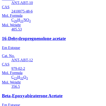
ANT-ABT-10
CAS
2410075-48-6
Mol. Formula
C
H
NO
26
31
3
Mol. Weight
405.53
16-Dehydropregnenolone acetate
Em Estoque
Cat. No.
ANT-ABT-12
CAS
979-02-2
Mol. Formula
C
H
O
23
32
3
Mol. Weight
356.5
Beta-Epoxyabiraterone Acetate
Em Estoque