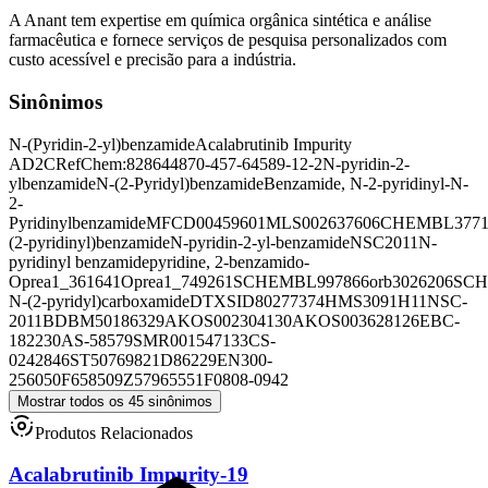
A Anant tem expertise em química orgânica sintética e análise
farmacêutica e fornece serviços de pesquisa personalizados com
custo acessível e precisão para a indústria.
Sinônimos
N-(Pyridin-2-yl)benzamide
Acalabrutinib Impurity
AD2C
RefChem:828644
870-457-6
4589-12-2
N-pyridin-2-
ylbenzamide
N-(2-Pyridyl)benzamide
Benzamide, N-2-pyridinyl-
N-
2-
Pyridinylbenzamide
MFCD00459601
MLS002637606
CHEMBL3771
(2-pyridinyl)benzamide
N-pyridin-2-yl-benzamide
NSC2011
N-
pyridinyl benzamide
pyridine, 2-benzamido-
Oprea1_361641
Oprea1_749261
SCHEMBL997866
orb3026206
SCH
N-(2-pyridyl)carboxamide
DTXSID80277374
HMS3091H11
NSC-
2011
BDBM50186329
AKOS002304130
AKOS003628126
EBC-
182230
AS-58579
SMR001547133
CS-
0242846
ST50769821
D86229
EN300-
256050
F658509
Z57965551
F0808-0942
Mostrar todos os 45 sinônimos
Produtos Relacionados
Acalabrutinib Impurity-19