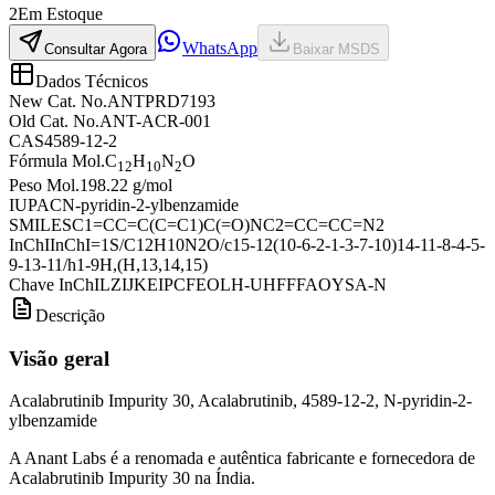
2
Em Estoque
WhatsApp
Consultar Agora
Baixar MSDS
Dados Técnicos
New Cat. No.
ANTPRD7193
Old Cat. No.
ANT-ACR-001
CAS
4589-12-2
Fórmula Mol.
C
H
N
O
12
10
2
Peso Mol.
198.22 g/mol
IUPAC
N-pyridin-2-ylbenzamide
SMILES
C1=CC=C(C=C1)C(=O)NC2=CC=CC=N2
InChI
InChI=1S/C12H10N2O/c15-12(10-6-2-1-3-7-10)14-11-8-4-5-
9-13-11/h1-9H,(H,13,14,15)
Chave InChI
LZIJKEIPCFEOLH-UHFFFAOYSA-N
Descrição
Visão geral
Acalabrutinib Impurity 30, Acalabrutinib, 4589-12-2, N-pyridin-2-
ylbenzamide
A Anant Labs é a renomada e autêntica fabricante e fornecedora de
Acalabrutinib Impurity 30 na Índia.