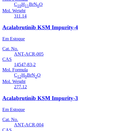
C
H
BrN
O
10
11
6
Mol. Weight
311.14
Acalabrutinib KSM Impurity-4
Em Estoque
Cat. No.
ANT-ACR-005
CAS
14547-83-2
Mol. Formula
C
H
BrN
O
12
9
2
Mol. Weight
277.12
Acalabrutinib KSM Impurity-3
Em Estoque
Cat. No.
ANT-ACR-004
CAS