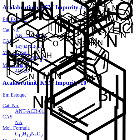
Acalabrutinib KSM Impurity-12
Em Estoque
Cat. No.
ANT-ACR-013
CAS
1420478-88-1
Mol. Formula
C
H
BrN
O
18
18
5
2
Mol. Weight
416.28
Acalabrutinib KSM Impurity-10
Em Estoque
Cat. No.
ANT-ACR-011
CAS
NA
Mol. Formula
C
H
N
O
18
18
4
3