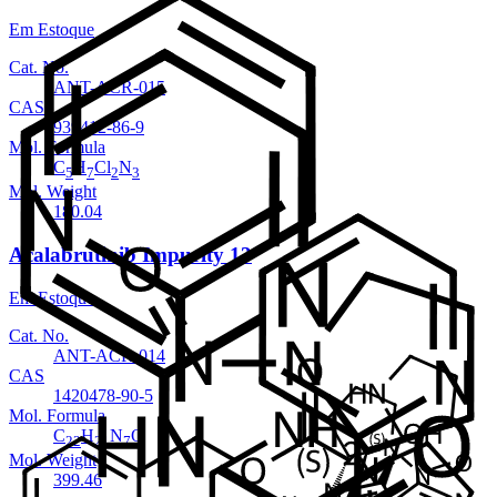
Em Estoque
Cat. No.
ANT-ACR-015
CAS
939412-86-9
Mol. Formula
C
H
Cl
N
5
7
2
3
Mol. Weight
180.04
Acalabrutinib Impurity 13
Em Estoque
Cat. No.
ANT-ACR-014
CAS
1420478-90-5
Mol. Formula
C
H
N
O
22
21
7
Mol. Weight
399.46