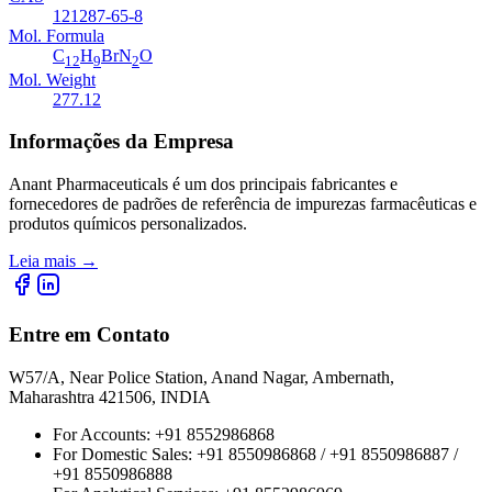
121287-65-8
Mol. Formula
C
H
BrN
O
12
9
2
Mol. Weight
277.12
Informações da Empresa
Anant Pharmaceuticals é um dos principais fabricantes e
fornecedores de padrões de referência de impurezas farmacêuticas e
produtos químicos personalizados.
Leia mais
→
Entre em Contato
W57/A, Near Police Station, Anand Nagar, Ambernath,
Maharashtra 421506, INDIA
For Accounts:
+91 8552986868
For Domestic Sales:
+91 8550986868 / +91 8550986887 /
+91 8550986888