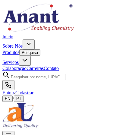
Início
Sobre Nós
Produtos
Pesquisa
Serviços
Colaboração
Carreiras
Contato
Entrar
/
Cadastrar
/
EN
PT