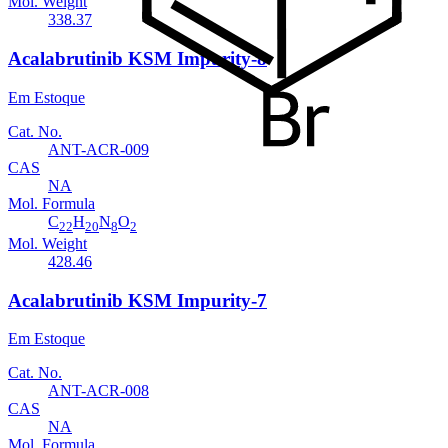
Mol. Weight
338.37
Acalabrutinib KSM Impurity-8
Em Estoque
Cat. No.
ANT-ACR-009
CAS
NA
Mol. Formula
C
H
N
O
22
20
8
2
Mol. Weight
428.46
Acalabrutinib KSM Impurity-7
Em Estoque
Cat. No.
ANT-ACR-008
CAS
NA
Mol. Formula