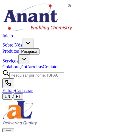
Início
Sobre Nós
Produtos
Pesquisa
Serviços
Colaboração
Carreiras
Contato
Entrar
/
Cadastrar
/
EN
PT