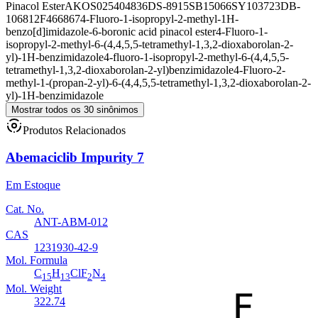
Pinacol Ester
AKOS025404836
DS-8915
SB15066
SY103723
DB-
106812
F466867
4-Fluoro-1-isopropyl-2-methyl-1H-
benzo[d]imidazole-6-boronic acid pinacol ester
4-Fluoro-1-
isopropyl-2-methyl-6-(4,4,5,5-tetramethyl-1,3,2-dioxaborolan-2-
yl)-1H-benzimidazole
4-fluoro-1-isopropyl-2-methyl-6-(4,4,5,5-
tetramethyl-1,3,2-dioxaborolan-2-yl)benzimidazole
4-Fluoro-2-
methyl-1-(propan-2-yl)-6-(4,4,5,5-tetramethyl-1,3,2-dioxaborolan-2-
yl)-1H-benzimidazole
Mostrar todos os 30 sinônimos
Produtos Relacionados
Abemaciclib Impurity 7
Em Estoque
Cat. No.
ANT-ABM-012
CAS
1231930-42-9
Mol. Formula
C
H
ClF
N
15
13
2
4
Mol. Weight
322.74