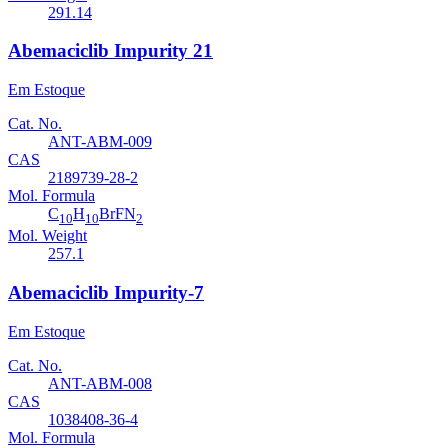
291.14
Abemaciclib Impurity 21
Em Estoque
Cat. No.
ANT-ABM-009
CAS
2189739-28-2
Mol. Formula
C
H
BrFN
10
10
2
Mol. Weight
257.1
Abemaciclib Impurity-7
Em Estoque
Cat. No.
ANT-ABM-008
CAS
1038408-36-4
Mol. Formula