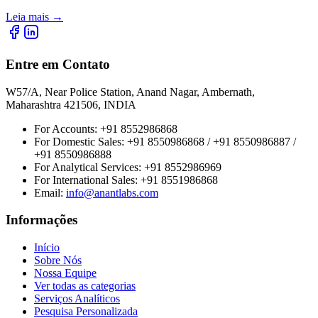
Leia mais
→
Entre em Contato
W57/A, Near Police Station, Anand Nagar, Ambernath,
Maharashtra 421506, INDIA
For Accounts:
+91 8552986868
For Domestic Sales:
+91 8550986868 / +91 8550986887 /
+91 8550986888
For Analytical Services:
+91 8552986969
For International Sales:
+91 8551986868
Email
:
info@anantlabs.com
Informações
Início
Sobre Nós
Nossa Equipe
Ver todas as categorias
Serviços Analíticos
Pesquisa Personalizada