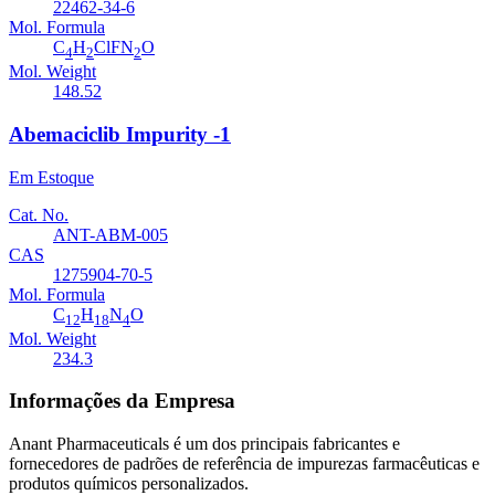
22462-34-6
Mol. Formula
C
H
ClFN
O
4
2
2
Mol. Weight
148.52
Abemaciclib Impurity -1
Em Estoque
Cat. No.
ANT-ABM-005
CAS
1275904-70-5
Mol. Formula
C
H
N
O
12
18
4
Mol. Weight
234.3
Informações da Empresa
Anant Pharmaceuticals é um dos principais fabricantes e
fornecedores de padrões de referência de impurezas farmacêuticas e
produtos químicos personalizados.