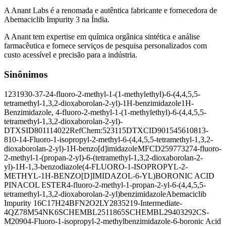
A Anant Labs é a renomada e autêntica fabricante e fornecedora de
Abemaciclib Impurity 3 na Índia.
A Anant tem expertise em química orgânica sintética e análise
farmacêutica e fornece serviços de pesquisa personalizados com
custo acessível e precisão para a indústria.
Sinônimos
1231930-37-2
4-fluoro-2-methyl-1-(1-methylethyl)-6-(4,4,5,5-
tetramethyl-1,3,2-dioxaborolan-2-yl)-1H-benzimidazole
1H-
Benzimidazole, 4-fluoro-2-methyl-1-(1-methylethyl)-6-(4,4,5,5-
tetramethyl-1,3,2-dioxaborolan-2-yl)-
DTXSID801114022
RefChem:523115
DTXCID901545610
813-
810-1
4-Fluoro-1-isopropyl-2-methyl-6-(4,4,5,5-tetramethyl-1,3,2-
dioxaborolan-2-yl)-1H-benzo[d]imidazole
MFCD25977327
4-fluoro-
2-methyl-1-(propan-2-yl)-6-(tetramethyl-1,3,2-dioxaborolan-2-
yl)-1H-1,3-benzodiazole
(4-FLUORO-1-ISOPROPYL-2-
METHYL-1H-BENZO[D]IMIDAZOL-6-YL)BORONIC ACID
PINACOL ESTER
4-fluoro-2-methyl-1-propan-2-yl-6-(4,4,5,5-
tetramethyl-1,3,2-dioxaborolan-2-yl)benzimidazole
Abemaciclib
Impurity 16
C17H24BFN2O2
LY2835219-Intermediate-
4
QZ78M54NK6
SCHEMBL2511865
SCHEMBL29403292
CS-
M2090
4-Fluoro-1-isopropyl-2-methylbenzimidazole-6-boronic Acid