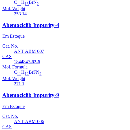
C
H
BrN
11
13
2
Mol. Weight
253.14
Abemaciclib Impurity-4
Em Estoque
Cat. No.
ANT-ABM-007
CAS
1844847-62-6
Mol. Formula
C
H
BrFN
11
12
2
Mol. Weight
271.1
Abemaciclib Impurity-9
Em Estoque
Cat. No.
ANT-ABM-006
CAS