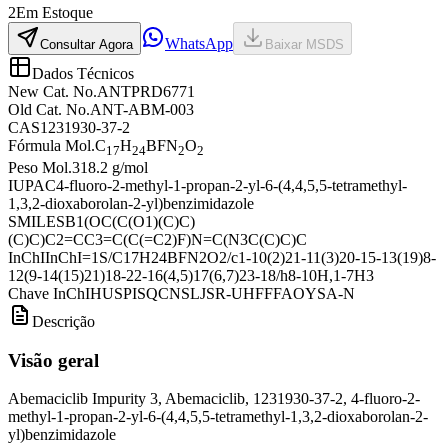
2
Em Estoque
WhatsApp
Consultar Agora
Baixar MSDS
Dados Técnicos
New Cat. No.
ANTPRD6771
Old Cat. No.
ANT-ABM-003
CAS
1231930-37-2
Fórmula Mol.
C
H
BFN
O
17
24
2
2
Peso Mol.
318.2 g/mol
IUPAC
4-fluoro-2-methyl-1-propan-2-yl-6-(4,4,5,5-tetramethyl-
1,3,2-dioxaborolan-2-yl)benzimidazole
SMILES
B1(OC(C(O1)(C)C)
(C)C)C2=CC3=C(C(=C2)F)N=C(N3C(C)C)C
InChI
InChI=1S/C17H24BFN2O2/c1-10(2)21-11(3)20-15-13(19)8-
12(9-14(15)21)18-22-16(4,5)17(6,7)23-18/h8-10H,1-7H3
Chave InChI
HUSPISQCNSLJSR-UHFFFAOYSA-N
Descrição
Visão geral
Abemaciclib Impurity 3, Abemaciclib, 1231930-37-2, 4-fluoro-2-
methyl-1-propan-2-yl-6-(4,4,5,5-tetramethyl-1,3,2-dioxaborolan-2-
yl)benzimidazole