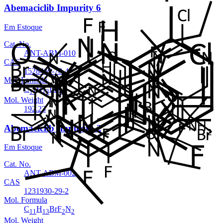
Abemaciclib Impurity 6
Em Estoque
Cat. No.
ANT-ABM-010
CAS
1528469-78-4
Mol. Formula
C
H
FN
11
13
2
Mol. Weight
192.23
Abemaciclib Impurity-2
Em Estoque
Cat. No.
ANT-ABM-002
CAS
1231930-29-2
Mol. Formula
C
H
BrF
N
11
13
2
2
Mol. Weight