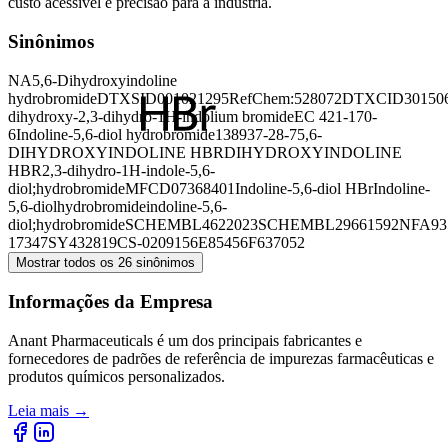
custo acessível e precisão para a indústria.
Sinônimos
NA
5,6-Dihydroxyindoline
hydrobromide
DTXSID001021295
RefChem:528072
DTXCID30150
dihydroxy-2,3-dihydro-1H-indolium bromide
EC 421-170-
6
Indoline-5,6-diol hydrobromide
138937-28-7
5,6-
DIHYDROXYINDOLINE HBR
DIHYDROXYINDOLINE
HBR
2,3-dihydro-1H-indole-5,6-
diol;hydrobromide
MFCD07368401
Indoline-5,6-diol HBr
Indoline-
5,6-diolhydrobromide
indoline-5,6-
diol;hydrobromide
SCHEMBL4622023
SCHEMBL29661592
NFA93
17347
SY432819
CS-0209156
E85456
F637052
Mostrar todos os 26 sinônimos
Informações da Empresa
Anant Pharmaceuticals é um dos principais fabricantes e
fornecedores de padrões de referência de impurezas farmacêuticas e
produtos químicos personalizados.
Leia mais
→