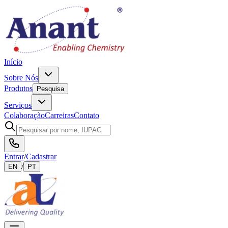
Início
Sobre Nós
Produtos
Pesquisa
Serviços
Colaboração
Carreiras
Contato
Entrar
/
Cadastrar
/
EN
PT