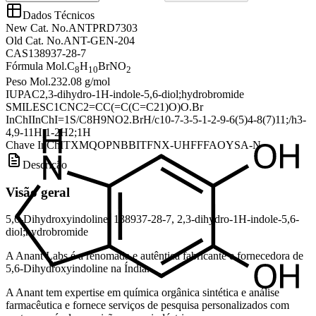
Dados Técnicos
New Cat. No.
ANTPRD7303
Old Cat. No.
ANT-GEN-204
CAS
138937-28-7
Fórmula Mol.
C
H
BrNO
8
10
2
Peso Mol.
232.08 g/mol
IUPAC
2,3-dihydro-1H-indole-5,6-diol;hydrobromide
SMILES
C1CNC2=CC(=C(C=C21)O)O.Br
InChI
InChI=1S/C8H9NO2.BrH/c10-7-3-5-1-2-9-6(5)4-8(7)11;/h3-
4,9-11H,1-2H2;1H
Chave InChI
TXMQOPNBBITFNX-UHFFFAOYSA-N
Descrição
Visão geral
5,6-Dihydroxyindoline, 138937-28-7, 2,3-dihydro-1H-indole-5,6-
diol;hydrobromide
A Anant Labs é a renomada e autêntica fabricante e fornecedora de
5,6-Dihydroxyindoline na Índia.
A Anant tem expertise em química orgânica sintética e análise
farmacêutica e fornece serviços de pesquisa personalizados com