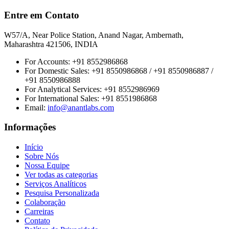
Entre em Contato
W57/A, Near Police Station, Anand Nagar, Ambernath,
Maharashtra 421506, INDIA
For Accounts:
+91 8552986868
For Domestic Sales:
+91 8550986868 / +91 8550986887 /
+91 8550986888
For Analytical Services:
+91 8552986969
For International Sales:
+91 8551986868
Email
:
info@anantlabs.com
Informações
Início
Sobre Nós
Nossa Equipe
Ver todas as categorias
Serviços Analíticos
Pesquisa Personalizada
Colaboração
Carreiras
Contato