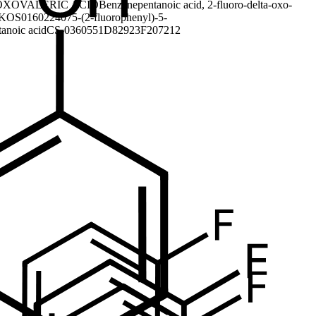
-OXOVALERIC ACID
Benzenepentanoic acid, 2-fluoro-delta-oxo-
KOS016022407
5-(2-fluorophenyl)-5-
anoic acid
CS-0360551
D82923
F207212