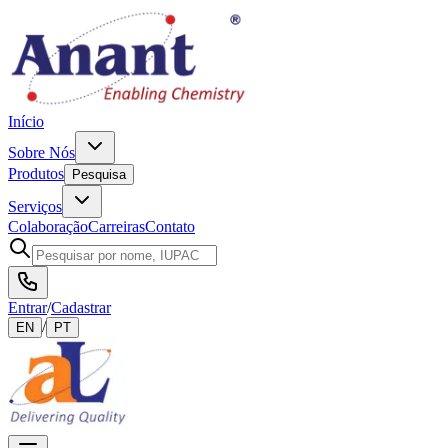
Início
Sobre Nós
Produtos
Pesquisa
Serviços
Colaboração
Carreiras
Contato
Entrar
/
Cadastrar
/
EN
PT