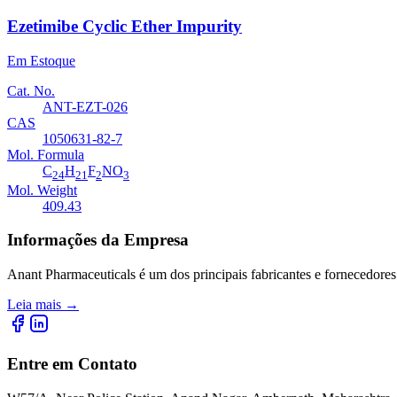
Ezetimibe Cyclic Ether Impurity
Em Estoque
Cat. No.
ANT-EZT-026
CAS
1050631-82-7
Mol. Formula
C
H
F
NO
24
21
2
3
Mol. Weight
409.43
Informações da Empresa
Anant Pharmaceuticals é um dos principais fabricantes e fornecedores
Leia mais
→
Entre em Contato