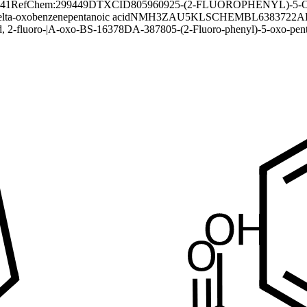
41
RefChem:299449
DTXCID80596092
5-(2-FLUOROPHENYL)-5
elta-oxobenzenepentanoic acid
NMH3ZAU5KL
SCHEMBL6383722
A
, 2-fluoro-|A-oxo-
BS-16378
DA-38780
5-(2-Fluoro-phenyl)-5-oxo-pent