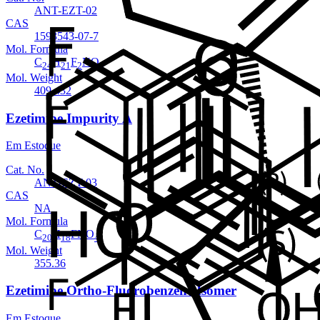
ANT-EZT-02
CAS
1593543-07-7
Mol. Formula
C
H
F
NO
24
21
2
3
Mol. Weight
409.432
Ezetimibe Impurity A
Em Estoque
Cat. No.
ANT-EZT-03
CAS
NA
Mol. Formula
C
H
FNO
20
18
4
Mol. Weight
355.36
Ezetimibe Ortho-Fluorobenzene Isomer
Em Estoque