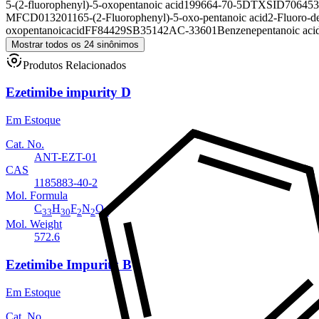
5-(2-fluorophenyl)-5-oxopentanoic acid
199664-70-5
DTXSID706453
MFCD01320116
5-(2-Fluorophenyl)-5-oxo-pentanoic acid
2-Fluoro-d
oxopentanoicacid
FF84429
SB35142
AC-33601
Benzenepentanoic acid
Mostrar todos os 24 sinônimos
Produtos Relacionados
Ezetimibe impurity D
Em Estoque
Cat. No.
ANT-EZT-01
CAS
1185883-40-2
Mol. Formula
C
H
F
N
O
33
30
2
2
5
Mol. Weight
572.6
Ezetimibe Impurity B
Em Estoque
Cat. No.