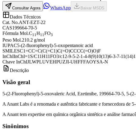
WhatsApp
Consultar Agora
Baixar MSDS
Dados Técnicos
Cat. No.
ANT-EZT-22
CAS
199664-70-5
Fórmula Mol.
C
H
FO
11
11
3
Peso Mol.
210.2 g/mol
IUPAC
5-(2-fluorophenyl)-5-oxopentanoic acid
SMILES
C1=CC=C(C(=C1)C(=O)CCCC(=O)O)F
InChI
InChI=1S/C11H11FO3/c12-9-5-2-1-4-8(9)10(13)6-3-7-11(14)1
Chave InChI
JLWPLUVEHPUZJI-UHFFFAOYSA-N
Descrição
Visão geral
5-(2-Fluorophenyl)-5-oxovaleric Acid, Ezetimibe, 199664-70-5, 5-(2
A Anant Labs é a renomada e autêntica fabricante e fornecedora de 5-
A Anant tem expertise em química orgânica sintética e análise farmacêu
Sinônimos