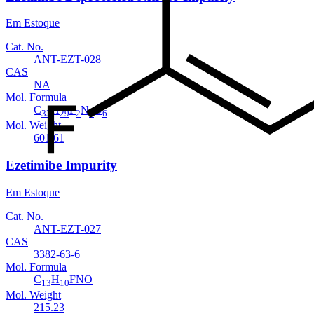
Em Estoque
Cat. No.
ANT-EZT-028
CAS
NA
Mol. Formula
C
H
F
N
O
33
29
2
3
6
Mol. Weight
601.61
Ezetimibe Impurity
Em Estoque
Cat. No.
ANT-EZT-027
CAS
3382-63-6
Mol. Formula
C
H
FNO
13
10
Mol. Weight
215.23