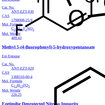
Cat. No.
ANT-EZT-030
CAS
1798008-25-9
Mol. Formula
C
H
F
NO
24
21
2
3
Mol. Weight
409.43
Methyl 5-(4-fluorophenyl)-5-hydroxypentanoate
Em Estoque
Cat. No.
ANT-EZT-029
CAS
1368310-60-4
Mol. Formula
C
H
FO
12
15
3
Mol. Weight
226.25
Ezetimibe Deprotected Nitroso Impurity