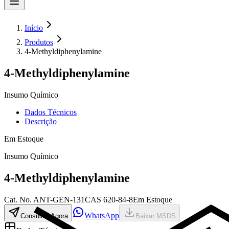
Início
Produtos
4-Methyldiphenylamine
4-Methyldiphenylamine
Insumo Químico
Dados Técnicos
Descrição
Em Estoque
Insumo Químico
4-Methyldiphenylamine
Cat.
No.
ANT-GEN-131
CAS
620-84-8
Em Estoque
WhatsApp
Consultar Agora
Baixar MSDS