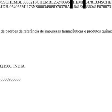
75
SCHEMBL503321
SCHEMBL2524839
SCHEMBL4781334
SCHE
41
DB-054055
M1173
NS00034909
D70378
AE-641/05536041
F078873
 de padrões de referência de impurezas farmacêuticas e produtos quími
a 421506, INDIA
1 8550986888