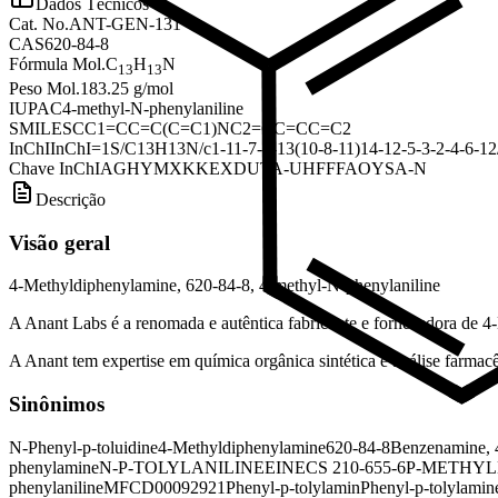
Dados Técnicos
Cat. No.
ANT-GEN-131
CAS
620-84-8
Fórmula Mol.
C
H
N
13
13
Peso Mol.
183.25 g/mol
IUPAC
4-methyl-N-phenylaniline
SMILES
CC1=CC=C(C=C1)NC2=CC=CC=C2
InChI
InChI=1S/C13H13N/c1-11-7-9-13(10-8-11)14-12-5-3-2-4-6-1
Chave InChI
AGHYMXKKEXDUTA-UHFFFAOYSA-N
Descrição
Visão geral
4-Methyldiphenylamine, 620-84-8, 4-methyl-N-phenylaniline
A Anant Labs é a renomada e autêntica fabricante e fornecedora de 4
A Anant tem expertise em química orgânica sintética e análise farmacêu
Sinônimos
N-Phenyl-p-toluidine
4-Methyldiphenylamine
620-84-8
Benzenamine, 
phenylamine
N-P-TOLYLANILINE
EINECS 210-655-6
P-METHYL
phenylaniline
MFCD00092921
Phenyl-p-tolylamin
Phenyl-p-tolylamin