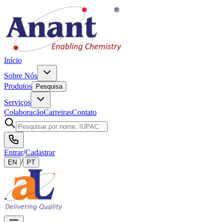
Início
Sobre Nós
Produtos
Pesquisa
Serviços
Colaboração
Carreiras
Contato
Entrar
/
Cadastrar
/
EN
PT