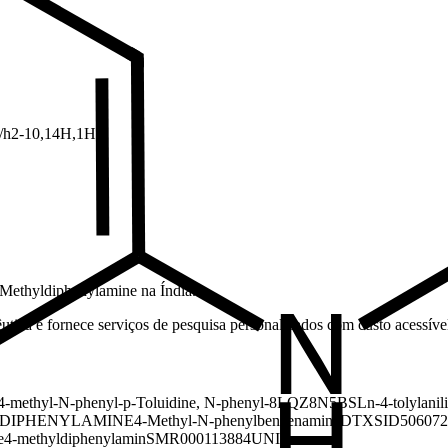
2/h2-10,14H,1H3
-Methyldiphenylamine na Índia.
tica e fornece serviços de pesquisa personalizados com custo acessível 
4-methyl-N-phenyl-
p-Toluidine, N-phenyl-
8LQZ8N5BSL
n-4-tolylanil
DIPHENYLAMINE
4-Methyl-N-phenylbenzenamine
DTXSID506072
e
4-methyldiphenylamin
SMR000113884
UNII-