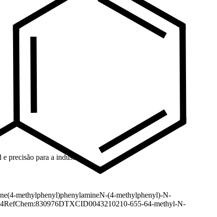
e precisão para a indústria.
ine
(4-methylphenyl)phenylamine
N-(4-methylphenyl)-N-
4
RefChem:830976
DTXCID0043210
210-655-6
4-methyl-N-