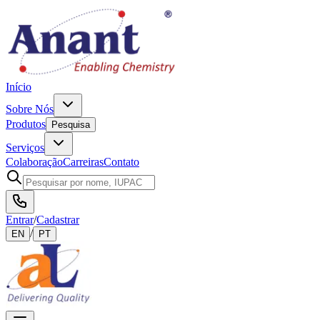
Início
Sobre Nós
Produtos
Pesquisa
Serviços
Colaboração
Carreiras
Contato
Entrar
/
Cadastrar
/
EN
PT