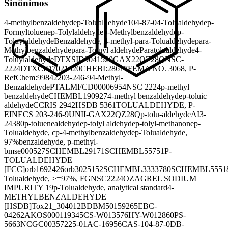
Sinônimos
4-methylbenzaldehyde
p-Tolualdehyde
104-87-0
4-Tolualdehyde
p-
Formyltoluene
p-Tolylaldehyde
p-Methylbenzaldehyde
p-
Toluylaldehyde
Benzaldehyde, 4-methyl-
para-Tolualdehyde
para-
Methylbenzaldehyde
para-Toluyl aldehyde
Paratolualdehyde
4-
Toluylaldehyde
DTXSID9041520
GAX22QZ28Q
NSC-
2224
DTXCID7021520
CHEBI:28617
FEMA NO. 3068, P-
RefChem:99842
203-246-9
4-Methyl-
Benzaldehyde
PTAL
MFCD00006954
NSC 2224
p-methyl
benzaldehyde
CHEMBL190927
4-methyl benzaldehyde
p-toluic
aldehyde
CCRIS 2942
HSDB 5361
TOLUALDEHYDE, P-
EINECS 203-246-9
UNII-GAX22QZ28Q
p-tolu-aldehyde
AI3-
24380
p-toluenealdehyde
p-tolyl aldehyde
p-tolyl-methanone
p-
Tolualdehyde, c
p-4-methylbenzaldehyde
p-Tolualdehyde,
97%
benzaldehyde, p-methyl-
bmse000527
SCHEMBL29171
SCHEMBL55751
P-
TOLUALDEHYDE
[FCC]
orb1692426
orb3025152
SCHEMBL3333780
SCHEMBL5551
Tolualdehyde, >=97%, FG
NSC2224
OZAGREL SODIUM
IMPURITY 19
p-Tolualdehyde, analytical standard
4-
METHYLBENZALDEHYDE
[HSDB]
Tox21_304012
BDBM50159265
EBC-
04262
AKOS000119345
CS-W013576
HY-W012860
PS-
5663
NCGC00357225-01
AC-16956
CAS-104-87-0
DB-