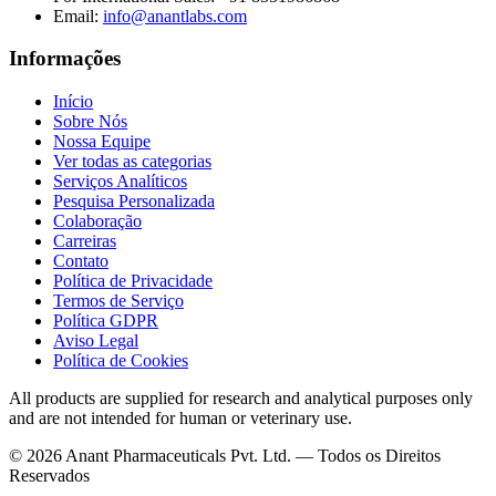
Email
:
info@anantlabs.com
Informações
Início
Sobre Nós
Nossa Equipe
Ver todas as categorias
Serviços Analíticos
Pesquisa Personalizada
Colaboração
Carreiras
Contato
Política de Privacidade
Termos de Serviço
Política GDPR
Aviso Legal
Política de Cookies
All products are supplied for research and analytical purposes only
and are not intended for human or veterinary use.
©
2026
Anant Pharmaceuticals Pvt. Ltd. —
Todos os Direitos
Reservados