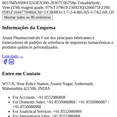
003768
NS00013243
EN300-20307
C06758
p-Tolualdehyde,
Vetec(TM) reagent grade, 97%
T37961
F236923
Q3266675
F2190-
0585
Z104477698
InChI=1/C8H8O/c1-7-2-4-8(6-9)5-3-7/h2-6H,1H
Mostrar todos os 80 sinônimos
Informações da Empresa
Anant Pharmaceuticals é um dos principais fabricantes e
fornecedores de padrões de referência de impurezas farmacêuticas e
produtos químicos personalizados.
Leia mais
→
Entre em Contato
W57/A, Near Police Station, Anand Nagar, Ambernath,
Maharashtra 421506, INDIA
For Accounts:
+91 8552986868
For Domestic Sales:
+91 8550986868 / +91 8550986887 /
+91 8550986888
For Analytical Services:
+91 8552986969
For International Sales:
+91 8551986868