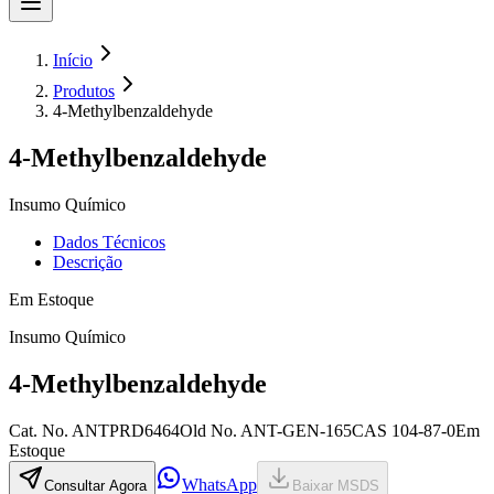
Início
Produtos
4-Methylbenzaldehyde
4-Methylbenzaldehyde
Insumo Químico
Dados Técnicos
Descrição
Em Estoque
Insumo Químico
4-Methylbenzaldehyde
Cat. No.
ANTPRD6464
Old
No.
ANT-GEN-165
CAS
104-87-0
Em
Estoque
WhatsApp
Consultar Agora
Baixar MSDS