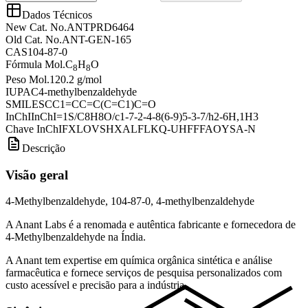
Dados Técnicos
New Cat. No.
ANTPRD6464
Old Cat. No.
ANT-GEN-165
CAS
104-87-0
Fórmula Mol.
C
H
O
8
8
Peso Mol.
120.2 g/mol
IUPAC
4-methylbenzaldehyde
SMILES
CC1=CC=C(C=C1)C=O
InChI
InChI=1S/C8H8O/c1-7-2-4-8(6-9)5-3-7/h2-6H,1H3
Chave InChI
FXLOVSHXALFLKQ-UHFFFAOYSA-N
Descrição
Visão geral
4-Methylbenzaldehyde, 104-87-0, 4-methylbenzaldehyde
A Anant Labs é a renomada e autêntica fabricante e fornecedora de
4-Methylbenzaldehyde na Índia.
A Anant tem expertise em química orgânica sintética e análise
farmacêutica e fornece serviços de pesquisa personalizados com
custo acessível e precisão para a indústria.