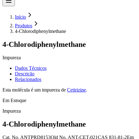
Início
Produtos
4-Chlorodiphenylmethane
4-Chlorodiphenylmethane
Impureza
Dados Técnicos
Descrição
Relacionados
Esta molécula é um impureza de
Cetirizine
.
Em Estoque
Impureza
4-Chlorodiphenylmethane
Cat. No.
ANTPRD8153
Old
No.
ANT-CET-021
CAS
831-81-2
Em