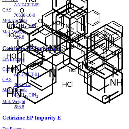
ANT-CET-09
CAS
70558-10-0
Mol. Formula
C
H
ClN
17
19
2
Mol. Weight
286.8
Cetirizine EP Impurity A
Em Estoque
Cat. No.
ANT-CET-01
CAS
303-26-4
Mol. Formula
C
H
ClN
17
19
2
Mol. Weight
286.8
Cetirizine EP Impurity E
Em Estoque