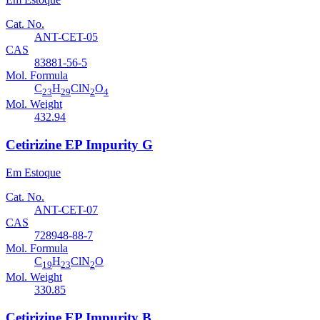
Cat. No.
ANT-CET-05
CAS
83881-56-5
Mol. Formula
C
H
ClN
O
23
29
2
4
Mol. Weight
432.94
Cetirizine EP Impurity G
Em Estoque
Cat. No.
ANT-CET-07
CAS
728948-88-7
Mol. Formula
C
H
ClN
O
19
23
2
Mol. Weight
330.85
Cetirizine EP Impurity B