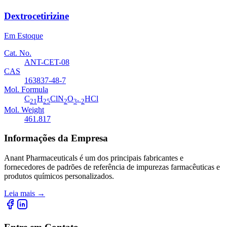
Dextrocetirizine
Em Estoque
Cat. No.
ANT-CET-08
CAS
163837-48-7
Mol. Formula
C
H
ClN
O
.
HCl
21
25
2
3
2
Mol. Weight
461.817
Informações da Empresa
Anant Pharmaceuticals é um dos principais fabricantes e
fornecedores de padrões de referência de impurezas farmacêuticas e
produtos químicos personalizados.
Leia mais
→