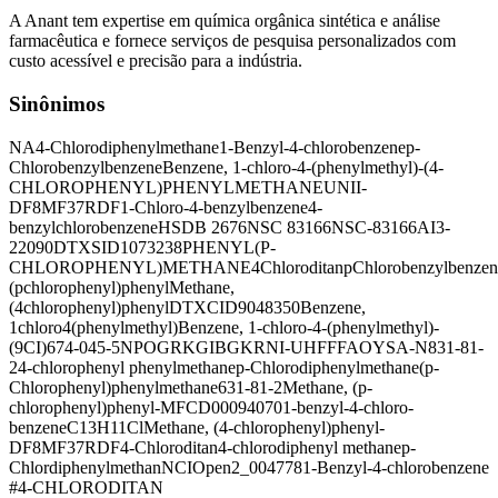
A Anant tem expertise em química orgânica sintética e análise
farmacêutica e fornece serviços de pesquisa personalizados com
custo acessível e precisão para a indústria.
Sinônimos
NA
4-Chlorodiphenylmethane
1-Benzyl-4-chlorobenzene
p-
Chlorobenzylbenzene
Benzene, 1-chloro-4-(phenylmethyl)-
(4-
CHLOROPHENYL)PHENYLMETHANE
UNII-
DF8MF37RDF
1-Chloro-4-benzylbenzene
4-
benzylchlorobenzene
HSDB 2676
NSC 83166
NSC-83166
AI3-
22090
DTXSID1073238
PHENYL(P-
CHLOROPHENYL)METHANE
4Chloroditan
pChlorobenzylbenzen
(pchlorophenyl)phenyl
Methane,
(4chlorophenyl)phenyl
DTXCID9048350
Benzene,
1chloro4(phenylmethyl)
Benzene, 1-chloro-4-(phenylmethyl)-
(9CI)
674-045-5
NPOGRKGIBGKRNI-UHFFFAOYSA-N
831-81-
2
4-chlorophenyl phenylmethane
p-Chlorodiphenylmethane
(p-
Chlorophenyl)phenylmethane
631-81-2
Methane, (p-
chlorophenyl)phenyl-
MFCD00094070
1-benzyl-4-chloro-
benzene
C13H11Cl
Methane, (4-chlorophenyl)phenyl-
DF8MF37RDF
4-Chloroditan
4-chlorodiphenyl methane
p-
Chlordiphenylmethan
NCIOpen2_004778
1-Benzyl-4-chlorobenzene
#
4-CHLORODITAN