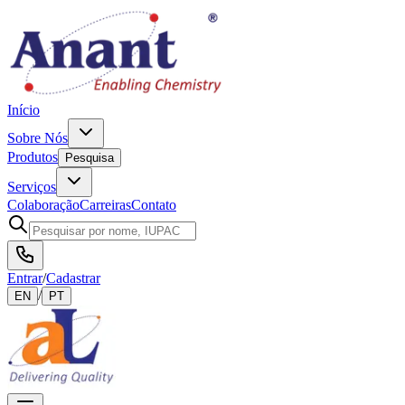
Início
Sobre Nós
Produtos
Pesquisa
Serviços
Colaboração
Carreiras
Contato
Entrar
/
Cadastrar
/
EN
PT