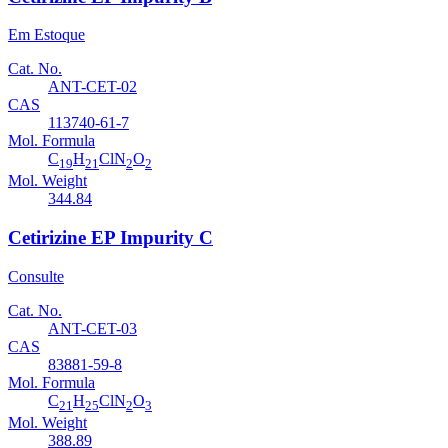
Em Estoque
Cat. No.
ANT-CET-02
CAS
113740-61-7
Mol. Formula
C
H
ClN
O
19
21
2
2
Mol. Weight
344.84
Cetirizine EP Impurity C
Consulte
Cat. No.
ANT-CET-03
CAS
83881-59-8
Mol. Formula
C
H
ClN
O
21
25
2
3
Mol. Weight
388.89