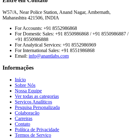
Entre em Contato
W57/A, Near Police Station, Anand Nagar, Ambernath,
Maharashtra 421506, INDIA
For Accounts:
+91 8552986868
For Domestic Sales:
+91 8550986868 / +91 8550986887 /
+91 8550986888
For Analytical Services:
+91 8552986969
For International Sales:
+91 8551986868
Email
:
info@anantlabs.com
Informações
Início
Sobre Nós
Nossa Equipe
Ver todas as categorias
Serviços Analíticos
Pesquisa Personalizada
Colaboração
Carreiras
Contato
Política de Privacidade
Termos de Serviço