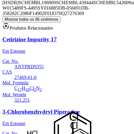
[HSDB]
SCHEMBL196969
SCHEMBL439444
SCHEMBL542609
o
W015489
FS-4495
SY016885
DB-056691
DB-
358282
C2086
F14902
F018370
Q27276369
Mostrar todos os 66 sinônimos
Produtos Relacionados
Cetirizine Impurity 17
Em Estoque
Cat. No.
ANTPRD9355
CAS
27469-61-0
Mol. Formula
C
H
Cl
N
17
18
2
2
Mol. Weight
321.251
3-Chlorobenzhydryl Piperazine
Em Estoque
Cat. No.