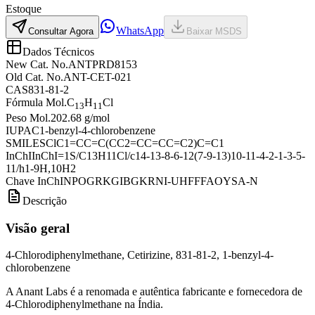
Estoque
WhatsApp
Consultar Agora
Baixar MSDS
Dados Técnicos
New Cat. No.
ANTPRD8153
Old Cat. No.
ANT-CET-021
CAS
831-81-2
Fórmula Mol.
C
H
Cl
13
11
Peso Mol.
202.68 g/mol
IUPAC
1-benzyl-4-chlorobenzene
SMILES
ClC1=CC=C(CC2=CC=CC=C2)C=C1
InChI
InChI=1S/C13H11Cl/c14-13-8-6-12(7-9-13)10-11-4-2-1-3-5-
11/h1-9H,10H2
Chave InChI
NPOGRKGIBGKRNI-UHFFFAOYSA-N
Descrição
Visão geral
4-Chlorodiphenylmethane, Cetirizine, 831-81-2, 1-benzyl-4-
chlorobenzene
A Anant Labs é a renomada e autêntica fabricante e fornecedora de
4-Chlorodiphenylmethane na Índia.