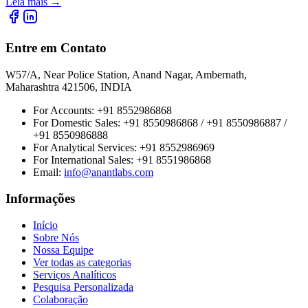
Leia mais
→
Entre em Contato
W57/A, Near Police Station, Anand Nagar, Ambernath,
Maharashtra 421506, INDIA
For Accounts:
+91 8552986868
For Domestic Sales:
+91 8550986868 / +91 8550986887 /
+91 8550986888
For Analytical Services:
+91 8552986969
For International Sales:
+91 8551986868
Email
:
info@anantlabs.com
Informações
Início
Sobre Nós
Nossa Equipe
Ver todas as categorias
Serviços Analíticos
Pesquisa Personalizada
Colaboração