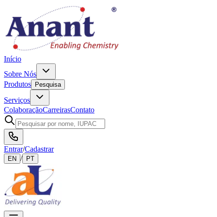
Início
Sobre Nós
Produtos
Pesquisa
Serviços
Colaboração
Carreiras
Contato
Entrar
/
Cadastrar
/
EN
PT