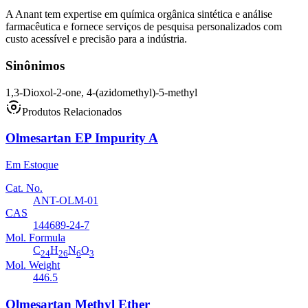
A Anant tem expertise em química orgânica sintética e análise
farmacêutica e fornece serviços de pesquisa personalizados com
custo acessível e precisão para a indústria.
Sinônimos
1,3-Dioxol-2-one, 4-(azidomethyl)-5-methyl
Produtos Relacionados
Olmesartan EP Impurity A
Em Estoque
Cat. No.
ANT-OLM-01
CAS
144689-24-7
Mol. Formula
C
H
N
O
24
26
6
3
Mol. Weight
446.5
Olmesartan Methyl Ether