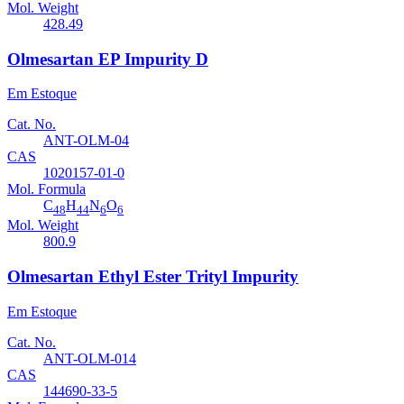
Mol. Weight
428.49
Olmesartan EP Impurity D
Em Estoque
Cat. No.
ANT-OLM-04
CAS
1020157-01-0
Mol. Formula
C
H
N
O
48
44
6
6
Mol. Weight
800.9
Olmesartan Ethyl Ester Trityl Impurity
Em Estoque
Cat. No.
ANT-OLM-014
CAS
144690-33-5