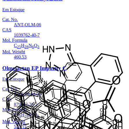
Em Estoque
Cat. No.
ANT-OLM-06
CAS
1039762-40-7
Mol. Formula
C
H
N
O
25
28
6
3
Mol. Weight
460.53
Olmesartan EP Impurity C
Em Estoque
Cat. No.
ANT-OLM-03
CAS
879562-26-2
Mol. Formula
C
H
N
O
29
28
6
5
Mol. Weight
540.57