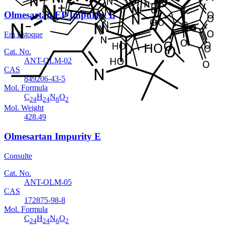
Olmesartan EP Impurity B
Em Estoque
Cat. No.
ANT-OLM-02
CAS
849206-43-5
Mol. Formula
C
H
N
O
24
24
6
2
Mol. Weight
428.49
Olmesartan Impurity E
Consulte
Cat. No.
ANT-OLM-05
CAS
172875-98-8
Mol. Formula
C
H
N
O
24
24
6
2