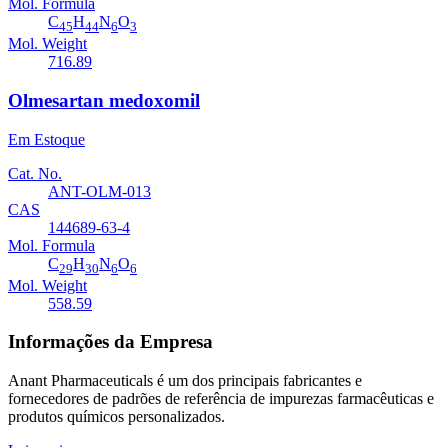
Mol. Formula
C
H
N
O
45
44
6
3
Mol. Weight
716.89
Olmesartan medoxomil
Em Estoque
Cat. No.
ANT-OLM-013
CAS
144689-63-4
Mol. Formula
C
H
N
O
29
30
6
6
Mol. Weight
558.59
Informações da Empresa
Anant Pharmaceuticals é um dos principais fabricantes e
fornecedores de padrões de referência de impurezas farmacêuticas e
produtos químicos personalizados.