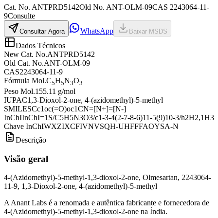
Cat. No.
ANTPRD5142
Old
No.
ANT-OLM-09
CAS
2243064-11-
9
Consulte
WhatsApp
Consultar Agora
Baixar MSDS
Dados Técnicos
New Cat. No.
ANTPRD5142
Old Cat. No.
ANT-OLM-09
CAS
2243064-11-9
Fórmula Mol.
C
H
N
O
5
5
3
3
Peso Mol.
155.11 g/mol
IUPAC
1,3-Dioxol-2-one, 4-(azidomethyl)-5-methyl
SMILES
Cc1oc(=O)oc1CN=[N+]=[N-]
InChI
InChI=1S/C5H5N3O3/c1-3-4(2-7-8-6)11-5(9)10-3/h2H2,1H3
Chave InChI
WXZIXCFIVNVSQH-UHFFFAOYSA-N
Descrição
Visão geral
4-(Azidomethyl)-5-methyl-1,3-dioxol-2-one, Olmesartan, 2243064-
11-9, 1,3-Dioxol-2-one, 4-(azidomethyl)-5-methyl
A Anant Labs é a renomada e autêntica fabricante e fornecedora de
4-(Azidomethyl)-5-methyl-1,3-dioxol-2-one na Índia.