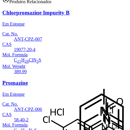
Produtos Relacionados
Chlorpromazine Impurity B
Em Estoque
Cat. No.
ANT-CPZ-007
CAS
19077-20-4
Mol. Formula
C
H
ClN
S
21
28
3
Mol. Weight
389.99
Promazine
Em Estoque
Cat. No.
ANT-CPZ-006
CAS
58-40-2
Mol. Formula