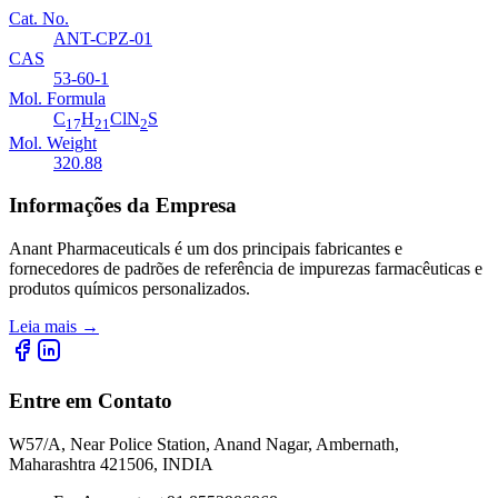
Cat. No.
ANT-CPZ-01
CAS
53-60-1
Mol. Formula
C
H
ClN
S
17
21
2
Mol. Weight
320.88
Informações da Empresa
Anant Pharmaceuticals é um dos principais fabricantes e
fornecedores de padrões de referência de impurezas farmacêuticas e
produtos químicos personalizados.
Leia mais
→
Entre em Contato
W57/A, Near Police Station, Anand Nagar, Ambernath,
Maharashtra 421506, INDIA