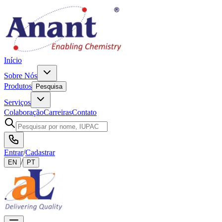
Início
Sobre Nós
Produtos
Pesquisa
Serviços
Colaboração
Carreiras
Contato
Entrar
/
Cadastrar
/
EN
PT