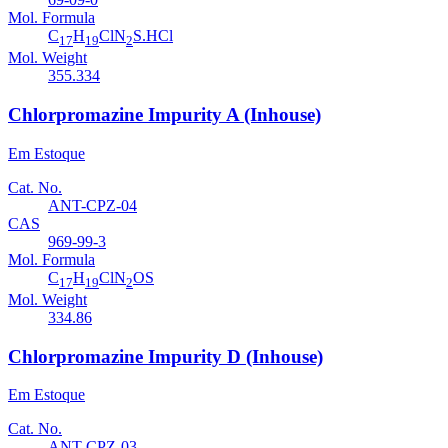
Mol. Formula
C
H
ClN
S.HCl
17
19
2
Mol. Weight
355.334
Chlorpromazine Impurity A (Inhouse)
Em Estoque
Cat. No.
ANT-CPZ-04
CAS
969-99-3
Mol. Formula
C
H
ClN
OS
17
19
2
Mol. Weight
334.86
Chlorpromazine Impurity D (Inhouse)
Em Estoque
Cat. No.
ANT-CPZ-03