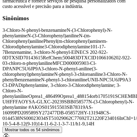
farmacêutica e fornece serviços de pesquisa personalizados com
custo acessível e precisão para a indústria.
Sinônimos
3-Chloro-N-phenyl-benzenamine
N-(3-Chlorophenyl)-N-
phenylamine
N-(3-Chlorophenyl)aniline
N-(m-
Chlorophenyl)aniline
Phenyl(m-chlorophenyl)amine
m-
Chlorodiphenylamine
3-Chlorodiphenylamine
101-17-
7
Benzenamine, 3-chloro-N-phenyl-
EINECS 202-922-
0
DTXSID70143615
RefChem:500483
DTXCID1066106
202-922-
0
3-chloro-n-phenylaniline
MFCD00000590
3-Cl-
DPA
NPC5U6JP9A
3-chloro-N-phenyl-aniline
(3-
chlorophenyl)phenylamine
N-phenyl-3-chloroaniline
3-Chloro-N-
phenylbenzenamine
N-phenyl-3-chloraniline
UNII-NPC5U6JP9A
3
Cl-DPA
Diphenylamine, 3-chloro-
3-Chlorodiphenylamine; 3-
Chloro-N-
phenylaniline
Oprea1_486499
Oprea1_488154
orb1705191
SCHEMBL
UHFFFAOYSA-
GLXC-20239
SBB058577
N-(3-Chlorophenyl)-N-
phenylamine #
AKOS015915503
SB78319
AS-
16099
PD209589
SY272477
DB-058572
HY-131948
CS-
0144538
NS00023034
ST51029062
C77692
T21220
F234016
InChI=1
10-5-4-8-12(9-10)14-11-6-2-1-3-7-11/h1-9,14H
Mostrar todos os 54 sinônimos