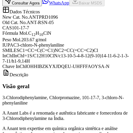
WhatsApp
Consultar Agora
Baixar MSDS
Dados Técnicos
New Cat. No.
ANTPRD1096
Old Cat. No.
ANT-RSN-05
CAS
101-17-7
Fórmula Mol.
C
H
ClN
12
10
Peso Mol.
203.67 g/mol
IUPAC
3-chloro-N-phenylaniline
SMILES
C1=CC=C(C=C1)NC2=CC(=CC=C2)Cl
InChI
InChI=1S/C12H10ClN/c13-10-5-4-8-12(9-10)14-11-6-2-1-3-
7-11/h1-9,14H
Chave InChI
OHHIBZKYXJDQEU-UHFFFAOYSA-N
Descrição
Visão geral
3-Chlorodiphenylamine, Chlorpromazine, 101-17-7, 3-chloro-N-
phenylaniline
A Anant Labs é a renomada e autêntica fabricante e fornecedora de
3-Chlorodiphenylamine na Índia.
A Anant tem expertise em química orgânica sintética e análise