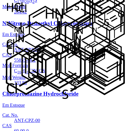
C
H
N
S
17
20
2
Mol. Weight
284.42
N-Nitroso Desmethyl Chlorpromazine
Em Estoque
Cat. No.
ANT-CPZ-05
CAS
55855-44-2
Mol. Formula
C
H
ClN
OS
16
16
3
Mol. Weight
333.83
Chlorpromazine Hydrochloride
Em Estoque
Cat. No.
ANT-CPZ-00
CAS
69-09-0