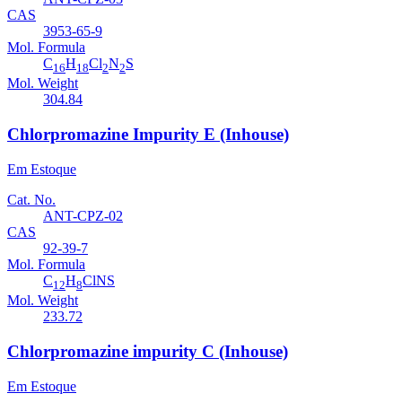
CAS
3953-65-9
Mol. Formula
C
H
Cl
N
S
16
18
2
2
Mol. Weight
304.84
Chlorpromazine Impurity E (Inhouse)
Em Estoque
Cat. No.
ANT-CPZ-02
CAS
92-39-7
Mol. Formula
C
H
ClNS
12
8
Mol. Weight
233.72
Chlorpromazine impurity C (Inhouse)
Em Estoque