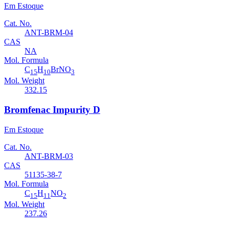
Em Estoque
Cat. No.
ANT-BRM-04
CAS
NA
Mol. Formula
C
H
BrNO
15
10
3
Mol. Weight
332.15
Bromfenac Impurity D
Em Estoque
Cat. No.
ANT-BRM-03
CAS
51135-38-7
Mol. Formula
C
H
NO
15
11
2
Mol. Weight
237.26