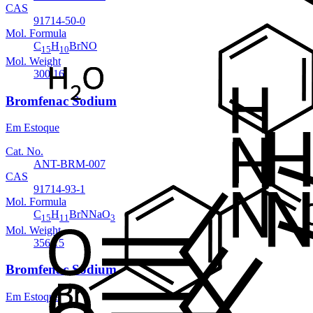
CAS
91714-50-0
Mol. Formula
C
H
BrNO
15
10
Mol. Weight
300.16
Bromfenac Sodium
Em Estoque
Cat. No.
ANT-BRM-007
CAS
91714-93-1
Mol. Formula
C
H
BrNNaO
15
11
3
Mol. Weight
356.15
Bromfenac Sodium
Em Estoque