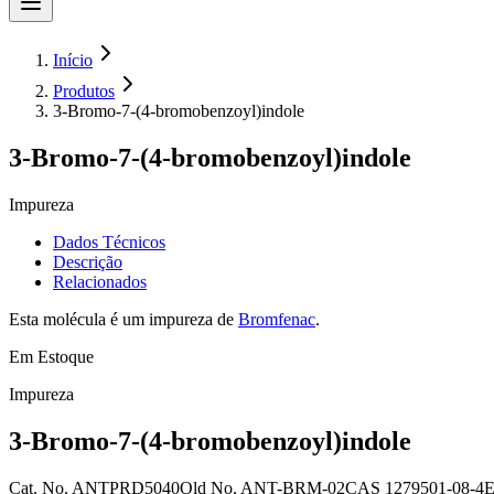
Início
Produtos
3-Bromo-7-(4-bromobenzoyl)indole
3-Bromo-7-(4-bromobenzoyl)indole
Impureza
Dados Técnicos
Descrição
Relacionados
Esta molécula é um impureza de
Bromfenac
.
Em Estoque
Impureza
3-Bromo-7-(4-bromobenzoyl)indole
Cat. No.
ANTPRD5040
Old
No.
ANT-BRM-02
CAS
1279501-08-4
E