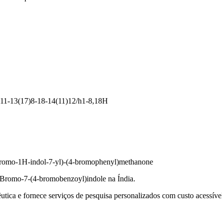
11-13(17)8-18-14(11)12/h1-8,18H
bromo-1H-indol-7-yl)-(4-bromophenyl)methanone
3-Bromo-7-(4-bromobenzoyl)indole na Índia.
tica e fornece serviços de pesquisa personalizados com custo acessível 