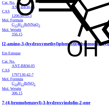
Cat. No.
ANT-BRM-06
CAS
120638-55-3
Mol. Formula
C
H
BrNNaO
15
11
3
Mol. Weight
356.15
[2-amino-3-(hydroxymethyl)phenyl)](4-bromopheny
Em Estoque
Cat. No.
ANT-BRM-05
CAS
1797130-42-7
Mol. Formula
C
H
BrNO
14
12
2
Mol. Weight
306.15
7-(4-bromobenzoyl)-3-hydroxyindolin-2-one