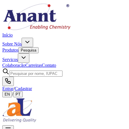
Início
Sobre Nós
Produtos
Pesquisa
Serviços
Colaboração
Carreiras
Contato
Entrar
/
Cadastrar
/
EN
PT