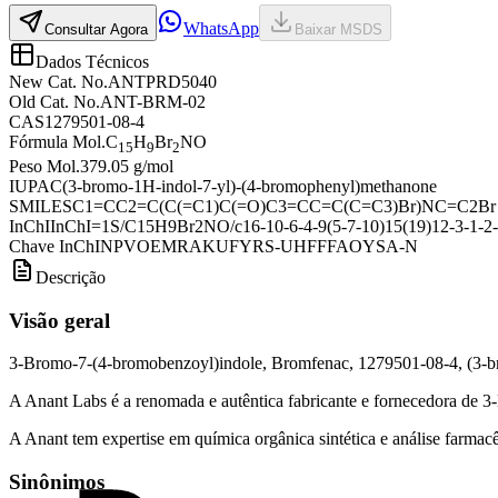
WhatsApp
Consultar Agora
Baixar MSDS
Dados Técnicos
New Cat. No.
ANTPRD5040
Old Cat. No.
ANT-BRM-02
CAS
1279501-08-4
Fórmula Mol.
C
H
Br
NO
15
9
2
Peso Mol.
379.05 g/mol
IUPAC
(3-bromo-1H-indol-7-yl)-(4-bromophenyl)methanone
SMILES
C1=CC2=C(C(=C1)C(=O)C3=CC=C(C=C3)Br)NC=C2Br
InChI
InChI=1S/C15H9Br2NO/c16-10-6-4-9(5-7-10)15(19)12-3-1-2-
Chave InChI
NPVOEMRAKUFYRS-UHFFFAOYSA-N
Descrição
Visão geral
3-Bromo-7-(4-bromobenzoyl)indole, Bromfenac, 1279501-08-4, (3-
A Anant Labs é a renomada e autêntica fabricante e fornecedora de 
A Anant tem expertise em química orgânica sintética e análise farmacêu
Sinônimos