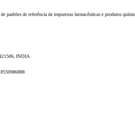
 de padrões de referência de impurezas farmacêuticas e produtos quími
a 421506, INDIA
1 8550986888