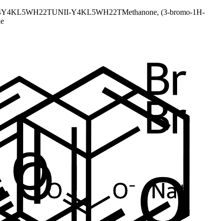
4
Y4KL5WH22T
UNII-Y4KL5WH22T
Methanone, (3-bromo-1H-
le