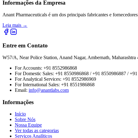
Informações da Empresa
Anant Pharmaceuticals é um dos principais fabricantes e fornecedores
Leia mais
→
Entre em Contato
W57/A, Near Police Station, Anand Nagar, Ambernath, Maharashtr
For Accounts:
+91 8552986868
For Domestic Sales:
+91 8550986868 / +91 8550986887 / +9
For Analytical Services:
+91 8552986969
For International Sales:
+91 8551986868
Email
:
info@anantlabs.com
Informações
Início
Sobre Nós
Nossa Equipe
Ver todas as categorias
Serviços Analíticos