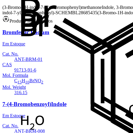
(3-Bromo-1H-indol-7-yl)(4-bromophenyl)methanone
Indole, 3-Bromo
indol-7-yl)(4-bromophenyl)-
SCHEMBL28685435
(3-Bromo-1H-indol
Produtos Relacionados
Bromfenac Lactam
Em Estoque
Cat. No.
ANT-BRM-01
CAS
91713-91-6
Mol. Formula
C
H
BrNO
15
10
2
Mol. Weight
316.15
7-(4-Bromobenzoyl)Indole
Em Estoque
Cat. No.
ANT-BRM-008