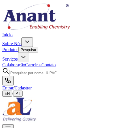
Início
Sobre Nós
Produtos
Pesquisa
Serviços
Colaboração
Carreiras
Contato
Entrar
/
Cadastrar
/
EN
PT