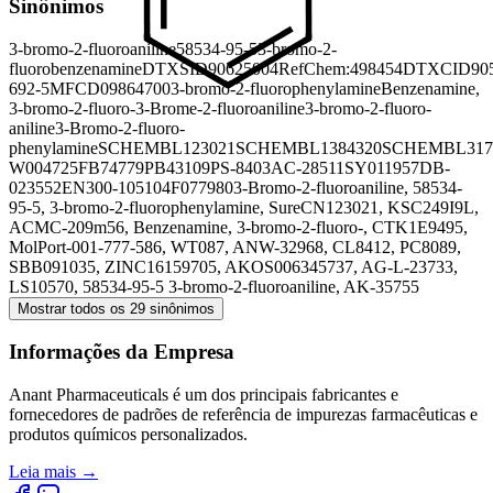
Sinônimos
3-bromo-2-fluoroaniline
58534-95-5
3-bromo-2-
fluorobenzenamine
DTXSID90625004
RefChem:498454
DTXCID905
692-5
MFCD09864700
3-bromo-2-fluorophenylamine
Benzenamine,
3-bromo-2-fluoro-
3-Brome-2-fluoroaniline
3-bromo-2-fluoro-
aniline
3-Bromo-2-fluoro-
phenylamine
SCHEMBL123021
SCHEMBL1384320
SCHEMBL317
W004725
FB74779
PB43109
PS-8403
AC-28511
SY011957
DB-
023552
EN300-105104
F077980
3-Bromo-2-fluoroaniline, 58534-
95-5, 3-bromo-2-fluorophenylamine, SureCN123021, KSC249I9L,
ACMC-209m56, Benzenamine, 3-bromo-2-fluoro-, CTK1E9495,
MolPort-001-777-586, WT087, ANW-32968, CL8412, PC8089,
SBB091035, ZINC16159705, AKOS006345737, AG-L-23733,
LS10570, 58534-95-5 3-bromo-2-fluoroaniline, AK-35755
Mostrar todos os 29 sinônimos
Informações da Empresa
Anant Pharmaceuticals é um dos principais fabricantes e
fornecedores de padrões de referência de impurezas farmacêuticas e
produtos químicos personalizados.
Leia mais
→