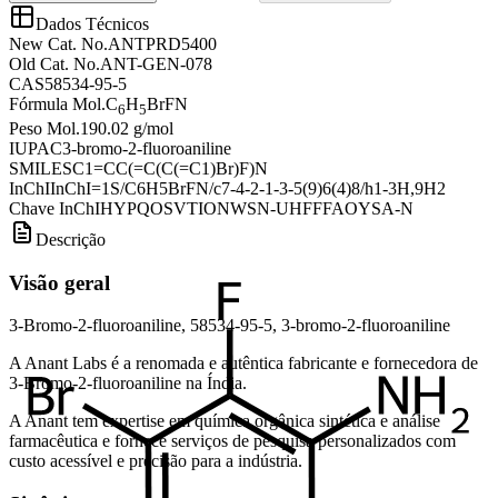
Dados Técnicos
New Cat. No.
ANTPRD5400
Old Cat. No.
ANT-GEN-078
CAS
58534-95-5
Fórmula Mol.
C
H
BrFN
6
5
Peso Mol.
190.02 g/mol
IUPAC
3-bromo-2-fluoroaniline
SMILES
C1=CC(=C(C(=C1)Br)F)N
InChI
InChI=1S/C6H5BrFN/c7-4-2-1-3-5(9)6(4)8/h1-3H,9H2
Chave InChI
HYPQOSVTIONWSN-UHFFFAOYSA-N
Descrição
Visão geral
3-Bromo-2-fluoroaniline, 58534-95-5, 3-bromo-2-fluoroaniline
A Anant Labs é a renomada e autêntica fabricante e fornecedora de
3-Bromo-2-fluoroaniline na Índia.
A Anant tem expertise em química orgânica sintética e análise
farmacêutica e fornece serviços de pesquisa personalizados com
custo acessível e precisão para a indústria.