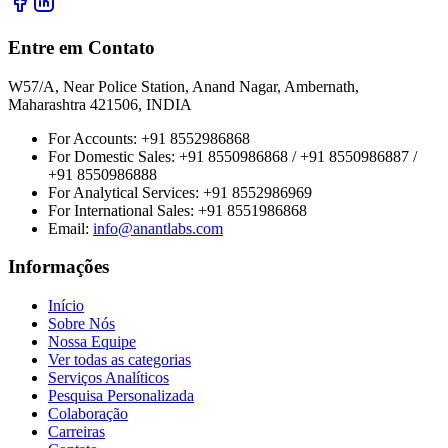
Entre em Contato
W57/A, Near Police Station, Anand Nagar, Ambernath,
Maharashtra 421506, INDIA
For Accounts:
+91 8552986868
For Domestic Sales:
+91 8550986868 / +91 8550986887 /
+91 8550986888
For Analytical Services:
+91 8552986969
For International Sales:
+91 8551986868
Email
:
info@anantlabs.com
Informações
Início
Sobre Nós
Nossa Equipe
Ver todas as categorias
Serviços Analíticos
Pesquisa Personalizada
Colaboração
Carreiras