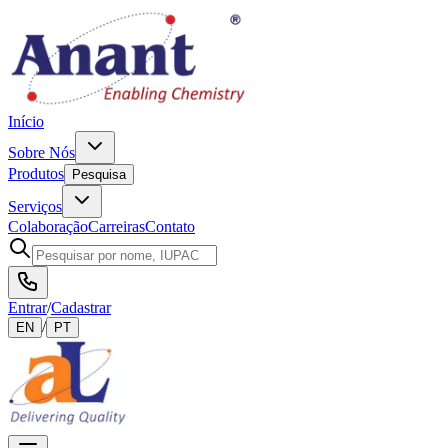
Início
Sobre Nós
Produtos
Pesquisa
Serviços
Colaboração
Carreiras
Contato
Entrar
/
Cadastrar
/
EN
PT