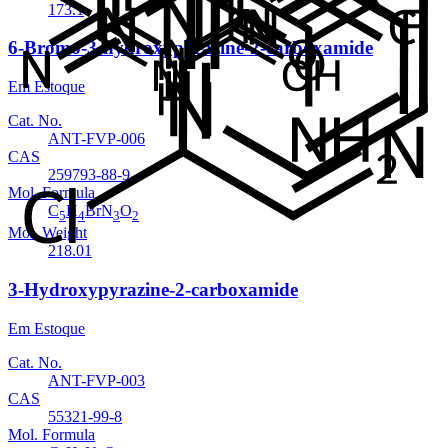
173.1
6-Bromo-3-hydroxypyrazine-2-carboxamide
Em Estoque
Cat. No.
ANT-FVP-006
CAS
259793-88-9
Mol. Formula
C
H
BrN
O
5
4
3
2
Mol. Weight
218.01
3-Hydroxypyrazine-2-carboxamide
Em Estoque
Cat. No.
ANT-FVP-003
CAS
55321-99-8
Mol. Formula