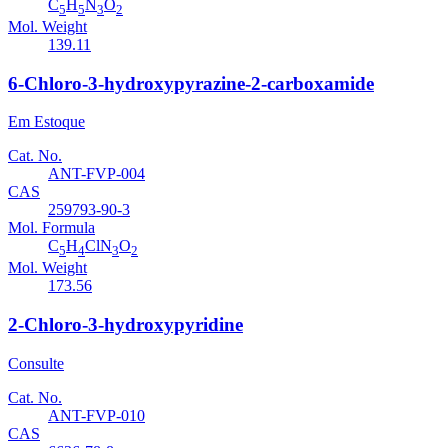
C
H
N
O
5
5
3
2
Mol. Weight
139.11
6-Chloro-3-hydroxypyrazine-2-carboxamide
Em Estoque
Cat. No.
ANT-FVP-004
CAS
259793-90-3
Mol. Formula
C
H
ClN
O
5
4
3
2
Mol. Weight
173.56
2-Chloro-3-hydroxypyridine
Consulte
Cat. No.
ANT-FVP-010
CAS