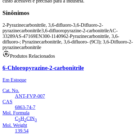
custo acessível e precisão para a indústria.
Sinônimos
2-Pyrazinecarbonitrile, 3,6-difluoro-
3,6-Difluoro-2-
pyrazinecarbonitrile
3,6-difluoropyrazine-2-carbonitrile
AC-
33289
AS-47169
EN300-114096
2-Pyrazinecarbonitrile, 3,6-
difluoro-; Pyrazinecarbonitrile, 3,6-difluoro- (9CI); 3,6-Difluoro-2-
pyrazinecarbonitrile
Produtos Relacionados
6-Chloropyrazine-2-carbonitrile
Em Estoque
Cat. No.
ANT-FVP-007
CAS
6863-74-7
Mol. Formula
C
H
ClN
5
2
3
Mol. Weight
139.54