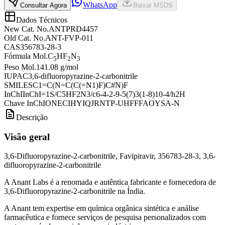
WhatsApp
Consultar Agora
Baixar MSDS
Dados Técnicos
New Cat. No.
ANTPRD4457
Old Cat. No.
ANT-FVP-011
CAS
356783-28-3
Fórmula Mol.
C
HF
N
5
2
3
Peso Mol.
141.08 g/mol
IUPAC
3,6-difluoropyrazine-2-carbonitrile
SMILES
C1=C(N=C(C(=N1)F)C#N)F
InChI
InChI=1S/C5HF2N3/c6-4-2-9-5(7)3(1-8)10-4/h2H
Chave InChI
ONECIHYIQJRNTP-UHFFFAOYSA-N
Descrição
Visão geral
3,6-Difluoropyrazine-2-carbonitrile, Favipiravir, 356783-28-3, 3,6-
difluoropyrazine-2-carbonitrile
A Anant Labs é a renomada e autêntica fabricante e fornecedora de
3,6-Difluoropyrazine-2-carbonitrile na Índia.
A Anant tem expertise em química orgânica sintética e análise
farmacêutica e fornece serviços de pesquisa personalizados com