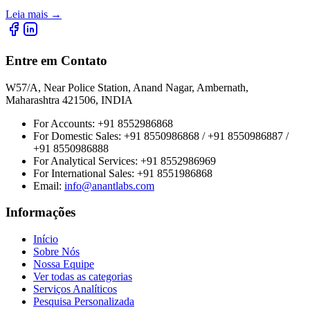
Leia mais
→
Entre em Contato
W57/A, Near Police Station, Anand Nagar, Ambernath,
Maharashtra 421506, INDIA
For Accounts:
+91 8552986868
For Domestic Sales:
+91 8550986868 / +91 8550986887 /
+91 8550986888
For Analytical Services:
+91 8552986969
For International Sales:
+91 8551986868
Email
:
info@anantlabs.com
Informações
Início
Sobre Nós
Nossa Equipe
Ver todas as categorias
Serviços Analíticos
Pesquisa Personalizada