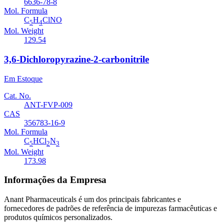
6636-78-8
Mol. Formula
C
H
ClNO
5
4
Mol. Weight
129.54
3,6-Dichloropyrazine-2-carbonitrile
Em Estoque
Cat. No.
ANT-FVP-009
CAS
356783-16-9
Mol. Formula
C
HCl
N
5
2
3
Mol. Weight
173.98
Informações da Empresa
Anant Pharmaceuticals é um dos principais fabricantes e
fornecedores de padrões de referência de impurezas farmacêuticas e
produtos químicos personalizados.