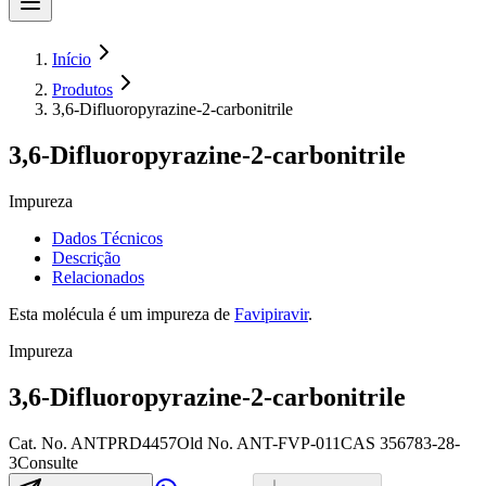
Início
Produtos
3,6-Difluoropyrazine-2-carbonitrile
3,6-Difluoropyrazine-2-carbonitrile
Impureza
Dados Técnicos
Descrição
Relacionados
Esta molécula é um impureza de
Favipiravir
.
Impureza
3,6-Difluoropyrazine-2-carbonitrile
Cat. No.
ANTPRD4457
Old
No.
ANT-FVP-011
CAS
356783-28-
3
Consulte