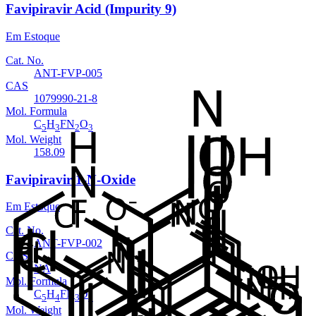
Favipiravir Acid (Impurity 9)
Em Estoque
Cat. No.
ANT-FVP-005
CAS
1079990-21-8
Mol. Formula
C
H
FN
O
5
3
2
3
Mol. Weight
158.09
Favipiravir 1-N-Oxide
Em Estoque
Cat. No.
ANT-FVP-002
CAS
NA
Mol. Formula
C
H
FN
O
5
4
3
3
Mol. Weight