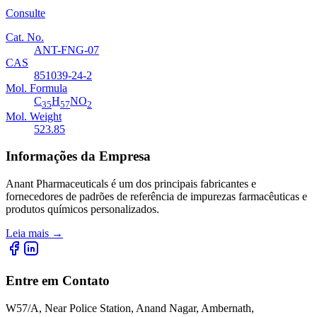
Consulte
Cat. No.
ANT-FNG-07
CAS
851039-24-2
Mol. Formula
C
H
NO
35
57
2
Mol. Weight
523.85
Informações da Empresa
Anant Pharmaceuticals é um dos principais fabricantes e
fornecedores de padrões de referência de impurezas farmacêuticas e
produtos químicos personalizados.
Leia mais
→
Entre em Contato
W57/A, Near Police Station, Anand Nagar, Ambernath,