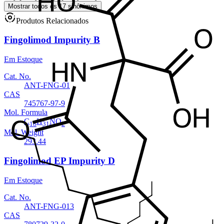
Mostrar todos os 17 sinônimos
Produtos Relacionados
Fingolimod Impurity B
Em Estoque
Cat. No.
ANT-FNG-01
CAS
745767-97-9
Mol. Formula
C
H
NO
18
31
2
Mol. Weight
293.44
Fingolimod EP Impurity D
Em Estoque
Cat. No.
ANT-FNG-013
CAS