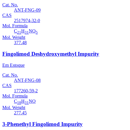
Cat. No.
ANT-FNG-09
CAS
2517974-32-0
Mol. Formula
C
H
NO
21
31
5
Mol. Weight
377.48
Fingolimod Deshydroxymethyl Impurity
Em Estoque
Cat. No.
ANT-FNG-08
CAS
177260-59-2
Mol. Formula
C
H
NO
18
31
Mol. Weight
277.45
3-Phenethyl Fingolimod Impurity