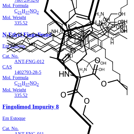
780729-32-0
Mol. Formula
C
H
NO
21
37
2
Mol. Weight
335.52
N-Ethyl Fingolimod
Em Estoque
Cat. No.
ANT-FNG-012
CAS
1402793-28-5
Mol. Formula
C
H
NO
21
37
2
Mol. Weight
335.52
Fingolimod Impurity 8
Em Estoque
Cat. No.
ANT-FNG-011