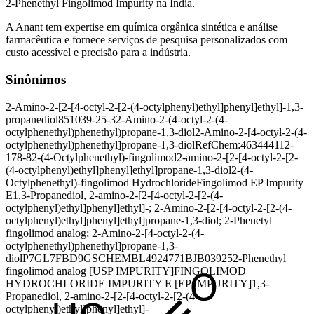
2-Phenethyl Fingolimod Impurity na Índia.
A Anant tem expertise em química orgânica sintética e análise
farmacêutica e fornece serviços de pesquisa personalizados com
custo acessível e precisão para a indústria.
Sinônimos
2-Amino-2-[2-[4-octyl-2-[2-(4-octylphenyl)ethyl]phenyl]ethyl]-1,3-
propanediol
851039-25-3
2-Amino-2-(4-octyl-2-(4-
octylphenethyl)phenethyl)propane-1,3-diol
2-Amino-2-[4-octyl-2-(4-
octylphenethyl)phenethyl]propane-1,3-diol
RefChem:463444
112-
178-8
2-(4-Octylphenethyl)-fingolimod
2-amino-2-[2-[4-octyl-2-[2-
(4-octylphenyl)ethyl]phenyl]ethyl]propane-1,3-diol
2-(4-
Octylphenethyl)-fingolimod Hydrochloride
Fingolimod EP Impurity
E
1,3-Propanediol, 2-amino-2-[2-[4-octyl-2-[2-(4-
octylphenyl)ethyl]phenyl]ethyl]-; 2-Amino-2-[2-[4-octyl-2-[2-(4-
octylphenyl)ethyl]phenyl]ethyl]propane-1,3-diol; 2-Phenetyl
fingolimod analog; 2-Amino-2-[4-octyl-2-(4-
octylphenethyl)phenethyl]propane-1,3-
diol
P7GL7FBD9G
SCHEMBL4924771
BJB03925
2-Phenethyl
fingolimod analog [USP IMPURITY]
FINGOLIMOD
HYDROCHLORIDE IMPURITY E [EP IMPURITY]
1,3-
Propanediol, 2-amino-2-[2-[4-octyl-2-[2-(4-
octylphenyl)ethyl]phenyl]ethyl]-