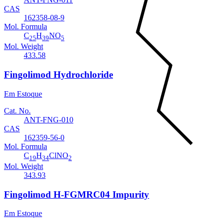
CAS
162358-08-9
Mol. Formula
C
H
NO
25
39
5
Mol. Weight
433.58
Fingolimod Hydrochloride
Em Estoque
Cat. No.
ANT-FNG-010
CAS
162359-56-0
Mol. Formula
C
H
ClNO
19
34
2
Mol. Weight
343.93
Fingolimod H-FGMRC04 Impurity
Em Estoque