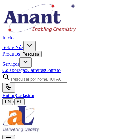
Início
Sobre Nós
Produtos
Pesquisa
Serviços
Colaboração
Carreiras
Contato
Entrar
/
Cadastrar
/
EN
PT