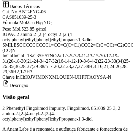
Dados Técnicos
Cat. No.
ANT-FNG-06
CAS
851039-25-3
Fórmula Mol.
C
H
NO
35
57
2
Peso Mol.
523.85 g/mol
IUPAC
2-amino-2-[2-[4-octyl-2-[2-(4-
octylphenyl)ethyl]phenyl]ethyl]propane-1,3-diol
SMILES
CCCCCCCCC1=CC=C(C=C1)CCC2=C(C=CC(=C2)CC
(CO)N
InChI
InChI=1S/C35H57NO2/c1-3-5-7-9-11-13-15-30-17-19-
31(20-18-30)21-24-34-27-32(16-14-12-10-8-6-4-2)22-23-33(34)25-
26-35(36,28-37)29-38/h17-20,22-23,27,37-38H,3-16,21,24-26,28-
29,36H2,1-2H3
Chave InChI
OJVJMONXMLQUEN-UHFFFAOYSA-N
Descrição
Visão geral
2-Phenethyl Fingolimod Impurity, Fingolimod, 851039-25-3, 2-
amino-2-[2-[4-octyl-2-[2-(4-
octylphenyl)ethyl]phenyl]ethyl]propane-1,3-diol
A Anant Labs é a renomada e autêntica fabricante e fornecedora de