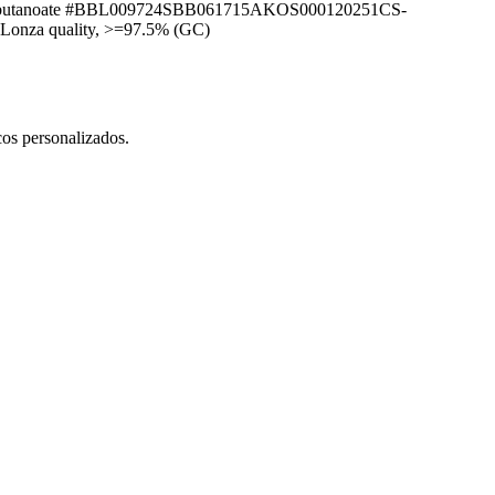
utanoate #
BBL009724
SBB061715
AKOS000120251
CS-
, Lonza quality, >=97.5% (GC)
cos personalizados.