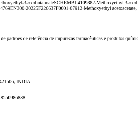
ethoxyethyl-3-oxobutanoate
SCHEMBL410988
2-Methoxyethyl 3-oxob
4769
EN300-20225
F226637
F0001-0791
2-Methoxyethyl acetoacetate
 de padrões de referência de impurezas farmacêuticas e produtos quími
a 421506, INDIA
1 8550986888