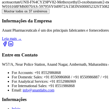
acetoacetate
UNII-FN4CYZ9PV8
2-Methoxyethyl3-oxobutanoate
2-m
W016168
FM60070
AS-59795
SY049972
A1583
NS00005232
ST5082
Mostrar todos os 37 sinônimos
Informações da Empresa
Anant Pharmaceuticals é um dos principais fabricantes e fornecedores
Leia mais
→
Entre em Contato
W57/A, Near Police Station, Anand Nagar, Ambernath, Maharashtr
For Accounts:
+91 8552986868
For Domestic Sales:
+91 8550986868 / +91 8550986887 / +9
For Analytical Services:
+91 8552986969
For International Sales:
+91 8551986868
Email
:
info@anantlabs.com
Informações
Início