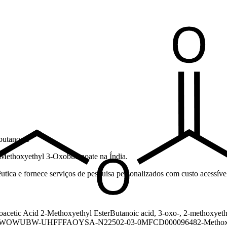
butanoate
2-Methoxyethyl 3-Oxobutanoate na Índia.
tica e fornece serviços de pesquisa personalizados com custo acessível 
oacetic Acid 2-Methoxyethyl Ester
Butanoic acid, 3-oxo-, 2-methoxyeth
ZWOWUBW-UHFFFAOYSA-N
22502-03-0
MFCD00009648
2-Methox