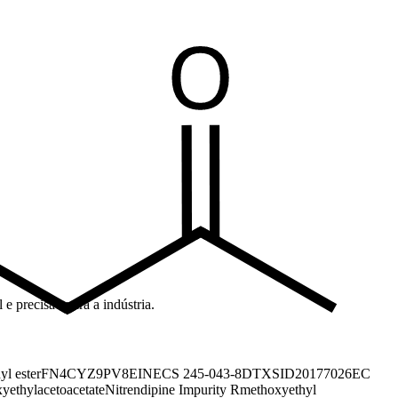
e precisão para a indústria.
yl ester
FN4CYZ9PV8
EINECS 245-043-8
DTXSID20177026
EC
yethylacetoacetate
Nitrendipine Impurity R
methoxyethyl