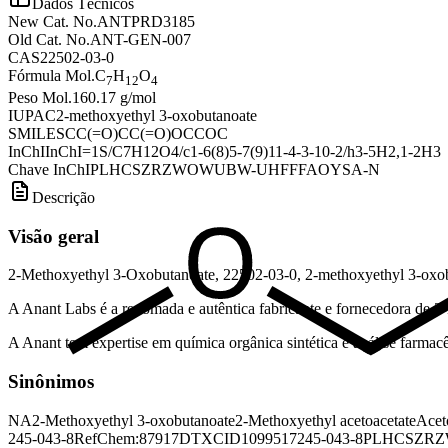
Dados Técnicos
New Cat. No.
ANTPRD3185
Old Cat. No.
ANT-GEN-007
CAS
22502-03-0
Fórmula Mol.
C
H
O
7
12
4
Peso Mol.
160.17 g/mol
IUPAC
2-methoxyethyl 3-oxobutanoate
SMILES
CC(=O)CC(=O)OCCOC
InChI
InChI=1S/C7H12O4/c1-6(8)5-7(9)11-4-3-10-2/h3-5H2,1-2H3
Chave InChI
PLHCSZRZWOWUBW-UHFFFAOYSA-N
Descrição
Visão geral
2-Methoxyethyl 3-Oxobutanoate, 22502-03-0, 2-methoxyethyl 3-oxo
A Anant Labs é a renomada e autêntica fabricante e fornecedora de 
A Anant tem expertise em química orgânica sintética e análise farmacêu
Sinônimos
NA
2-Methoxyethyl 3-oxobutanoate
2-Methoxyethyl acetoacetate
Acet
245-043-8
RefChem:87917
DTXCID1099517
245-043-8
PLHCSZR