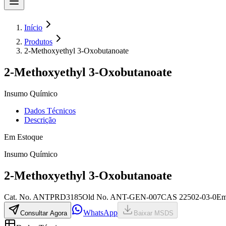
Início
Produtos
2-Methoxyethyl 3-Oxobutanoate
2-Methoxyethyl 3-Oxobutanoate
Insumo Químico
Dados Técnicos
Descrição
Em Estoque
Insumo Químico
2-Methoxyethyl 3-Oxobutanoate
Cat. No.
ANTPRD3185
Old
No.
ANT-GEN-007
CAS
22502-03-0
Em
WhatsApp
Consultar Agora
Baixar MSDS