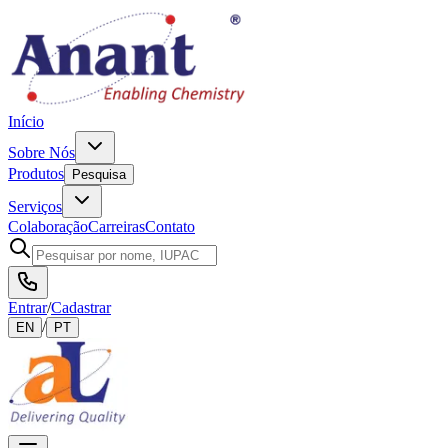
Início
Sobre Nós
Produtos
Pesquisa
Serviços
Colaboração
Carreiras
Contato
Entrar
/
Cadastrar
/
EN
PT