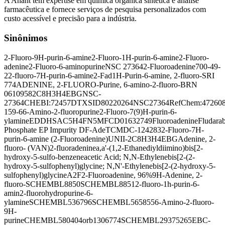
A Anant tem expertise em química orgânica sintética e análise
farmacêutica e fornece serviços de pesquisa personalizados com
custo acessível e precisão para a indústria.
Sinônimos
2-Fluoro-9H-purin-6-amine
2-Fluoro-1H-purin-6-amine
2-Fluoro-
adenine
2-Fluoro-6-aminopurine
NSC 27364
2-Fluoroadenine
700-49-
2
2-fluoro-7H-purin-6-amine
2-Fad
1H-Purin-6-amine, 2-fluoro-
SRI
774
ADENINE, 2-FLUORO-
Purine, 6-amino-2-fluoro-
BRN
0610958
2C8H3H4EBG
NSC-
27364
CHEBI:72457
DTXSID80220264
NSC27364
RefChem:47260
159-6
6-Amino-2-fluoropurine
2-Fluoro-7(9)H-purin-6-
ylamine
EDDHSA
C5H4FN5
MFCD01632749
Fluoroadenine
Fludara
Phosphate EP Impurity D
F-Ade
TCMDC-124283
2-Fluoro-7H-
purin-6-amine (2-Fluoroadenine)
UNII-2C8H3H4EBG
Adenine, 2-
fluoro- (VAN)
2-fluoradenine
a,a'-(1,2-Ethanediyldiimino)bis[2-
hydroxy-5-sulfo-benzeneacetic Acid; N,N-Ethylenebis[2-(2-
hydroxy-5-sulfophenyl)glycine; N,N'-Ethylenebis[2-(2-hydroxy-5-
sulfophenyl)glycine
A2F
2-Fluoroadenine, 96%
9H-Adenine, 2-
fluoro-
SCHEMBL8850
SCHEMBL8851
2-fluoro-1h-purin-6-
amin
2-fluorohydropurine-6-
ylamine
SCHEMBL536796
SCHEMBL565855
6-Amino-2-fluoro-
9H-
purine
CHEMBL580404
orb1306774
SCHEMBL29375265
EBC-