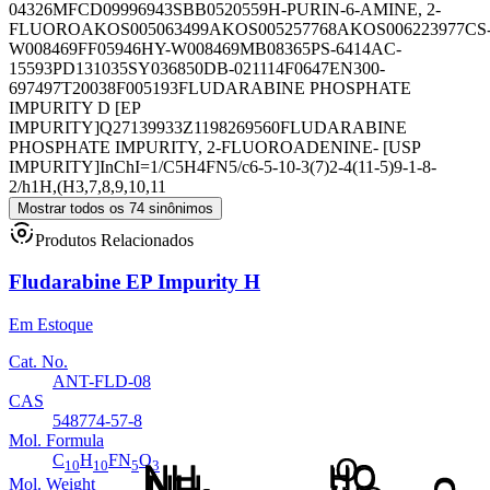
04326
MFCD09996943
SBB052055
9H-PURIN-6-AMINE, 2-
FLUORO
AKOS005063499
AKOS005257768
AKOS006223977
CS
W008469
FF05946
HY-W008469
MB08365
PS-6414
AC-
15593
PD131035
SY036850
DB-021114
F0647
EN300-
697497
T20038
F005193
FLUDARABINE PHOSPHATE
IMPURITY D [EP
IMPURITY]
Q27139933
Z1198269560
FLUDARABINE
PHOSPHATE IMPURITY, 2-FLUOROADENINE- [USP
IMPURITY]
InChI=1/C5H4FN5/c6-5-10-3(7)2-4(11-5)9-1-8-
2/h1H,(H3,7,8,9,10,11
Mostrar todos os 74 sinônimos
Produtos Relacionados
Fludarabine EP Impurity H
Em Estoque
Cat. No.
ANT-FLD-08
CAS
548774-57-8
Mol. Formula
C
H
FN
O
10
10
5
3
Mol. Weight