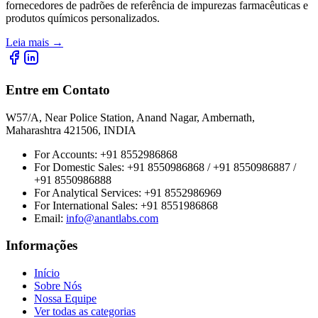
fornecedores de padrões de referência de impurezas farmacêuticas e
produtos químicos personalizados.
Leia mais
→
Entre em Contato
W57/A, Near Police Station, Anand Nagar, Ambernath,
Maharashtra 421506, INDIA
For Accounts:
+91 8552986868
For Domestic Sales:
+91 8550986868 / +91 8550986887 /
+91 8550986888
For Analytical Services:
+91 8552986969
For International Sales:
+91 8551986868
Email
:
info@anantlabs.com
Informações
Início
Sobre Nós
Nossa Equipe
Ver todas as categorias