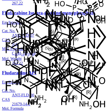
267.22
Fludarabine Iso-ara-guanine-monophosphate
Em Estoque
Cat. No.
ANT-FLD-07
CAS
NA
Mol. Formula
C
H
N
O
P
10
14
5
8
Mol. Weight
363.22
Fludarabine API
Em Estoque
Cat. No.
ANT-FLD-00
CAS
21679-14-1
Mol. Formula