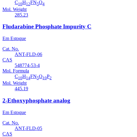
C
H
FN
O
10
12
5
4
Mol. Weight
285.23
Fludarabine Phosphate Impurity C
Em Estoque
Cat. No.
ANT-FLD-06
CAS
548774-53-4
Mol. Formula
C
H
FN
O
P
10
14
5
10
2
Mol. Weight
445.19
2-Ethoxyphosphate analog
Em Estoque
Cat. No.
ANT-FLD-05
CAS