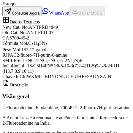
Estoque
WhatsApp
Consultar Agora
Baixar MSDS
Dados Técnicos
New Cat. No.
ANTPRD4849
Old Cat. No.
ANT-FLD-03
CAS
700-49-2
Fórmula Mol.
C
H
FN
5
4
5
Peso Mol.
153.12 g/mol
IUPAC
2-fluoro-7H-purin-6-amine
SMILES
C1=NC2=NC(=NC(=C2N1)N)F
InChI
InChI=1S/C5H4FN5/c6-5-10-3(7)2-4(11-5)9-1-8-2/h1H,
(H3,7,8,9,10,11)
Chave InChI
WKMPTBDYDNUJLF-UHFFFAOYSA-N
Descrição
Visão geral
2-Fluoroadenine, Fludarabine, 700-49-2, 2-fluoro-7H-purin-6-amine
A Anant Labs é a renomada e autêntica fabricante e fornecedora de
2-Fluoroadenine na Índia.