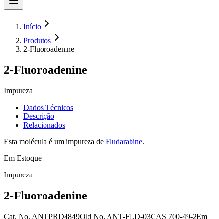
Início
Produtos
2-Fluoroadenine
2-Fluoroadenine
Impureza
Dados Técnicos
Descrição
Relacionados
Esta molécula é um impureza de
Fludarabine
.
Em Estoque
Impureza
2-Fluoroadenine
Cat. No.
ANTPRD4849
Old
No.
ANT-FLD-03
CAS
700-49-2
Em