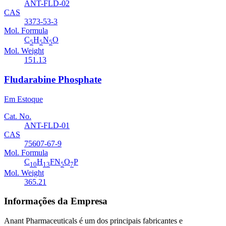
ANT-FLD-02
CAS
3373-53-3
Mol. Formula
C
H
N
O
5
5
5
Mol. Weight
151.13
Fludarabine Phosphate
Em Estoque
Cat. No.
ANT-FLD-01
CAS
75607-67-9
Mol. Formula
C
H
FN
O
P
10
13
5
7
Mol. Weight
365.21
Informações da Empresa
Anant Pharmaceuticals é um dos principais fabricantes e