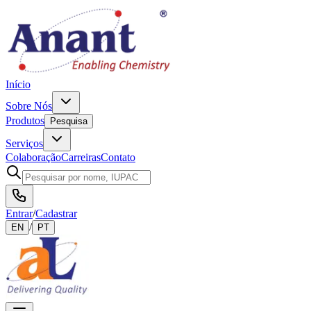
Início
Sobre Nós
Produtos
Pesquisa
Serviços
Colaboração
Carreiras
Contato
Entrar
/
Cadastrar
/
EN
PT