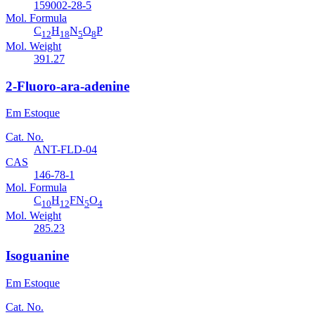
159002-28-5
Mol. Formula
C
H
N
O
P
12
18
5
8
Mol. Weight
391.27
2-Fluoro-ara-adenine
Em Estoque
Cat. No.
ANT-FLD-04
CAS
146-78-1
Mol. Formula
C
H
FN
O
10
12
5
4
Mol. Weight
285.23
Isoguanine
Em Estoque
Cat. No.