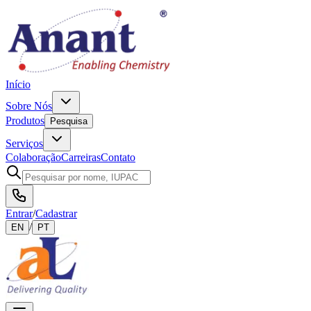
Início
Sobre Nós
Produtos
Pesquisa
Serviços
Colaboração
Carreiras
Contato
Entrar
/
Cadastrar
/
EN
PT