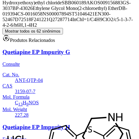
Hydroxyethoxy)ethyl chloride
SBB060189
AKOS009156883
GS-
3037
BP-43026
Ethylene Glycol Mono(2-chloroethyl) Ether
DB-
019394
CS-0016058
NS00007894
ST51046421
EN300-
52467
D72518
F241221
Q27287714
InChI=1/C4H9ClO2/c5-1-3-7-
4-2-6/h6H,1-4H2
Mostrar todos os 62 sinônimos
Produtos Relacionados
Quetiapine EP Impurity G
Consulte
Cat. No.
ANT-QTP-04
CAS
3159-07-7
Mol. Formula
C
H
NOS
13
9
Mol. Weight
227.28
Quetiapine EP Impurity H