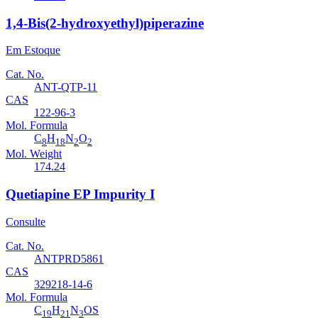
1,4-Bis(2-hydroxyethyl)piperazine
Em Estoque
Cat. No.
ANT-QTP-11
CAS
122-96-3
Mol. Formula
C
H
N
O
8
18
2
2
Mol. Weight
174.24
Quetiapine EP Impurity I
Consulte
Cat. No.
ANTPRD5861
CAS
329218-14-6
Mol. Formula
C
H
N
OS
19
21
3