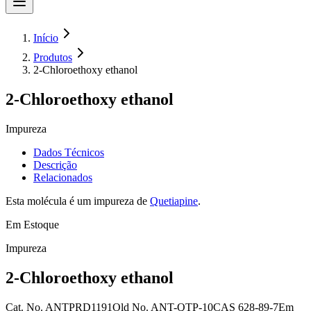
Início
Produtos
2-Chloroethoxy ethanol
2-Chloroethoxy ethanol
Impureza
Dados Técnicos
Descrição
Relacionados
Esta molécula é um impureza de
Quetiapine
.
Em Estoque
Impureza
2-Chloroethoxy ethanol
Cat. No.
ANTPRD1191
Old
No.
ANT-QTP-10
CAS
628-89-7
Em