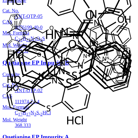
Em Estoque
Cat. No.
ANT-QTP-05
CAS
1076199-40-0
Mol. Formula
C
H
N
O
S
21
25
3
3
Mol. Weight
399.51
Quetiapine EP Impurity B
Consulte
Cat. No.
ANT-QTP-02
CAS
111974-74-4
Mol. Formula
C
H
N
S.
HCl
17
17
3
2
Mol. Weight
368.333
Quetiapine EP Impurity A