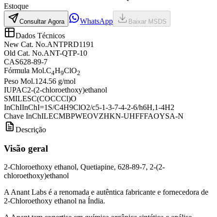
Estoque
WhatsApp
Consultar Agora
Baixar MSDS
Dados Técnicos
New Cat. No.
ANTPRD1191
Old Cat. No.
ANT-QTP-10
CAS
628-89-7
Fórmula Mol.
C
H
ClO
4
9
2
Peso Mol.
124.56 g/mol
IUPAC
2-(2-chloroethoxy)ethanol
SMILES
C(COCCCl)O
InChI
InChI=1S/C4H9ClO2/c5-1-3-7-4-2-6/h6H,1-4H2
Chave InChI
LECMBPWEOVZHKN-UHFFFAOYSA-N
Descrição
Visão geral
2-Chloroethoxy ethanol, Quetiapine, 628-89-7, 2-(2-
chloroethoxy)ethanol
A Anant Labs é a renomada e autêntica fabricante e fornecedora de
2-Chloroethoxy ethanol na Índia.