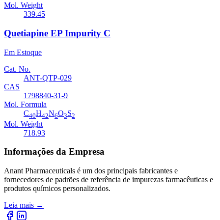
Mol. Weight
339.45
Quetiapine EP Impurity C
Em Estoque
Cat. No.
ANT-QTP-029
CAS
1798840-31-9
Mol. Formula
C
H
N
O
S
40
42
6
3
2
Mol. Weight
718.93
Informações da Empresa
Anant Pharmaceuticals é um dos principais fabricantes e
fornecedores de padrões de referência de impurezas farmacêuticas e
produtos químicos personalizados.
Leia mais
→