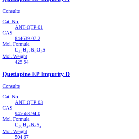
Consulte
Cat. No.
ANT-QTP-01
CAS
844639-07-2
Mol. Formula
C
H
N
O
S
23
27
3
3
Mol. Weight
425.54
Quetiapine EP Impurity D
Consulte
Cat. No.
ANT-QTP-03
CAS
945668-94-0
Mol. Formula
C
H
N
S
30
24
4
2
Mol. Weight
504.67