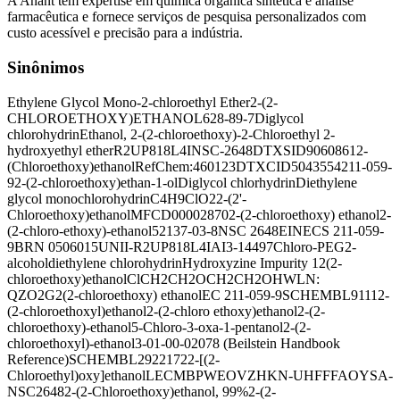
A Anant tem expertise em química orgânica sintética e análise
farmacêutica e fornece serviços de pesquisa personalizados com
custo acessível e precisão para a indústria.
Sinônimos
Ethylene Glycol Mono-2-chloroethyl Ether
2-(2-
CHLOROETHOXY)ETHANOL
628-89-7
Diglycol
chlorohydrin
Ethanol, 2-(2-chloroethoxy)-
2-Chloroethyl 2-
hydroxyethyl ether
R2UP818L4I
NSC-2648
DTXSID9060861
2-
(Chloroethoxy)ethanol
RefChem:460123
DTXCID5043554
211-059-
9
2-(2-chloroethoxy)ethan-1-ol
Diglycol chlorhydrin
Diethylene
glycol monochlorohydrin
C4H9ClO2
2-(2'-
Chloroethoxy)ethanol
MFCD00002870
2-(2-chloroethoxy) ethanol
2-
(2-chloro-ethoxy)-ethanol
52137-03-8
NSC 2648
EINECS 211-059-
9
BRN 0506015
UNII-R2UP818L4I
AI3-14497
Chloro-PEG2-
alcohol
diethylene chlorohydrin
Hydroxyzine Impurity 1
2(2-
chloroethoxy)ethanol
ClCH2CH2OCH2CH2OH
WLN:
QZO2G
2(2-chloroethoxy) ethanol
EC 211-059-9
SCHEMBL9111
2-
(2-chloroethoxyl)ethanol
2-(2-chloro ethoxy)ethanol
2-(2-
chloroethoxy)-ethanol
5-Chloro-3-oxa-1-pentanol
2-(2-
chloroethoxyl)-ethanol
3-01-00-02078 (Beilstein Handbook
Reference)
SCHEMBL2922172
2-[(2-
Chloroethyl)oxy]ethanol
LECMBPWEOVZHKN-UHFFFAOYSA-
NSC2648
2-(2-Chloroethoxy)ethanol, 99%
2-(2-