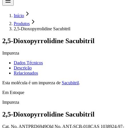
Início
Produtos
2,5-Dioxopyrrolidine Sacubitril
2,5-Dioxopyrrolidine Sacubitril
Impureza
Dados Técnicos
Descrição
Relacionados
Esta molécula é um impureza de
Sacubitril
.
Em Estoque
Impureza
2,5-Dioxopyrrolidine Sacubitril
Cat. No.
ANTPRD6949
Old
No.
ANT-SCB-018
CAS
1038924-97-