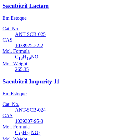
Sacubitril Lactam
Em Estoque
Cat. No.
ANT-SCB-025
CAS
1038925-22-2
Mol. Formula
C
H
NO
18
19
Mol. Weight
265.35
Sacubitril Impurity 11
Em Estoque
Cat. No.
ANT-SCB-024
CAS
1039307-95-3
Mol. Formula
C
H
NO
18
21
2
Mol. Weight