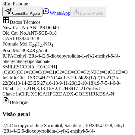
8
Em Estoque
WhatsApp
Consultar Agora
Baixar MSDS
Dados Técnicos
New Cat. No.
ANTPRD6949
Old Cat. No.
ANT-SCB-018
CAS
1038924-97-8
Fórmula Mol.
C
H
NO
24
27
4
Peso Mol.
393.48 g/mol
IUPAC
ethyl (2R)-4-(2,5-dioxopyrrolidin-1-yl)-2-methyl-5-(4-
phenylphenyl)pentanoate
SMILES
CCOC(=O)[C@H]
(C)CC(CC1=CC=C(C=C1)C2=CC=CC=C2)N3C(=O)CCC3=O
InChI
InChI=1S/C24H27NO4/c1-3-29-24(28)17(2)15-21(25-
22(26)13-14-23(25)27)16-18-9-11-20(12-10-18)19-7-5-4-6-8-
19/h4-12,17,21H,3,13-16H2,1-2H3/t17-,21?/m1/s1
Chave InChI
UXCICAHPGZDADX-OQHSHRKDSA-N
Descrição
Visão geral
2,5-Dioxopyrrolidine Sacubitril, Sacubitril, 1038924-97-8, ethyl
(2R)-4-(2,5-dioxopyrrolidin-1-yl)-2-methyl-5-(4-