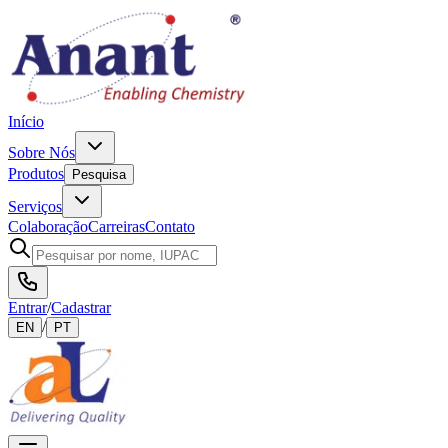
Início
Sobre Nós
Produtos
Pesquisa
Serviços
Colaboração
Carreiras
Contato
Entrar
/
Cadastrar
/
EN
PT