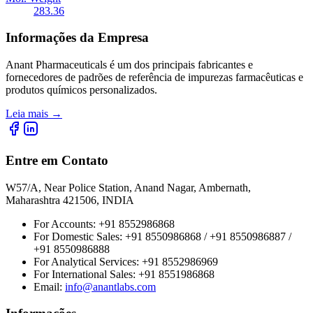
283.36
Informações da Empresa
Anant Pharmaceuticals é um dos principais fabricantes e
fornecedores de padrões de referência de impurezas farmacêuticas e
produtos químicos personalizados.
Leia mais
→
Entre em Contato
W57/A, Near Police Station, Anand Nagar, Ambernath,
Maharashtra 421506, INDIA
For Accounts:
+91 8552986868
For Domestic Sales:
+91 8550986868 / +91 8550986887 /
+91 8550986888
For Analytical Services:
+91 8552986969
For International Sales:
+91 8551986868
Email
:
info@anantlabs.com