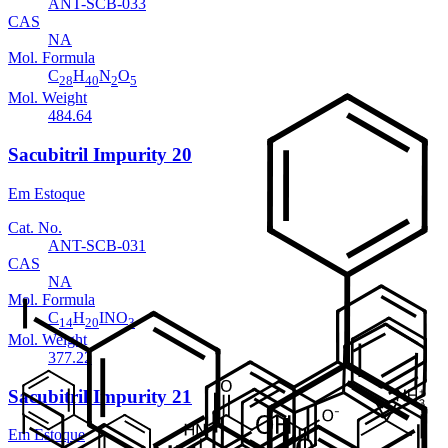
ANT-SCB-033
CAS
NA
Mol. Formula
C
H
N
O
28
40
2
5
Mol. Weight
484.64
Sacubitril Impurity 20
Em Estoque
Cat. No.
ANT-SCB-031
CAS
NA
Mol. Formula
C
H
INO
14
20
3
Mol. Weight
377.22
Sacubitril Impurity 21
Em Estoque