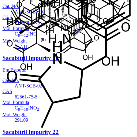
Cat. No.
ANT-SCB-030
CAS
210554-97-5
Mol. Formula
C
H
INO
9
12
Mol. Weight
277.11
Sacubitril Impurity 78
Em Estoque
Cat. No.
ANT-SCB-028
CAS
62561-75-5
Mol. Formula
C
H
INO
9
10
2
Mol. Weight
291.09
Sacubitril Impurity 22