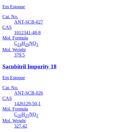
Em Estoque
Cat. No.
ANT-SCB-027
CAS
1012341-48-8
Mol. Formula
C
H
NO
24
29
3
Mol. Weight
379.5
Sacubitril Impurity 18
Em Estoque
Cat. No.
ANT-SCB-026
CAS
1426129-50-1
Mol. Formula
C
H
NO
20
25
3
Mol. Weight
327.42