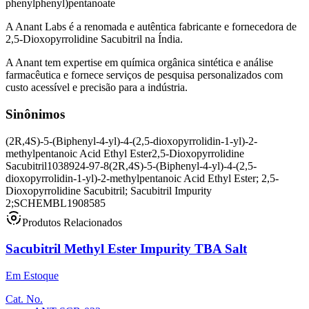
phenylphenyl)pentanoate
A Anant Labs é a renomada e autêntica fabricante e fornecedora de
2,5-Dioxopyrrolidine Sacubitril na Índia.
A Anant tem expertise em química orgânica sintética e análise
farmacêutica e fornece serviços de pesquisa personalizados com
custo acessível e precisão para a indústria.
Sinônimos
(2R,4S)-5-(Biphenyl-4-yl)-4-(2,5-dioxopyrrolidin-1-yl)-2-
methylpentanoic Acid Ethyl Ester
2,5-Dioxopyrrolidine
Sacubitril
1038924-97-8
(2R,4S)-5-(Biphenyl-4-yl)-4-(2,5-
dioxopyrrolidin-1-yl)-2-methylpentanoic Acid Ethyl Ester; 2,5-
Dioxopyrrolidine Sacubitril; Sacubitril Impurity
2;
SCHEMBL1908585
Produtos Relacionados
Sacubitril Methyl Ester Impurity TBA Salt
Em Estoque
Cat. No.