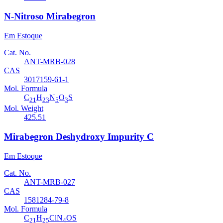
N-Nitroso Mirabegron
Em Estoque
Cat. No.
ANT-MRB-028
CAS
3017159-61-1
Mol. Formula
C
H
N
O
S
21
23
5
3
Mol. Weight
425.51
Mirabegron Deshydroxy Impurity C
Em Estoque
Cat. No.
ANT-MRB-027
CAS
1581284-79-8
Mol. Formula
C
H
ClN
OS
21
25
4