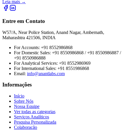
Leia mais
→
Entre em Contato
W57/A, Near Police Station, Anand Nagar, Ambernath,
Maharashtra 421506, INDIA
For Accounts:
+91 8552986868
For Domestic Sales:
+91 8550986868 / +91 8550986887 /
+91 8550986888
For Analytical Services:
+91 8552986969
For International Sales:
+91 8551986868
Email
:
info@anantlabs.com
Informações
Início
Sobre Nós
Nossa Equipe
Ver todas as categorias
Serviços Analíticos
Pesquisa Personalizada
Colaboração