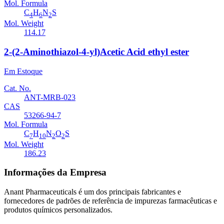
Mol. Formula
C
H
N
S
4
6
2
Mol. Weight
114.17
2-(2-Aminothiazol-4-yl)Acetic Acid ethyl ester
Em Estoque
Cat. No.
ANT-MRB-023
CAS
53266-94-7
Mol. Formula
C
H
N
O
S
7
10
2
2
Mol. Weight
186.23
Informações da Empresa
Anant Pharmaceuticals é um dos principais fabricantes e
fornecedores de padrões de referência de impurezas farmacêuticas e
produtos químicos personalizados.