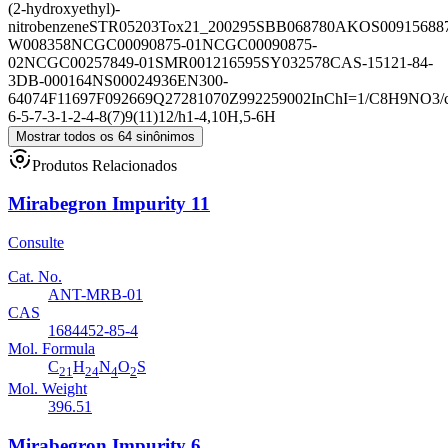
(2-hydroxyethyl)-
nitrobenzene
STR05203
Tox21_200295
SBB068780
AKOS00915688
W008358
NCGC00090875-01
NCGC00090875-
02
NCGC00257849-01
SMR001216595
SY032578
CAS-15121-84-
3
DB-000164
NS00024936
EN300-
64074
F11697
F092669
Q27281070
Z992259002
InChI=1/C8H9NO3/c
6-5-7-3-1-2-4-8(7)9(11)12/h1-4,10H,5-6H
Mostrar todos os 64 sinônimos
Produtos Relacionados
Mirabegron Impurity 11
Consulte
Cat. No.
ANT-MRB-01
CAS
1684452-85-4
Mol. Formula
C
H
N
O
S
21
24
4
2
Mol. Weight
396.51
Mirabegron Impurity 6