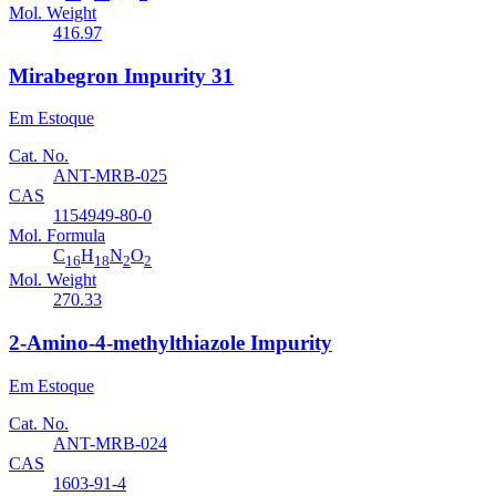
Mol. Weight
416.97
Mirabegron Impurity 31
Em Estoque
Cat. No.
ANT-MRB-025
CAS
1154949-80-0
Mol. Formula
C
H
N
O
16
18
2
2
Mol. Weight
270.33
2-Amino-4-methylthiazole Impurity
Em Estoque
Cat. No.
ANT-MRB-024
CAS
1603-91-4