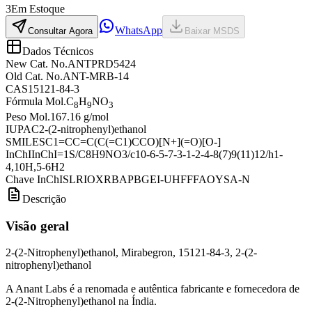
3
Em Estoque
WhatsApp
Consultar Agora
Baixar MSDS
Dados Técnicos
New Cat. No.
ANTPRD5424
Old Cat. No.
ANT-MRB-14
CAS
15121-84-3
Fórmula Mol.
C
H
NO
8
9
3
Peso Mol.
167.16 g/mol
IUPAC
2-(2-nitrophenyl)ethanol
SMILES
C1=CC=C(C(=C1)CCO)[N+](=O)[O-]
InChI
InChI=1S/C8H9NO3/c10-6-5-7-3-1-2-4-8(7)9(11)12/h1-
4,10H,5-6H2
Chave InChI
SLRIOXRBAPBGEI-UHFFFAOYSA-N
Descrição
Visão geral
2-(2-Nitrophenyl)ethanol, Mirabegron, 15121-84-3, 2-(2-
nitrophenyl)ethanol
A Anant Labs é a renomada e autêntica fabricante e fornecedora de
2-(2-Nitrophenyl)ethanol na Índia.