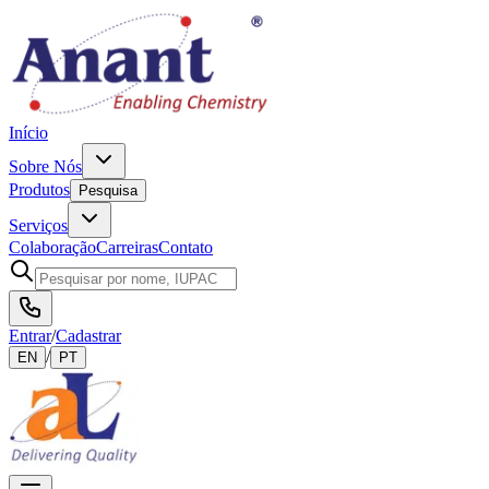
Início
Sobre Nós
Produtos
Pesquisa
Serviços
Colaboração
Carreiras
Contato
Entrar
/
Cadastrar
/
EN
PT