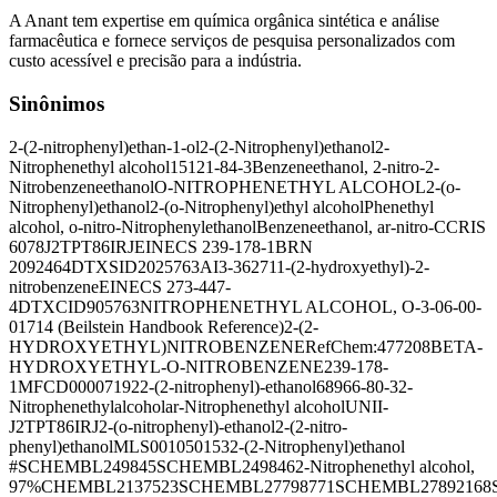
A Anant tem expertise em química orgânica sintética e análise
farmacêutica e fornece serviços de pesquisa personalizados com
custo acessível e precisão para a indústria.
Sinônimos
2-(2-nitrophenyl)ethan-1-ol
2-(2-Nitrophenyl)ethanol
2-
Nitrophenethyl alcohol
15121-84-3
Benzeneethanol, 2-nitro-
2-
Nitrobenzeneethanol
O-NITROPHENETHYL ALCOHOL
2-(o-
Nitrophenyl)ethanol
2-(o-Nitrophenyl)ethyl alcohol
Phenethyl
alcohol, o-nitro-
Nitrophenylethanol
Benzeneethanol, ar-nitro-
CCRIS
6078
J2TPT86IRJ
EINECS 239-178-1
BRN
2092464
DTXSID2025763
AI3-36271
1-(2-hydroxyethyl)-2-
nitrobenzene
EINECS 273-447-
4
DTXCID905763
NITROPHENETHYL ALCOHOL, O-
3-06-00-
01714 (Beilstein Handbook Reference)
2-(2-
HYDROXYETHYL)NITROBENZENE
RefChem:477208
BETA-
HYDROXYETHYL-O-NITROBENZENE
239-178-
1
MFCD00007192
2-(2-nitrophenyl)-ethanol
68966-80-3
2-
Nitrophenethylalcohol
ar-Nitrophenethyl alcohol
UNII-
J2TPT86IRJ
2-(o-nitrophenyl)-ethanol
2-(2-nitro-
phenyl)ethanol
MLS001050153
2-(2-Nitrophenyl)ethanol
#
SCHEMBL249845
SCHEMBL249846
2-Nitrophenethyl alcohol,
97%
CHEMBL2137523
SCHEMBL27798771
SCHEMBL27892168