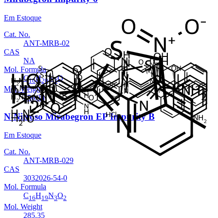
Em Estoque
Cat. No.
ANT-MRB-02
CAS
NA
Mol. Formula
C
H
N
O
16
20
2
Mol. Weight
256.34
N-Nitroso Mirabegron EP Impurity B
Em Estoque
Cat. No.
ANT-MRB-029
CAS
3032026-54-0
Mol. Formula
C
H
N
O
16
19
3
2
Mol. Weight
285.35