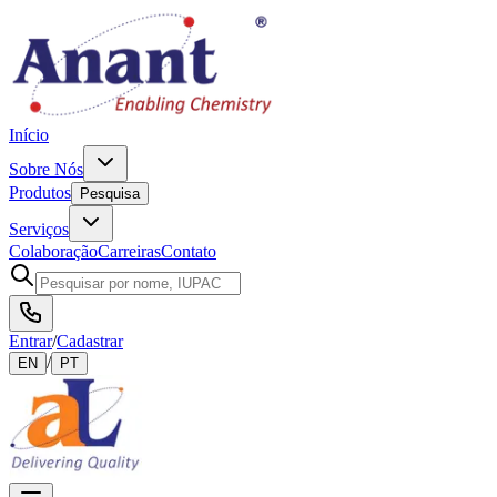
Início
Sobre Nós
Produtos
Pesquisa
Serviços
Colaboração
Carreiras
Contato
Entrar
/
Cadastrar
/
EN
PT