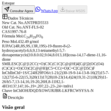
Estoque
WhatsApp
Consultar Agora
Baixar MSDS
Dados Técnicos
New Cat. No.
ANTPRD5533
Old Cat. No.
ANT-FLS-02
CAS
1997-76-8
Fórmula Mol.
C
H
FO
24
29
6
Peso Mol.
432.49 g/mol
IUPAC
(4R,8S,9S,13R,19S)-19-fluoro-8-(2-
hydroxyacetyl)-6,6,9,13-tetramethyl-5,7-
dioxapentacyclo[10.8.0.02,9.04,8.013,18]icosa-14,17-diene-11,16-
dione
SMILES
C[C@]12CC(=O)C3C(C1C[C@@H]4[C@]2(OC(O4)
(C)C)C(=O)CO)C[C@@H](C5=CC(=O)C=C[C@]35C)F
InChI
InChI=1S/C24H29FO6/c1-21(2)30-19-9-14-13-8-16(25)15-7-
12(27)5-6-22(15,3)20(13)17(28)10-23(14,4)24(19,31-21)18(29)11-
26/h5-7,13-14,16,19-20,26H,8-11H2,1-
4H3/t13?,14?,16-,19+,20?,22-,23-,24+/m0/s1
Chave InChI
OHJDQDXOWURJBR-LKFRCWSYSA-N
Descrição
Visão geral