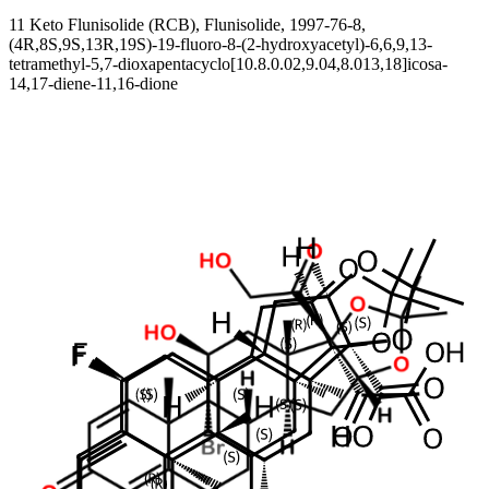
11 Keto Flunisolide (RCB), Flunisolide, 1997-76-8,
(4R,8S,9S,13R,19S)-19-fluoro-8-(2-hydroxyacetyl)-6,6,9,13-
tetramethyl-5,7-dioxapentacyclo[10.8.0.02,9.04,8.013,18]icosa-
14,17-diene-11,16-dione
A Anant Labs é a renomada e autêntica fabricante e fornecedora de
11 Keto Flunisolide (RCB) na Índia.
A Anant tem expertise em química orgânica sintética e análise
farmacêutica e fornece serviços de pesquisa personalizados com
custo acessível e precisão para a indústria.
Sinônimos
Flunisolide 11-Oxo Impurity
Flunisolide Related Compound B
6a-
Fluoro-21-hydroxy-16,17-(1-methylethylidene)bis(oxy)-pregna-1,4-
diene-3,11,20-trione
11-Keto Flunisolide
1997-76-
8
(4R,8S,9S,13R,19S)-19-fluoro-8-(2-hydroxyacetyl)-6,6,9,13-
tetramethyl-5,7-dioxapentacyclo[10.8.0.02,9.04,8.013,18]icosa-
14,17-diene-11,16-dione
AKOS037652870
ES-2653
Produtos Relacionados
9 Alpha Br Flunisolide (RCD)