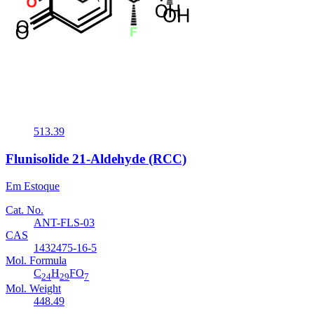
Em Estoque
Cat. No.
ANT-FLS-04
CAS
NA
Mol. Formula
C
H
BrFO
24
30
6
Mol. Weight
513.39
Flunisolide 21-Aldehyde (RCC)
Em Estoque
Cat. No.
ANT-FLS-03
CAS
1432475-16-5
Mol. Formula
C
H
FO
24
29
7
Mol. Weight
448.49