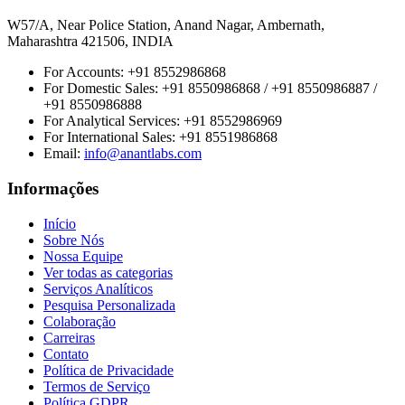
W57/A, Near Police Station, Anand Nagar, Ambernath,
Maharashtra 421506, INDIA
For Accounts:
+91 8552986868
For Domestic Sales:
+91 8550986868 / +91 8550986887 /
+91 8550986888
For Analytical Services:
+91 8552986969
For International Sales:
+91 8551986868
Email
:
info@anantlabs.com
Informações
Início
Sobre Nós
Nossa Equipe
Ver todas as categorias
Serviços Analíticos
Pesquisa Personalizada
Colaboração
Carreiras
Contato
Política de Privacidade
Termos de Serviço
Política GDPR