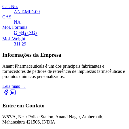
Cat. No.
ANT-MID-09
CAS
NA
Mol. Formula
C
H
NO
17
13
5
Mol. Weight
311.29
Informações da Empresa
Anant Pharmaceuticals é um dos principais fabricantes e
fornecedores de padrões de referência de impurezas farmacêuticas e
produtos químicos personalizados.
Leia mais
→
Entre em Contato
W57/A, Near Police Station, Anand Nagar, Ambernath,
Maharashtra 421506, INDIA