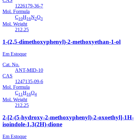
CAS
1226179-36-7
Mol. Formula
C
H
N
O
10
16
2
3
Mol. Weight
212.25
1-(2,5-dimethoxyphenyl)-2-methoxyethan-1-ol
Em Estoque
Cat. No.
ANT-MID-10
CAS
1247135-09-6
Mol. Formula
C
H
O
11
16
4
Mol. Weight
212.25
2-[2-(5-hydroxy-2-methoxyphenyl)-2-oxoethyl]-1H-
isoindole-1,3(2H)-dione
Em Estoque