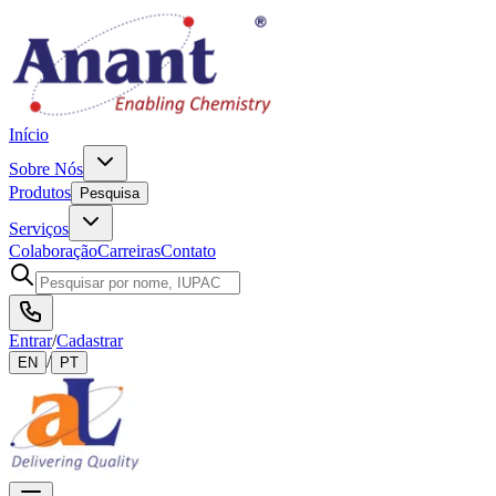
Início
Sobre Nós
Produtos
Pesquisa
Serviços
Colaboração
Carreiras
Contato
Entrar
/
Cadastrar
/
EN
PT