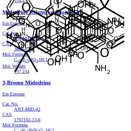
354.4
Midodrine Related compound A
Em Estoque
Cat. No.
ANT-MID-03
CAS
3600-87-1
Mol. Formula
C
H
NO
.HCl
10
15
3
Mol. Weight
197.234
3-Bromo Midodrine
Em Estoque
Cat. No.
ANT-MID-02
CAS
1797102-13-6
Mol. Formula
C
H
BrN
O
.HCl