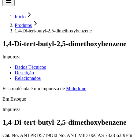
Início
Produtos
1,4-Di-tert-butyl-2,5-dimethoxybenzene
1,4-Di-tert-butyl-2,5-dimethoxybenzene
Impureza
Dados Técnicos
Descrição
Relacionados
Esta molécula é um impureza de
Midodrine
.
Em Estoque
Impureza
1,4-Di-tert-butyl-2,5-dimethoxybenzene
Cat. No.
ANTPRD5719
Old
No.
ANT-MID-06
CAS
7323-63-9
Em