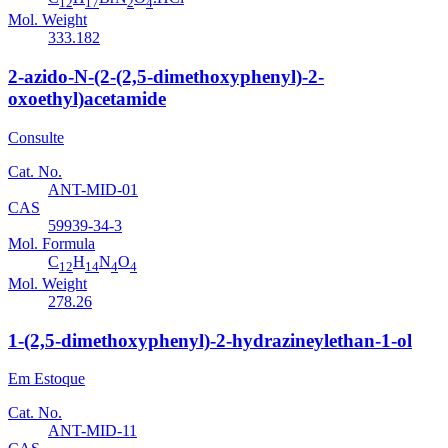
12
17
2
4
Mol. Weight
333.182
2-azido-N-(2-(2,5-dimethoxyphenyl)-2-
oxoethyl)acetamide
Consulte
Cat. No.
ANT-MID-01
CAS
59939-34-3
Mol. Formula
C
H
N
O
12
14
4
4
Mol. Weight
278.26
1-(2,5-dimethoxyphenyl)-2-hydrazineylethan-1-ol
Em Estoque
Cat. No.
ANT-MID-11