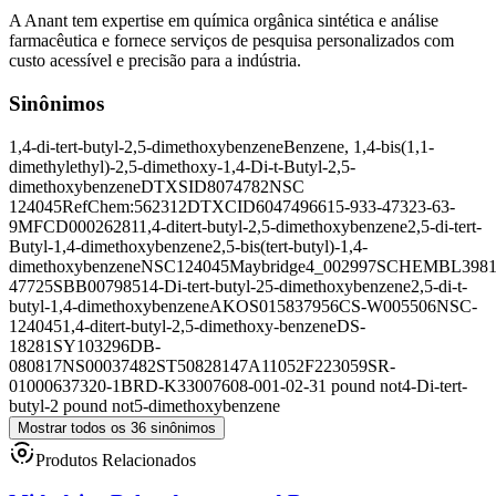
A Anant tem expertise em química orgânica sintética e análise
farmacêutica e fornece serviços de pesquisa personalizados com
custo acessível e precisão para a indústria.
Sinônimos
1,4-di-tert-butyl-2,5-dimethoxybenzene
Benzene, 1,4-bis(1,1-
dimethylethyl)-2,5-dimethoxy-
1,4-Di-t-Butyl-2,5-
dimethoxybenzene
DTXSID8074782
NSC
124045
RefChem:562312
DTXCID6047496
615-933-4
7323-63-
9
MFCD00026281
1,4-ditert-butyl-2,5-dimethoxybenzene
2,5-di-tert-
Butyl-1,4-dimethoxybenzene
2,5-bis(tert-butyl)-1,4-
dimethoxybenzene
NSC124045
Maybridge4_002997
SCHEMBL3981
47725
SBB007985
14-Di-tert-butyl-25-dimethoxybenzene
2,5-di-t-
butyl-1,4-dimethoxybenzene
AKOS015837956
CS-W005506
NSC-
124045
1,4-ditert-butyl-2,5-dimethoxy-benzene
DS-
18281
SY103296
DB-
080817
NS00037482
ST50828147
A11052
F223059
SR-
01000637320-1
BRD-K33007608-001-02-3
1 pound not4-Di-tert-
butyl-2 pound not5-dimethoxybenzene
Mostrar todos os 36 sinônimos
Produtos Relacionados