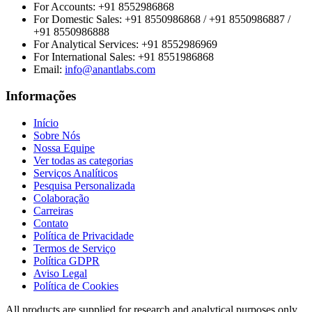
For Accounts:
+91 8552986868
For Domestic Sales:
+91 8550986868 / +91 8550986887 /
+91 8550986888
For Analytical Services:
+91 8552986969
For International Sales:
+91 8551986868
Email
:
info@anantlabs.com
Informações
Início
Sobre Nós
Nossa Equipe
Ver todas as categorias
Serviços Analíticos
Pesquisa Personalizada
Colaboração
Carreiras
Contato
Política de Privacidade
Termos de Serviço
Política GDPR
Aviso Legal
Política de Cookies
All products are supplied for research and analytical purposes only