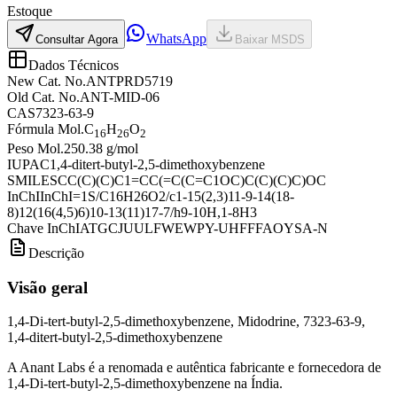
Estoque
WhatsApp
Consultar Agora
Baixar MSDS
Dados Técnicos
New Cat. No.
ANTPRD5719
Old Cat. No.
ANT-MID-06
CAS
7323-63-9
Fórmula Mol.
C
H
O
16
26
2
Peso Mol.
250.38 g/mol
IUPAC
1,4-ditert-butyl-2,5-dimethoxybenzene
SMILES
CC(C)(C)C1=CC(=C(C=C1OC)C(C)(C)C)OC
InChI
InChI=1S/C16H26O2/c1-15(2,3)11-9-14(18-
8)12(16(4,5)6)10-13(11)17-7/h9-10H,1-8H3
Chave InChI
ATGCJUULFWEWPY-UHFFFAOYSA-N
Descrição
Visão geral
1,4-Di-tert-butyl-2,5-dimethoxybenzene, Midodrine, 7323-63-9,
1,4-ditert-butyl-2,5-dimethoxybenzene
A Anant Labs é a renomada e autêntica fabricante e fornecedora de
1,4-Di-tert-butyl-2,5-dimethoxybenzene na Índia.