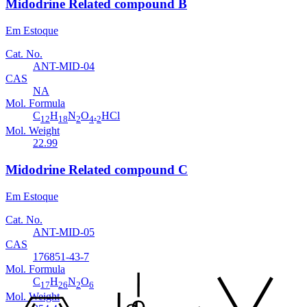
Midodrine Related compound B
Em Estoque
Cat. No.
ANT-MID-04
CAS
NA
Mol. Formula
C
H
N
O
.
HCl
12
18
2
4
2
Mol. Weight
22.99
Midodrine Related compound C
Em Estoque
Cat. No.
ANT-MID-05
CAS
176851-43-7
Mol. Formula
C
H
N
O
17
26
2
6
Mol. Weight