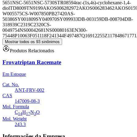
5651
NSC-5651
NSC-5730
STR08594
rac-(1s,4s)-cyclohexane-1,4-
diol
TD8009
TN9199
AKOS006282972
AKOS006283462
AKOS0159
W005575
CS-W007850
PB27420
AS-
50386
SY001809
SY040970
SY099933
DB-003159
DB-008704
DB-
318939
C2319
C2320
CS-
0049754
NS00042681
NS00080163
EN300-
75448
P10063
F051118
F241344
F497487
Q16912255
Z1178486717
71
Mostrar todos os 93 sinônimos
Produtos Relacionados
Frovatriptan Racemate
Em Estoque
Cat. No.
ANT-FRV-002
CAS
147009-08-3
Mol. Formula
C
H
N
O
14
17
3
Mol. Weight
243.3
Informações da Empresa