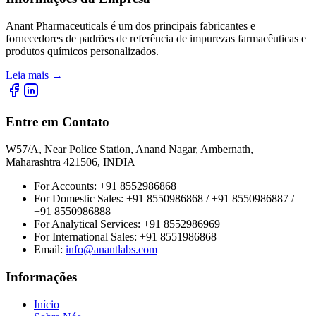
Anant Pharmaceuticals é um dos principais fabricantes e
fornecedores de padrões de referência de impurezas farmacêuticas e
produtos químicos personalizados.
Leia mais
→
Entre em Contato
W57/A, Near Police Station, Anand Nagar, Ambernath,
Maharashtra 421506, INDIA
For Accounts:
+91 8552986868
For Domestic Sales:
+91 8550986868 / +91 8550986887 /
+91 8550986888
For Analytical Services:
+91 8552986969
For International Sales:
+91 8551986868
Email
:
info@anantlabs.com
Informações
Início