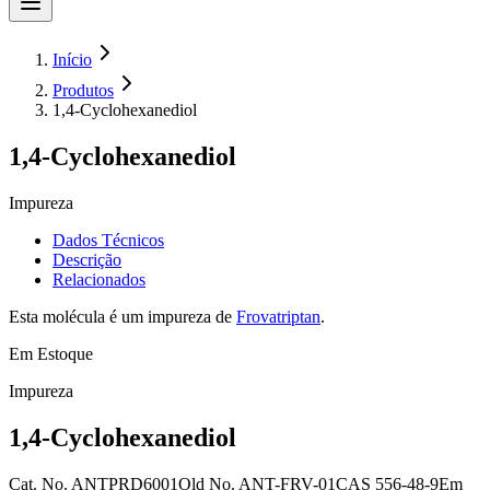
Início
Produtos
1,4-Cyclohexanediol
1,4-Cyclohexanediol
Impureza
Dados Técnicos
Descrição
Relacionados
Esta molécula é um impureza de
Frovatriptan
.
Em Estoque
Impureza
1,4-Cyclohexanediol
Cat. No.
ANTPRD6001
Old
No.
ANT-FRV-01
CAS
556-48-9
Em