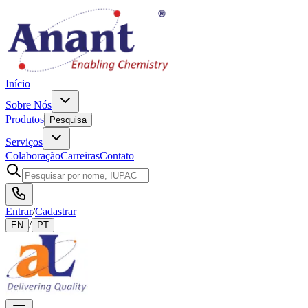
Início
Sobre Nós
Produtos
Pesquisa
Serviços
Colaboração
Carreiras
Contato
Entrar
/
Cadastrar
/
EN
PT