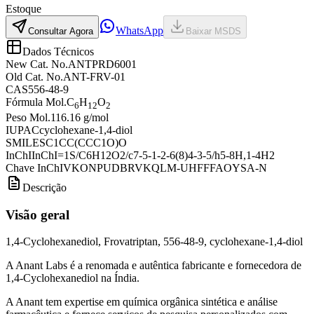
Estoque
WhatsApp
Consultar Agora
Baixar MSDS
Dados Técnicos
New Cat. No.
ANTPRD6001
Old Cat. No.
ANT-FRV-01
CAS
556-48-9
Fórmula Mol.
C
H
O
6
12
2
Peso Mol.
116.16 g/mol
IUPAC
cyclohexane-1,4-diol
SMILES
C1CC(CCC1O)O
InChI
InChI=1S/C6H12O2/c7-5-1-2-6(8)4-3-5/h5-8H,1-4H2
Chave InChI
VKONPUDBRVKQLM-UHFFFAOYSA-N
Descrição
Visão geral
1,4-Cyclohexanediol, Frovatriptan, 556-48-9, cyclohexane-1,4-diol
A Anant Labs é a renomada e autêntica fabricante e fornecedora de
1,4-Cyclohexanediol na Índia.
A Anant tem expertise em química orgânica sintética e análise