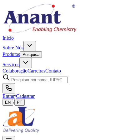
Início
Sobre Nós
Produtos
Pesquisa
Serviços
Colaboração
Carreiras
Contato
Entrar
/
Cadastrar
/
EN
PT