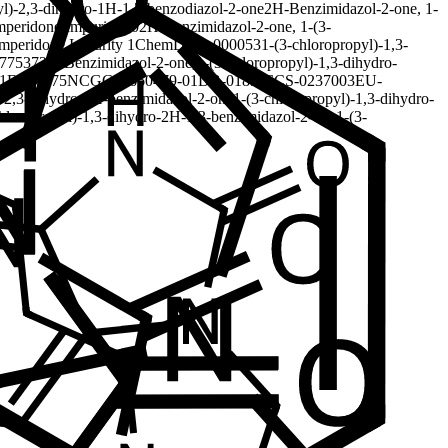
yl)-2,3-dihydro-1H-1,3-benzodiazol-2-one
2H-Benzimidazol-2-one, 1-
peridone Impurity 10
2H-Benzimidazol-2-one, 1-(3-
peridone Impurity 1
ChemDiv2_000053
1-(3-chloropropyl)-1,3-
77537
2H-Benzimidazol-2-one,1-(3-chloropropyl)-1,3-dihydro-
1
FC36775
NCGC00660479-01
DB-018506
CS-0237003
EU-
)-2,3-dihydro-1H-benzimidazol-2-one
1-(3-chloropropyl)-1,3-dihydro-
chloropropyl)-1,3-dihydro-2H-1,3-benzimidazol-2-one
1-(3-