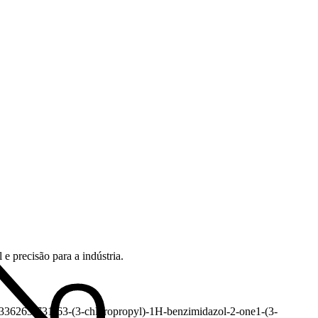
e precisão para a indústria.
336
263-731-6
3-(3-chloropropyl)-1H-benzimidazol-2-one
1-(3-