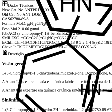
Dados Técnicos
New Cat. No.
ANTPRD5109
Old Cat. No.
ANT-DOM-01
CAS
62780-89-6
Fórmula Mol.
C
H
ClN
O
10
11
2
Peso Mol.
210.66 g/mol
IUPAC
3-(3-chloropropyl)-1H-benzimidazol-2-one
SMILES
C1=CC=C2C(=C1)NC(=O)N2CCCCl
InChI
InChI=1S/C10H11ClN2O/c11-6-3-7-13-9-5-2-1-4-8(9)12-10(13
Chave InChI
GUMPYDGUYXOYML-UHFFFAOYSA-N
Descrição
Visão geral
1-(3-Chloropropyl)-1,3-dihydrobenzimidazol-2-one, Domperidone, 6
A Anant Labs é a renomada e autêntica fabricante e fornecedora de 1
A Anant tem expertise em química orgânica sintética e análise farmacêu
Sinônimos
1-(3-Chloropropyl)-1,3-dihydro-2H-benzimidazol-2-one
62780-89-6
E