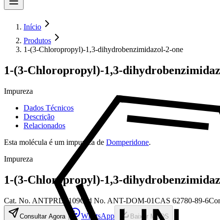
Início
Produtos
1-(3-Chloropropyl)-1,3-dihydrobenzimidazol-2-one
1-(3-Chloropropyl)-1,3-dihydrobenzimidaz
Impureza
Dados Técnicos
Descrição
Relacionados
Esta molécula é um impureza de
Domperidone
.
Impureza
1-(3-Chloropropyl)-1,3-dihydrobenzimidaz
Cat. No.
ANTPRD5109
Old
No.
ANT-DOM-01
CAS
62780-89-6
Con
WhatsApp
Consultar Agora
Baixar MSDS