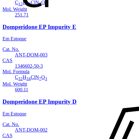
C
H
ClN
O
12
14
3
Mol. Weight
251.71
Domperidone EP Impurity E
Em Estoque
Cat. No.
ANT-DOM-003
CAS
1346602-50-3
Mol. Formula
C
H
ClN
O
32
34
7
3
Mol. Weight
600.11
Domperidone EP Impurity D
Em Estoque
Cat. No.
ANT-DOM-002
CAS