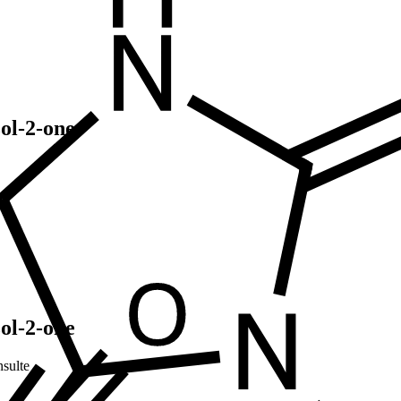
ol-2-one
ol-2-one
sulte