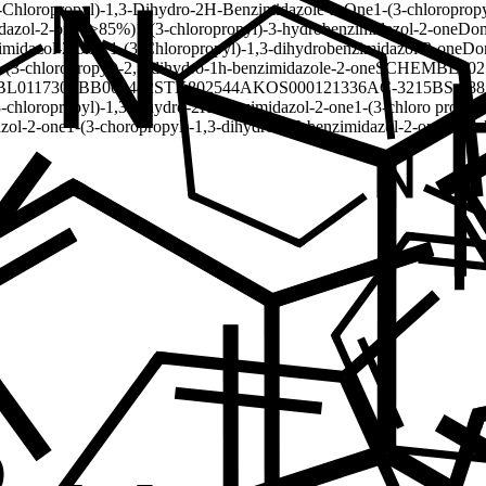
-Chloropropyl)-1,3-Dihydro-2H-Benzimidazole-2-One
1-(3-chloroprop
idazol-2-one (>85%)
1-(3-chloropropyl)-3-hydrobenzimidazol-2-one
Dom
imidazol-2-one; 1-(3-Chloropropyl)-1,3-dihydrobenzimidazol-2-one
Dom
-(3-chloropropyl)-2,3-dihydro-1h-benzimidazole-2-one
SCHEMBL302
BL011730
SBB003442
STK802544
AKOS000121336
AC-3215
BS-988
3-chloropropyl)-1,3-dihydro-2H-benzimidazol-2-one
1-(3-chloro propyl
azol-2-one
1-(3-choropropyl)-1,3-dihydro-2H-benzimidazol-2-one
1-(3-