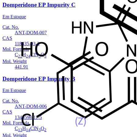
Domperidone EP Impurity C
Em Estoque
Cat. No.
ANT-DOM-007
CAS
118435-03-3
Mol. Formula
C
H
ClN
O
22
24
5
3
Mol. Weight
441.91
Domperidone EP Impurity B
Em Estoque
Cat. No.
ANT-DOM-006
CAS
1346598-11-5
Mol. Formula
C
H
ClN
O
13
14
3
2
Mol. Weight