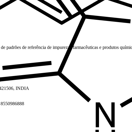
 de padrões de referência de impurezas farmacêuticas e produtos quími
a 421506, INDIA
1 8550986888