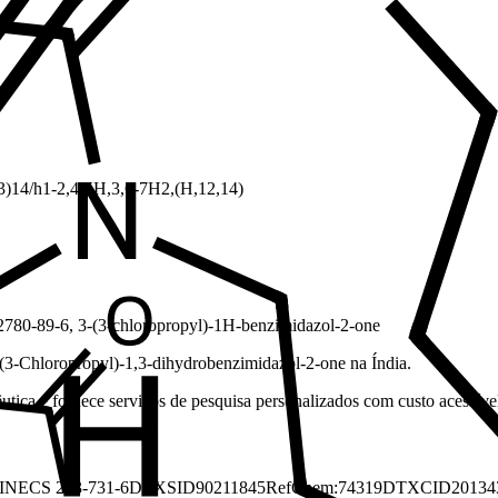
)14/h1-2,4-5H,3,6-7H2,(H,12,14)
2780-89-6, 3-(3-chloropropyl)-1H-benzimidazol-2-one
-(3-Chloropropyl)-1,3-dihydrobenzimidazol-2-one na Índia.
tica e fornece serviços de pesquisa personalizados com custo acessível 
INECS 263-731-6
DTXSID90211845
RefChem:74319
DTXCID20134