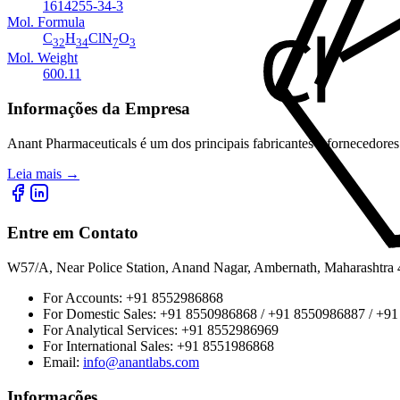
1614255-34-3
Mol. Formula
C
H
ClN
O
32
34
7
3
Mol. Weight
600.11
Informações da Empresa
Anant Pharmaceuticals é um dos principais fabricantes e fornecedores
Leia mais
→
Entre em Contato
W57/A, Near Police Station, Anand Nagar, Ambernath, Maharashtr
For Accounts:
+91 8552986868
For Domestic Sales:
+91 8550986868 / +91 8550986887 / +9
For Analytical Services:
+91 8552986969
For International Sales:
+91 8551986868
Email
:
info@anantlabs.com
Informações