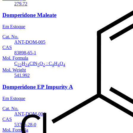
279.72
Domperidone Maleate
Em Estoque
Cat. No.
ANT-DOM-005
CAS
83898-65-1
Mol. Formula
C
H
ClN
O
: C
H
O
22
24
5
2
4
4
4
Mol. Weight
541.992
Domperidone EP Impurity A
Em Estoque
Cat. No.
ANT-DOM-004
CAS
53786-28-0
Mol. Formula