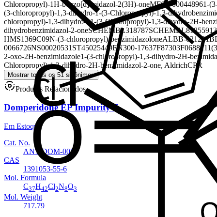
Chloropropyl)-1H-benzo[d]imidazol-2(3H)-one
MFCD00044896
1-(3
(3-chloropropyl)-1,3-dihydro-
1-(3-Chloropropyl)-1,3-dihydrobenzim
chloropropyl)-1,3-dihydro-; 1-(3-Chloropropyl)-1,3-dihydro-2H-benz
dihydrobenzimidazol-2-one
SCHEMBL318787
SCHEMBL8185591
3
HMS1369C09
N-(3-chloropropyl)-benzimidazolone
ALBB-021291
B
0066726
NS00020531
ST45025449
EN300-17637
F87303
F068821
1(
2-oxo-2H-benzimidazole
1-(3-chloropropyl)-1,3-dihydro-2H-bezimid
Chloropropyl)-1,3-dihydro-2H-benzimidazol-2-one, AldrichCPR
Mostrar todos os 51 sinônimos
Produtos Relacionados
Domperidone EP Impurity F
Em Estoque
Cat. No.
ANT-DOM-008
CAS
1391053-55-6
Mol. Formula
C
H
Cl
N
O
37
42
2
8
3
Mol. Weight
717.79