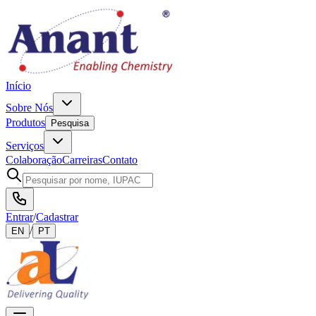
Início
Sobre Nós
Produtos
Pesquisa
Serviços
Colaboração
Carreiras
Contato
Entrar
/
Cadastrar
/
EN
PT