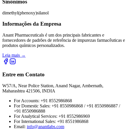
Sinônimos
dimethyl(phenoxy)silanol
Informações da Empresa
Anant Pharmaceuticals é um dos principais fabricantes e
fornecedores de padrões de referência de impurezas farmacêuticas e
produtos químicos personalizados.
Leia mais
→
Entre em Contato
W57/A, Near Police Station, Anand Nagar, Ambernath,
Maharashtra 421506, INDIA
For Accounts:
+91 8552986868
For Domestic Sales:
+91 8550986868 / +91 8550986887 /
+91 8550986888
For Analytical Services:
+91 8552986969
For International Sales:
+91 8551986868
Email
:
info@anantlabs.com