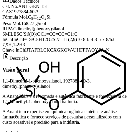
Dados Técnicos
Cat. No.
ANT-GEN-151
CAS
1927884-60-3
Fórmula Mol.
C
H
O
Si
8
12
2
Peso Mol.
168.27 g/mol
IUPAC
dimethyl(phenoxy)silanol
SMILES
C[Si](O)(OC1=CC=CC=C1)C
InChI
InChI=1S/C8H12O2Si/c1-11(2,9)10-8-6-4-3-5-7-8/h3-
7,9H,1-2H3
Chave InChI
JTAFRLCKCXGKQW-UHFFFAOYSA-N
Descrição
Visão geral
1,1-Dimethyl-1-phenoxysilanol, 1927884-60-3,
dimethyl(phenoxy)silanol
A Anant Labs é a renomada e autêntica fabricante e fornecedora de
1,1-Dimethyl-1-phenoxysilanol na Índia.
A Anant tem expertise em química orgânica sintética e análise
farmacêutica e fornece serviços de pesquisa personalizados com
custo acessível e precisão para a indústria.