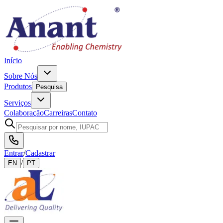
Início
Sobre Nós
Produtos
Pesquisa
Serviços
Colaboração
Carreiras
Contato
Entrar
/
Cadastrar
/
EN
PT