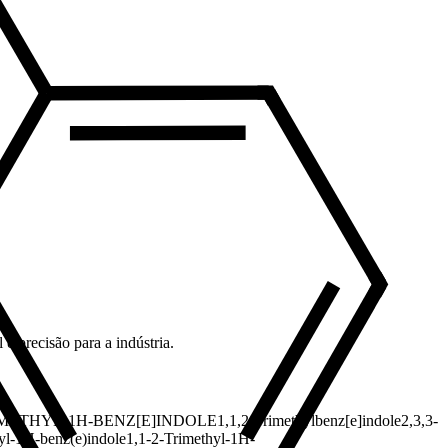
e precisão para a indústria.
RIMETHYL-1H-BENZ[E]INDOLE
1,1,2-Trimethylbenz[e]indole
2,3,3-
yl-1H-benz(e)indole
1,1-2-Trimethyl-1H-