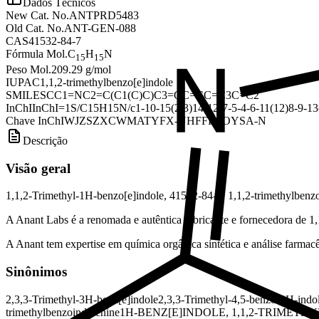
Dados Técnicos
New Cat. No.
ANTPRD5483
Old Cat. No.
ANT-GEN-088
CAS
41532-84-7
Fórmula Mol.
C
H
N
15
15
Peso Mol.
209.29 g/mol
IUPAC
1,1,2-trimethylbenzo[e]indole
SMILES
CC1=NC2=C(C1(C)C)C3=CC=CC=C3C=C2
InChI
InChI=1S/C15H15N/c1-10-15(2,3)14-12-7-5-4-6-11(12)8-9-1
Chave InChI
WJZSZXCWMATYFX-UHFFFAOYSA-N
Descrição
Visão geral
1,1,2-Trimethyl-1H-benzo[e]indole, 41532-84-7, 1,1,2-trimethylbenzo
A Anant Labs é a renomada e autêntica fabricante e fornecedora de 1
A Anant tem expertise em química orgânica sintética e análise farmacêu
Sinônimos
2,3,3-Trimethyl-3H-benz[e]indole
2,3,3-Trimethyl-4,5-benzo-3H-indo
trimethylbenzoindolenine
1H-BENZ[E]INDOLE, 1,1,2-TRIMETHY