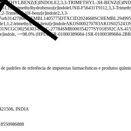
TRIMETHYLBENZ(E)INDOLE
2,3,3-TRIMETHYL-3H-BENZ(E)IN
65
1,1,2-trimethylhydrobenzo[e]indole
UNII-F56431T911
2,3,3-Trimeth
1,2-Trimethyl-1H-benz[e]indole
2,3,3-
7
orb3142786
CHEMBL1405775
DTXCID2024668
SCHEMBL294995
le
1,1,2-trimethyl[1H]-benz[e]indole
AKOS000270783
AKOS0252433
01
NCGC00256303-01
AC-27784
SMR000354277
SY018592
CAS-415
[e]indole, >=98.0% (HPLC)
SR-01000389684-1
SR-01000389684-2
BR
 de padrões de referência de impurezas farmacêuticas e produtos quími
a 421506, INDIA
1 8550986888