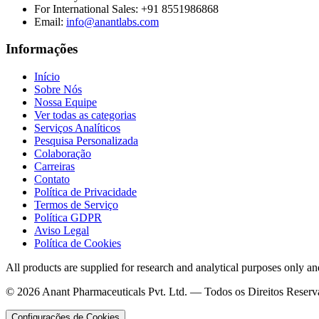
For International Sales:
+91 8551986868
Email
:
info@anantlabs.com
Informações
Início
Sobre Nós
Nossa Equipe
Ver todas as categorias
Serviços Analíticos
Pesquisa Personalizada
Colaboração
Carreiras
Contato
Política de Privacidade
Termos de Serviço
Política GDPR
Aviso Legal
Política de Cookies
All products are supplied for research and analytical purposes only an
©
2026
Anant Pharmaceuticals Pvt. Ltd. —
Todos os Direitos Reser
Configurações de Cookies