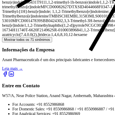
benz(e)indole
F56431T911
1,1,2-trimethyl-1h-benzo(e)indole
1,1,2-
trimethylbenzo[e]indole
MFCD00082627
DTXSID4044668
F0347-13
Trimethyl-[1H]-benz[e]indole; 1,1,2-Trimethylbenzo[e]indolenine; 1,
Trimethylbenzo[e]indolenine
TMBI
SCHEMBL31583
MLS00101803
53010
MFCD00147839
SBB042430
2,3,3-Trimethyl-3H-benzo[e]indo
benz[e]indole
1,1,2-Trimethylnaphtho[1,2-d]pyrrole
NCGC00245998-
16734
H11740
T-6620
F214962
SR-01000389684
1,1,2-Trimethylbenz
azatricyclo[7.4.0.0(2),]trideca-1,4,6,8,10,12-hexaene
Mostrar todos os 71 sinônimos
Informações da Empresa
Anant Pharmaceuticals é um dos principais fabricantes e fornecedores
Leia mais
→
Entre em Contato
W57/A, Near Police Station, Anand Nagar, Ambernath, Maharashtr
For Accounts:
+91 8552986868
For Domestic Sales:
+91 8550986868 / +91 8550986887 / +9
For Analytical Services:
+91 8552986969