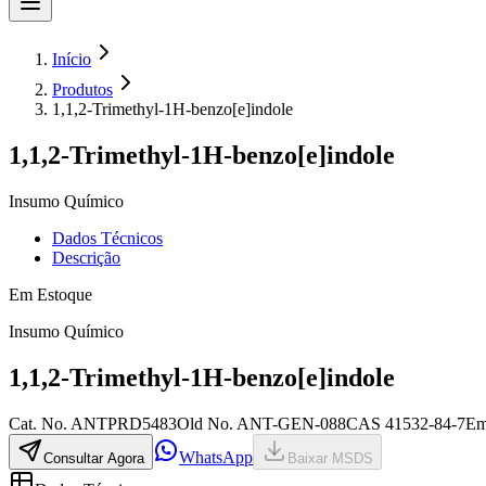
Início
Produtos
1,1,2-Trimethyl-1H-benzo[e]indole
1,1,2-Trimethyl-1H-benzo[e]indole
Insumo Químico
Dados Técnicos
Descrição
Em Estoque
Insumo Químico
1,1,2-Trimethyl-1H-benzo[e]indole
Cat. No.
ANTPRD5483
Old
No.
ANT-GEN-088
CAS
41532-84-7
Em
WhatsApp
Consultar Agora
Baixar MSDS