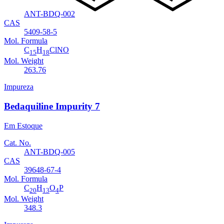
Cat. No.
ANT-BDQ-002
CAS
5409-58-5
Mol. Formula
C
H
ClNO
15
18
Mol. Weight
263.76
Impureza
Bedaquiline Impurity 7
Em Estoque
Cat. No.
ANT-BDQ-005
CAS
39648-67-4
Mol. Formula
C
H
O
P
20
13
4
Mol. Weight
348.3