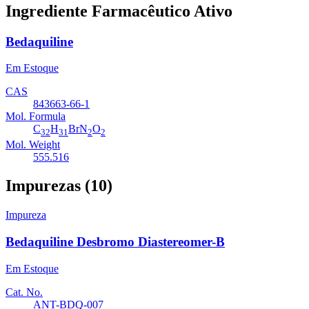
Ingrediente Farmacêutico Ativo
Bedaquiline
Em Estoque
CAS
843663-66-1
Mol. Formula
C
H
BrN
O
32
31
2
2
Mol. Weight
555.516
Impurezas (10)
Impureza
Bedaquiline Desbromo Diastereomer-B
Em Estoque
Cat. No.
ANT-BDQ-007