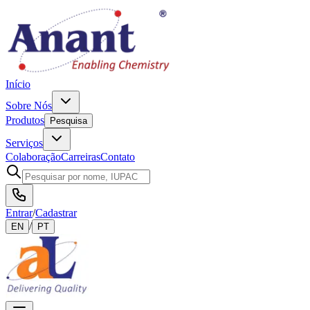
Início
Sobre Nós
Produtos
Pesquisa
Serviços
Colaboração
Carreiras
Contato
Entrar
/
Cadastrar
/
EN
PT