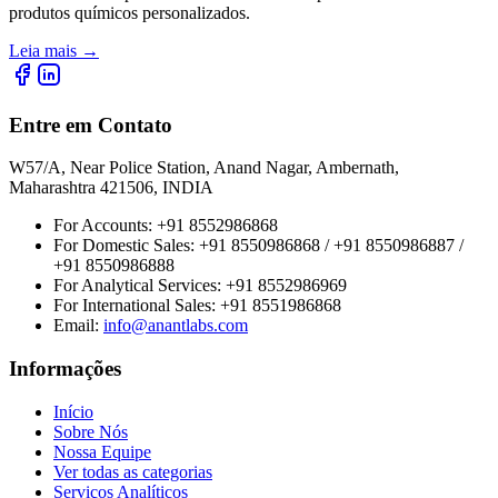
produtos químicos personalizados.
Leia mais
→
Entre em Contato
W57/A, Near Police Station, Anand Nagar, Ambernath,
Maharashtra 421506, INDIA
For Accounts:
+91 8552986868
For Domestic Sales:
+91 8550986868 / +91 8550986887 /
+91 8550986888
For Analytical Services:
+91 8552986969
For International Sales:
+91 8551986868
Email
:
info@anantlabs.com
Informações
Início
Sobre Nós
Nossa Equipe
Ver todas as categorias
Serviços Analíticos