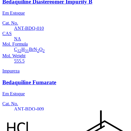
Bedaquiline Diastereomer Impurity B
Em Estoque
Cat. No.
ANT-BDQ-010
CAS
NA
Mol. Formula
C
H
BrN
O
32
31
2
2
Mol. Weight
555.5
Impureza
Bedaquiline Fumarate
Em Estoque
Cat. No.
ANT-BDQ-009
CAS
845533-86-0
Mol. Formula
C
H
BrN
O