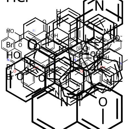
36
35
2
6
Mol. Weight
671.58
Impureza
Bedaquiline Impurity 5
Em Estoque
Cat. No.
ANT-BDQ-008
CAS
654655-69-3
Mol. Formula
C
H
BrNO
17
14
Mol. Weight
328.2
Impureza
Bedaquiline Impurity 6
Em Estoque