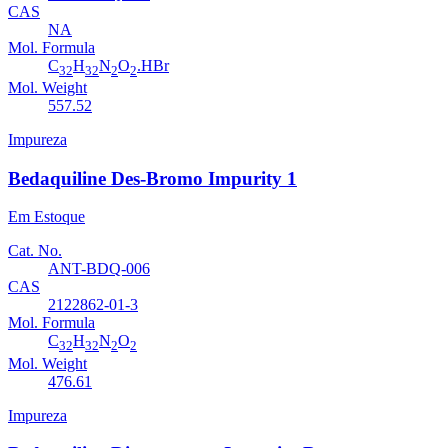
CAS
NA
Mol. Formula
C
H
N
O
.HBr
32
32
2
2
Mol. Weight
557.52
Impureza
Bedaquiline Des-Bromo Impurity 1
Em Estoque
Cat. No.
ANT-BDQ-006
CAS
2122862-01-3
Mol. Formula
C
H
N
O
32
32
2
2
Mol. Weight
476.61
Impureza