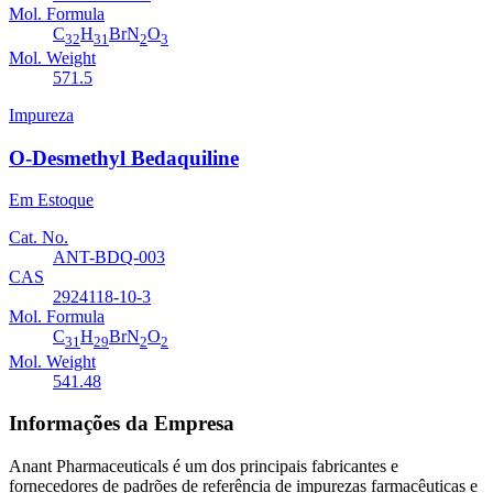
Mol. Formula
C
H
BrN
O
32
31
2
3
Mol. Weight
571.5
Impureza
O-Desmethyl Bedaquiline
Em Estoque
Cat. No.
ANT-BDQ-003
CAS
2924118-10-3
Mol. Formula
C
H
BrN
O
31
29
2
2
Mol. Weight
541.48
Informações da Empresa
Anant Pharmaceuticals é um dos principais fabricantes e
fornecedores de padrões de referência de impurezas farmacêuticas e