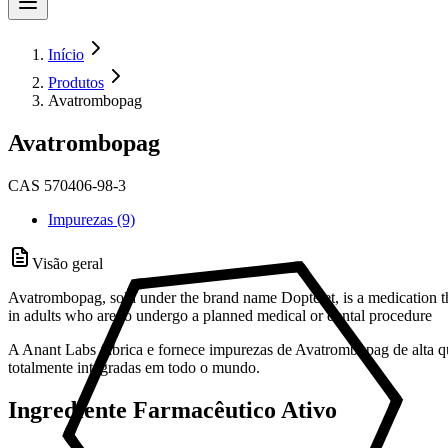
Início
Produtos
Avatrombopag
Avatrombopag
CAS 570406-98-3
Impurezas (9)
Visão geral
Avatrombopag, sold under the brand name Doptelet, is a medication tha
in adults who are to undergo a planned medical or dental procedure
A Anant Labs fabrica e fornece impurezas de Avatrombopag de alta q
totalmente integradas em todo o mundo.
Ingrediente Farmacêutico Ativo