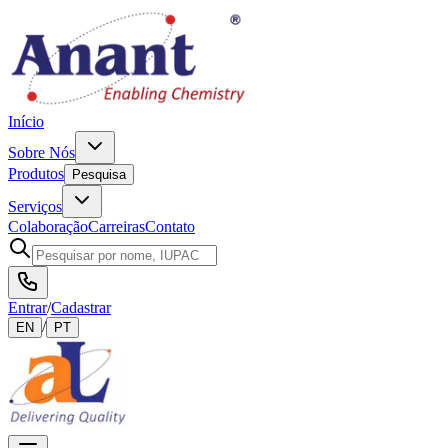
Início
Sobre Nós
Produtos
Pesquisa
Serviços
Colaboração
Carreiras
Contato
Entrar
/
Cadastrar
/
EN
PT