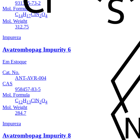
931395-73-2
Mol. Formula
C
H
ClN
O
14
17
2
4
Mol. Weight
312.75
Impureza
Avatrombopag Impurity 6
Em Estoque
Cat. No.
ANT-AVR-004
CAS
958457-83-5
Mol. Formula
C
H
ClN
O
12
13
2
4
Mol. Weight
284.7
Impureza
Avatrombopag Impurity 8