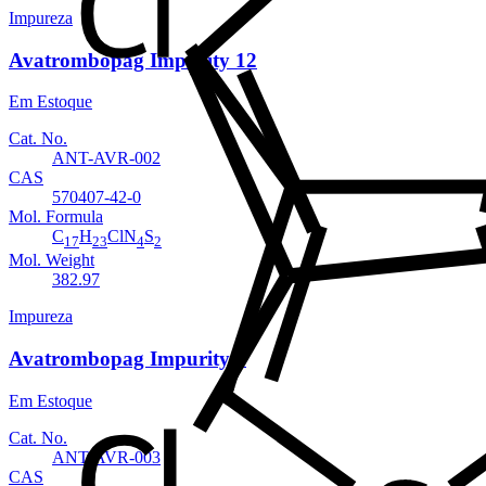
Impureza
Avatrombopag Impurity 12
Em Estoque
Cat. No.
ANT-AVR-002
CAS
570407-42-0
Mol. Formula
C
H
ClN
S
17
23
4
2
Mol. Weight
382.97
Impureza
Avatrombopag Impurity 5
Em Estoque
Cat. No.
ANT-AVR-003
CAS