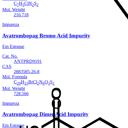
C
H
ClN
S
7
5
2
2
Mol. Weight
216.718
Impureza
Avatrombopag Bromo Acid Impurity
Em Estoque
Cat. No.
ANTPRD9191
CAS
2883585-26-8
Mol. Formula
C
H
BrCl
N
O
S
29
33
2
6
3
2
Mol. Weight
728.566
Impureza
Avatrombopag Dimer Acid Impurity
Em Estoque