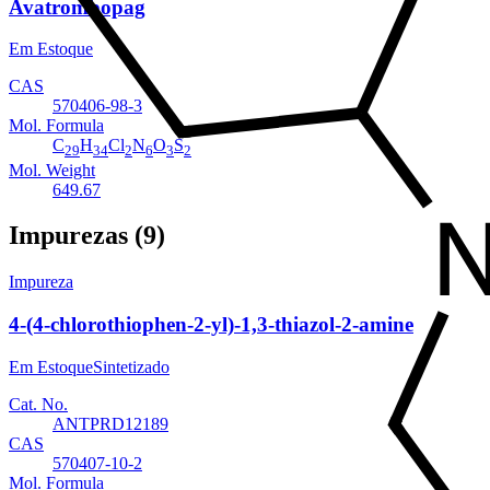
Avatrombopag
Em Estoque
CAS
570406-98-3
Mol. Formula
C
H
Cl
N
O
S
29
34
2
6
3
2
Mol. Weight
649.67
Impurezas (9)
Impureza
4-(4-chlorothiophen-2-yl)-1,3-thiazol-2-amine
Em Estoque
Sintetizado
Cat. No.
ANTPRD12189
CAS
570407-10-2
Mol. Formula