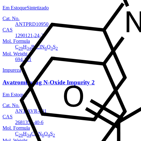
Em Estoque
Sintetizado
Cat. No.
ANTPRD10950
CAS
1290121-24-2
Mol. Formula
C
H
BrClN
O
S
29
34
6
3
2
Mol. Weight
694.121
Impureza
Avatrombopag N-Oxide Impurity 2
Em Estoque
Cat. No.
ANT-AVR-001
CAS
2681355-40-6
Mol. Formula
C
H
Cl
N
O
S
29
34
2
6
4
2
Mol. Weight