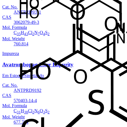
Cat. No.
ANTPRD9311
CAS
3062079-49-3
Mol. Formula
C
H
Cl
N
O
S
35
43
2
7
4
2
Mol. Weight
760.814
Impureza
Avatrombopag Ester Impurity
Em Estoque
Sintetizado
Cat. No.
ANTPRD9192
CAS
570403-14-4
Mol. Formula
C
H
Cl
N
O
S
31
38
2
6
3
2
Mol. Weight
677.724