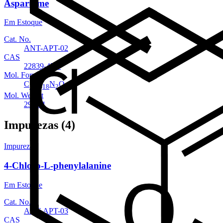
Aspartame
Em Estoque
Cat. No.
ANT-APT-02
CAS
22839-47-0
Mol. Formula
C
H
N
O
14
18
2
5
Mol. Weight
294.31
Impurezas (4)
Impureza
4-Chloro-L-phenylalanine
Em Estoque
Cat. No.
ANT-APT-03
CAS