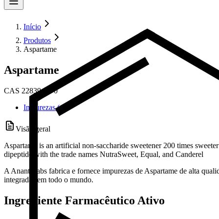
Início
Produtos
Aspartame
Aspartame
CAS 22839-47-0
Impurezas (4)
Visão geral
Aspartame is an artificial non-saccharide sweetener 200 times sweeter 
dipeptide with the trade names NutraSweet, Equal, and Canderel
A Anant Labs fabrica e fornece impurezas de Aspartame de alta quali
integradas em todo o mundo.
Ingrediente Farmacêutico Ativo