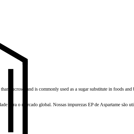
than sucrose, and is commonly used as a sugar substitute in foods and be
dade para o mercado global. Nossas impurezas EP de Aspartame são util