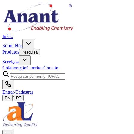
Início
Sobre Nós
Produtos
Pesquisa
Serviços
Colaboração
Carreiras
Contato
Entrar
/
Cadastrar
/
EN
PT