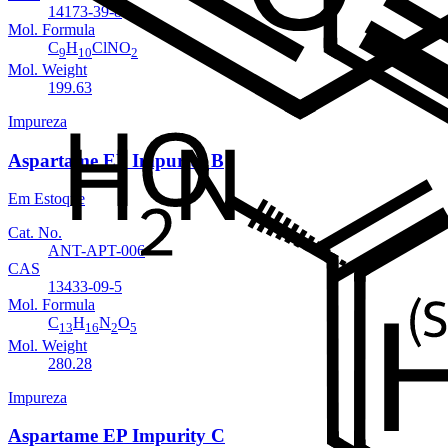
14173-39-8
Mol. Formula
C
H
ClNO
9
10
2
Mol. Weight
199.63
Impureza
Aspartame EP Impurity B
Em Estoque
Cat. No.
ANT-APT-006
CAS
13433-09-5
Mol. Formula
C
H
N
O
13
16
2
5
Mol. Weight
280.28
Impureza
Aspartame EP Impurity C