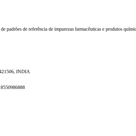
 de padrões de referência de impurezas farmacêuticas e produtos quími
a 421506, INDIA
1 8550986888