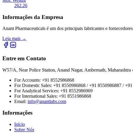
Mol. Weight
262.26
Informações da Empresa
Anant Pharmaceuticals é um dos principais fabricantes e fornecedores
Leia mais
→
Entre em Contato
W57/A, Near Police Station, Anand Nagar, Ambernath, Maharashtr
For Accounts:
+91 8552986868
For Domestic Sales:
+91 8550986868 / +91 8550986887 / +9
For Analytical Services:
+91 8552986969
For International Sales:
+91 8551986868
Email
:
info@anantlabs.com
Informações
Início
Sobre Nós