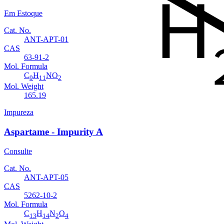
Em Estoque
Cat. No.
ANT-APT-01
CAS
63-91-2
Mol. Formula
C
H
NO
9
11
2
Mol. Weight
165.19
Impureza
Aspartame - Impurity A
Consulte
Cat. No.
ANT-APT-05
CAS
5262-10-2
Mol. Formula
C
H
N
O
13
14
2
4