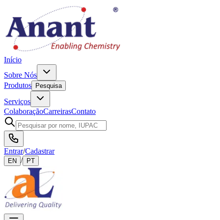
Início
Sobre Nós
Produtos
Pesquisa
Serviços
Colaboração
Carreiras
Contato
Entrar
/
Cadastrar
/
EN
PT