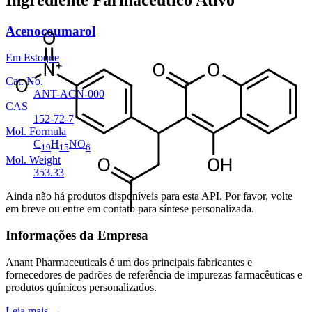
Acenocoumarol
Em Estoque
Cat. No.
ANT-ACN-000
CAS
152-72-7
Mol. Formula
C
H
NO
19
15
6
Mol. Weight
353.33
Ainda não há produtos disponíveis para esta API. Por favor, volte
em breve ou entre em contato para síntese personalizada.
Informações da Empresa
Anant Pharmaceuticals é um dos principais fabricantes e
fornecedores de padrões de referência de impurezas farmacêuticas e
produtos químicos personalizados.
Leia mais
→