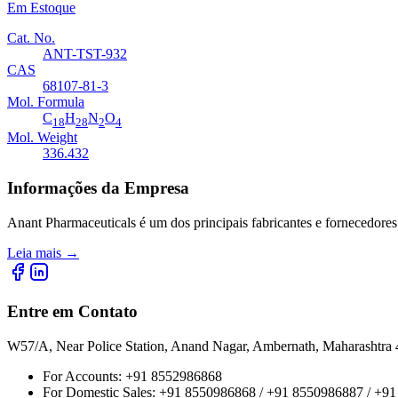
Em Estoque
Cat. No.
ANT-TST-932
CAS
68107-81-3
Mol. Formula
C
H
N
O
18
28
2
4
Mol. Weight
336.432
Informações da Empresa
Anant Pharmaceuticals é um dos principais fabricantes e fornecedores
Leia mais
→
Entre em Contato
W57/A, Near Police Station, Anand Nagar, Ambernath, Maharashtr
For Accounts:
+91 8552986868
For Domestic Sales:
+91 8550986868 / +91 8550986887 / +9