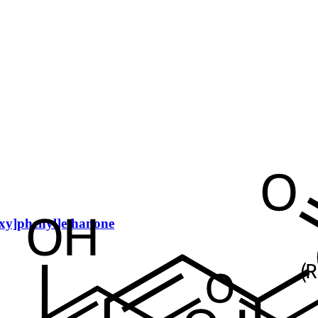
xy]phenyl]ethanone