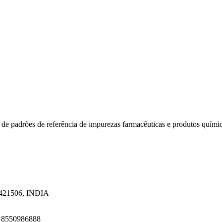
 de padrões de referência de impurezas farmacêuticas e produtos quími
a 421506, INDIA
1 8550986888