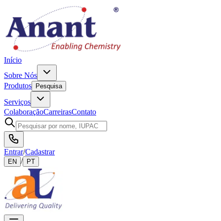
Início
Sobre Nós
Produtos
Pesquisa
Serviços
Colaboração
Carreiras
Contato
Entrar
/
Cadastrar
/
EN
PT