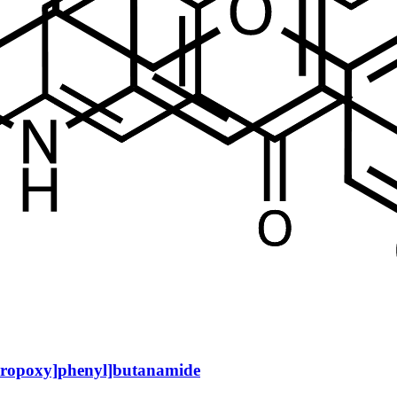
)propoxy]phenyl]butanamide