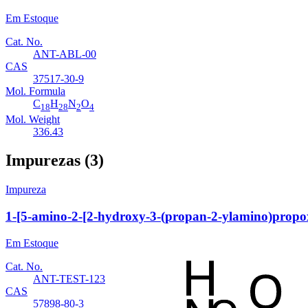
Em Estoque
Cat. No.
ANT-ABL-00
CAS
37517-30-9
Mol. Formula
C
H
N
O
18
28
2
4
Mol. Weight
336.43
Impurezas (3)
Impureza
1-[5-amino-2-[2-hydroxy-3-(propan-2-ylamino)propo
Em Estoque
Cat. No.
ANT-TEST-123
CAS
57898-80-3