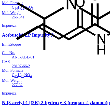
Mol. Formula
C
H
N
O
14
22
2
3
Mol. Weight
266.341
Impureza
Acebutolol EP Impurity A
Em Estoque
Cat. No.
ANT-ABL-01
CAS
28197-66-2
Mol. Formula
C
H
NO
15
19
4
Mol. Weight
277.32
Impureza
N-[3-acetyl-4-[(2R)-2-hydroxy-3-(propan-2-ylamino